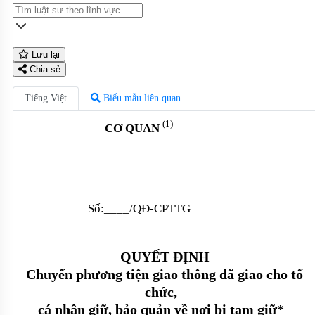
Lưu lại
Chia sẻ
Tiếng Việt
Biểu mẫu liên quan
(1)
CƠ QUAN
Số:____/QĐ-CPTTG
QUYẾT ĐỊNH
Chuyển phương tiện giao thông đã giao cho tổ
chức
,
cá nhân giữ, bảo quản về
nơi
bị tạm giữ*