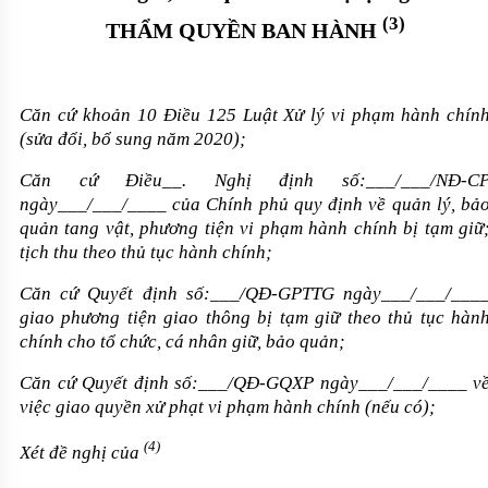
(3)
THẨM QUYỀN BAN HÀNH
Căn cứ khoản 10 Điều 125 Luật Xử lý vi phạm hành chín
(sửa đổi, bổ sung năm 2020);
Căn cứ Điều
__.
Nghị định số
:___
/
___
/NĐ-C
ngày
___/___/____
của Chính phủ quy định về quản lý, bả
quản tang vật, phương tiện vi phạm hành chính bị tạm giữ
tịch thu theo thủ tục hành chính;
Căn cứ Quyết định số:___/QĐ-GPTTG ngày___/___/___
giao phương tiện giao thông bị tạm giữ theo thủ tục hàn
chính cho tổ chức
,
cá nhân giữ, bảo quản;
Căn cứ Quyết định số:___/QĐ-GQXP ngày___/___/____ v
việc giao quyền xử phạt vi phạm hành chính (nếu có);
(4)
Xét đề nghị của