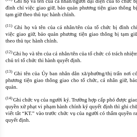
Ghi họ và tên của cá nhân/người đại diện của tổ chức b
đình chỉ việc
giao giữ, bảo quản phương tiện giao thông b
tạm giữ theo thủ tục hành chính.
(11)
Ghi họ và tên của cá nhân/tên của tổ chức bị
đình ch
việc
giao giữ, bảo quản phương tiện giao thông bị tạm gi
theo thủ tục hành chính.
(12)
Ghi họ và tên của cá nhân/tên của tổ chức có trách nhiệ
chủ trì tổ chức thi hành quyết định.
(13)
Ghi tên của Ủy ban nhân dân xã
/
phường
/
thị trấn nơi c
phương tiện
giao thông giao ch
o tổ chức
,
cá nhân giữ, bả
quản.
(14)
Ghi chức vụ của người ký. Trường
hợp
cấp phó được gia
quyền xử
phạt vi phạm hành chính
ký quyết
định
thì ghi ch
viết tắt “KT.” vào trước chức vụ của người có thẩm quyền r
quyết định.