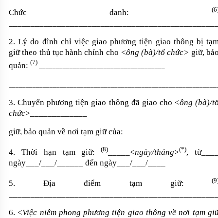
(6
Chức danh:
_______________________________________________
2. Lý do đình
chỉ việc
giao phương tiện giao thông bị tạ
giữ theo thủ tục hành chính cho
<ông (bà)/tổ chức>
giữ, bả
(7)
quản
:
_____________________________________
_____________________________________________________________
3.
Chuyển phương tiện giao thông đã
giao
cho <
ông (bà)/t
chức
>_____________
giữ, bảo quản về nơi tạm giữ của
:
(8)
(
*
)
4. Thời hạn tạm giữ:
__
___
<
ngày
/tháng
>
, từ
__
_
ngày
__
_/___/______ đến ngày
__
_/___/____
(9
5. Địa điểm tạm giữ:
_______________________________________________
6.
<
Việc niêm phong phương tiện giao
thông về nơi tạm gi