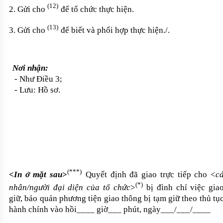
(12)
2. Gửi cho
để tổ chức thực hiện.
(13)
3. Gửi cho
để biết và phối hợp thực hiện./.
Nơi nhận:
- Như Điều 3;
- Lưu: Hồ sơ.
(**
*
)
<
In ở mặt sau
>
Quyết định đã giao trực tiếp cho
<
c
(
*
)
nhân
/
người đại diện c
ủa
tổ chức
>
bị
đình chỉ việc
g
ia
giữ, bảo quản
phương tiện giao thông bị tạm giữ theo thủ tụ
hành chính
vào hồi____ giờ___ phút
,
ngày___/___/____