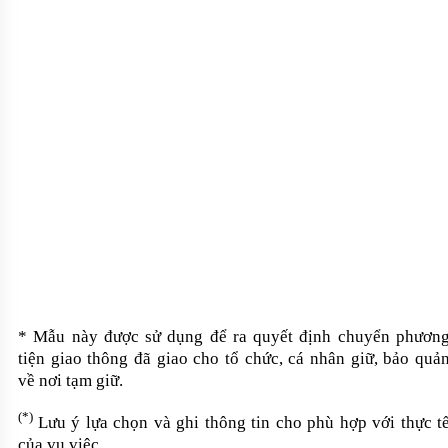
* Mẫu này được sử dụng để
ra
quyết định
chuyển phươn
tiện giao thông đã
giao
cho tổ chức
,
cá nhân giữ, bảo quả
về
nơi tạm giữ
.
(
*
)
Lưu ý lựa
chọn và ghi thông tin
cho phù hợp với thực t
của vụ việc.