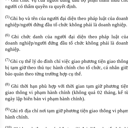
Ghi chức vụ của người đứng đầu bộ phận tham mưu ch
người có thẩm quyền ra quyết định.
(5)
Ghi họ và tên của người đại diện theo pháp luật của doan
nghiệp
/
người đứng đầu tổ chức không phải là doanh nghiệp
.
(6)
Ghi chức danh của người đại diện theo pháp luật củ
doanh nghiệp
/
người đứng đầu tổ chức không phải là doan
nghiệp
.
(7)
Ghi cụ thể lý do đình
chỉ việc
giao phương tiện giao thôn
bị tạm giữ theo thủ tục hành chính cho tổ chức
,
cá nhân giữ
bảo quản theo từng trường hợp cụ
thể
.
(8)
Ghi thời hạn phù hợp với thời
gian
tạm giữ phương tiệ
giao
thông
vi phạm hành chính
(
không quá 02 tháng, kể t
ngày
lập biên bản
vi phạm
hành chính)
.
(9)
Ghi rõ địa chỉ nơi tạm giữ phương tiện
giao thông
vi phạ
hành chính.
(10)