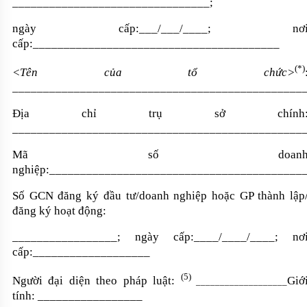
________________________________;
ngày cấp:
__
_/___/____; nơ
cấp:________________________________________
(
*
)
<Tên của tổ chức>
_______________________________________________
Địa chỉ trụ sở chính
_______________________________________________
Mã số doan
nghiệp:_________________________________________
Số GCN đăng ký đầu tư/doanh nghiệp hoặc GP thành lập
đăng ký hoạt động:
_________________;
n
gày cấp:____/____/
____;
nơ
cấp:___________________
(5)
Người đại diện theo pháp luật:
Giớ
___________________
tính: _________________