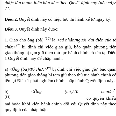
được lập thành biên bản kèm theo Quyết định này (nếu có)
(
**
)
.
Điều 2.
Quyết định này có hiệu lực thi hành kể từ ngày ký.
Điều 3.
Quyết định này được:
(10)
1. Giao cho ông (bà)
là
<cá nhân/người
đại diện c
ủa
t
(*)
chức>
bị
đình chỉ việc g
iao
giữ, bảo quản
phương tiệ
giao thông bị tạm giữ theo thủ tục hành chính
có tên tại Điề
1 Quyết định này để chấp hành.
(*)
a) <
Ông (bà)/Tổ chức
>
bị
đình chỉ việc giao
giữ, bảo quả
phương tiện giao thông bị tạm giữ theo thủ tục hành chính
c
tên tại Điều 1 phải nghiêm chỉnh chấp hành Quyết định này
.
(
*
b)
<
Ông (bà)/Tổ chức
>
(11)
________________________________ có quyền khiếu
nại hoặc khởi kiện hành chính đối với Quyết định này the
quy định của pháp luật.