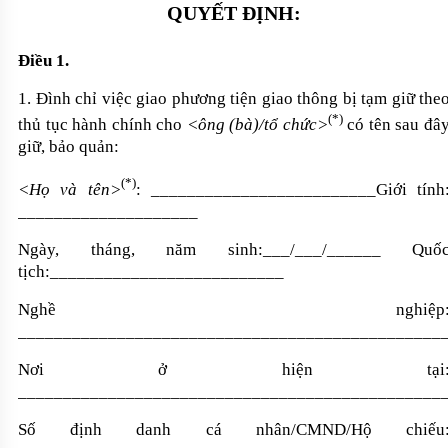
QUYẾT ĐỊNH:
Điều 1.
1
. Đình chỉ việc g
iao phương tiện giao thông bị tạm giữ the
(
*
)
thủ tục hành chính cho
<ông (bà)/tổ chức>
có tên sau đâ
giữ, bảo quản
:
(
*
)
<Họ và tên>
: _________________________Giới tính
____________________
Ngày, tháng, năm sinh:___/___/______ Quố
tịch:__________________________
Nghề nghiệp
_______________________________________________
Nơi ở hiện tại
_______________________________________________
Số định danh cá nhân/CMND/Hộ chiếu