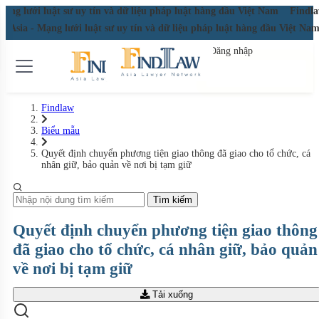
g lưới luật sư uy tín và dữ liệu pháp luật hàng đầu Việt Nam
Findlaw A
 Asia - Mạng lưới luật sư uy tín và dữ liệu pháp luật hàng đầu Việt N
Đăng nhập
Đăng ký miễn phí
Findlaw
Biểu mẫu
Quyết định chuyển phương tiện giao thông đã giao cho tổ chức, cá
nhân giữ, bảo quản về nơi bị tạm giữ
Tìm kiếm
Quyết định chuyển phương tiện giao thông
đã giao cho tổ chức, cá nhân giữ, bảo quản
về nơi bị tạm giữ
Tải xuống