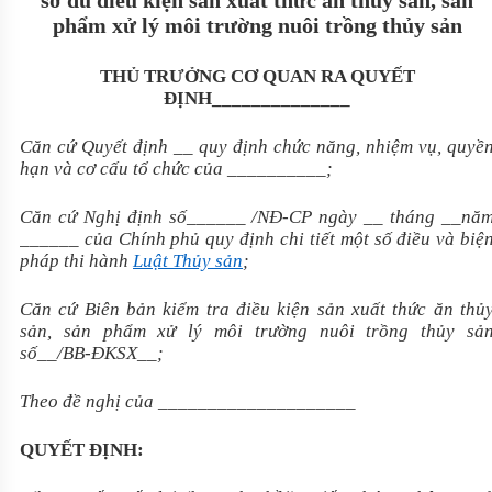
s
ở
đủ điều kiện sản xuất thức ăn thủy sản, sản
phẩm xử lý môi trường nuôi trồng thủy sản
THỦ TRƯỞNG CƠ QUAN RA QUYẾT
ĐỊNH______________
Căn cứ Quyết định __ quy định chức năng, nhiệm vụ, quy
ề
hạn và cơ cấu tổ chức của
__________;
Căn cứ Nghị định số______ /NĐ-CP ngày __ tháng __nă
______ của Chính phủ quy định chi tiết một số điều và biệ
pháp thi hành
Luật Thủy sản
;
Căn cứ Biên bản kiểm tra điều kiện sản xuất thức ăn thủ
sản, sản phẩm xử lý môi trường nuôi trồng thủy sả
số__/BB-ĐKSX__;
Theo đề nghị của ____________________
QUYẾT ĐỊNH: