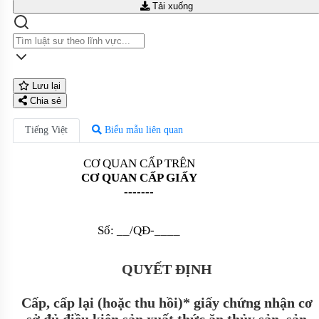
Tải xuống
Lưu lại
Chia sẻ
Tiếng Việt
Biểu mẫu liên quan
CƠ QUAN CẤP TRÊN
CƠ QUAN CẤP GIẤY
-------
Số: __/QĐ-____
QUYẾT ĐỊNH
Cấp, cấp lại (hoặc thu hồi)* giấy chứng nhận cơ