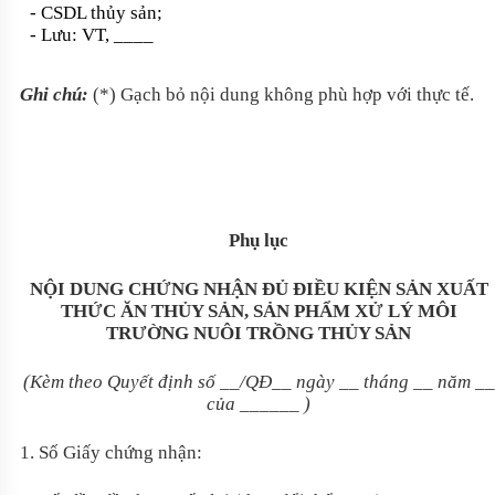
- CSDL thủy sản;
- Lưu: VT, ____
Ghi chú:
(*)
Gạch bỏ nội dung không phù hợp với thực tế.
Phụ lục
NỘI DUNG CHỨNG NHẬN ĐỦ ĐIỀU KIỆN SẢN XUẤT
THỨC ĂN THỦY SẢN, SẢN PHẨM XỬ LÝ MÔI
TRƯỜNG NUÔI TRỒNG THỦY SẢN
(Kèm theo Quyết định số __/QĐ__
ngày __
tháng __
năm __
của ______
)
1. Số Giấy chứng nhận: