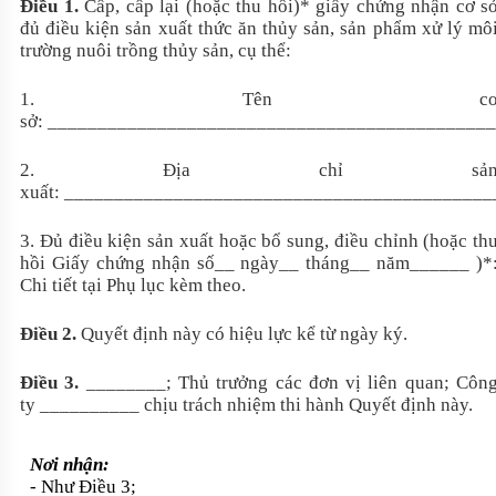
Điều 1.
Cấp, cấp lại (hoặc thu hồi)* giấy chứng nhận cơ s
đủ điều kiện sản xuất thức ăn thủy sản, sản phẩm xử lý mô
trường nuôi trồng thủy sản, cụ thể:
1. Tên c
sở: ____________________________________________
2. Địa chỉ sả
xuất: ___________________________________________
3. Đủ điều kiện sản xuất hoặc bổ sung, điều chỉnh (hoặc th
hồi Giấy chứng nhận số__
ngày__
tháng__
năm______
)*
Chi tiết tại Phụ lục kèm theo.
Điều 2.
Quyết định này có hiệu lực kể từ ngày ký.
Điều 3.
________; Thủ trưởng các đơn vị liên quan; Côn
ty __________ chịu trách nhiệm thi hành Quyết định này.
Nơi nhận:
- Như Điều 3;