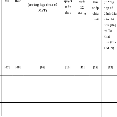
tên
thuế
quyết
dưới
thu
(trường
(trường hợp chưa có
toán
12
nhập
hợp có
MST)
thay
tháng
chịu
đánh dấu
thuế
vào chỉ
tiêu [04]
tại Tờ
khai
05/QTT-
TNCN)
[07]
[08]
[09]
[10]
[
11
]
[12]
[13]