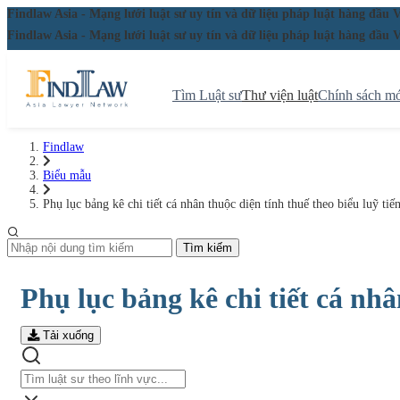
Findlaw Asia - Mạng lưới luật sư uy tín và dữ liệu pháp luật hàng đ
Findlaw Asia - Mạng lưới luật sư uy tín và dữ liệu pháp luật hàng đ
Tìm Luật sư
Thư viện luật
Chính sách mớ
Findlaw
Biểu mẫu
Phụ lục bảng kê chi tiết cá nhân thuộc diện tính thuế theo biểu luỹ ti
Tìm kiếm
Phụ lục bảng kê chi tiết cá nhâ
Tải xuống