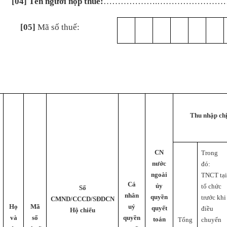
[04] Tên người nộp thuế:
……………….……………………
[05]
Mã số thuế:
Thu nhập ch
CN
Trong
nước
đó:
ngoài
TNCT tạ
Cá
ủy
tổ chức
Số
nhân
quyền
trước khi
CMND/CCCD/SĐDCN
Họ
Mã
uỷ
quyết
điều
Hộ chiếu
và
số
quyền
toán
chuyển
Tổng