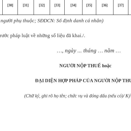
[30]
[31]
[32]
[33]
[34]
[35]
[36]
[37]
 người phụ thuộc; SĐDCN: Số định danh cá nhân)
rước pháp luật về những số liệu đã khai./.
…,
ngày ...
tháng …
năm …
NGƯỜI NỘP THUẾ hoặc
ĐẠI DIỆN HỢP PHÁP CỦA NGƯỜI NỘP TH
(Chữ k
ý, ghi rõ họ tên; chức vụ và đóng dấu (nếu có)
/ Ký