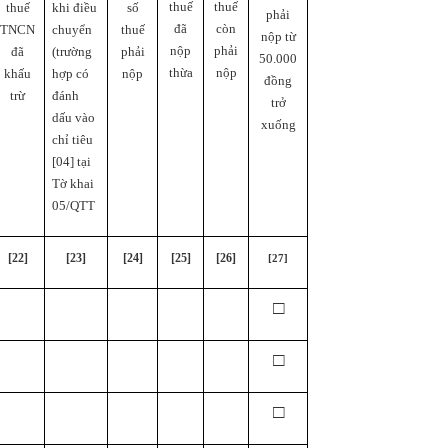
thuế
thuế
số
thuế
khi điều
phải
đã
còn
thuế
TNCN
chuyển
nộp từ
nộp
phải
phải
đã
(trường
50.000
thừa
nộp
nộp
khấu
hợp có
đồng
trừ
đánh
trở
dấu vào
xuống
chỉ tiêu
[04] tại
Tờ khai
05/QTT
[22]
[23]
[24]
[25]
[26]
[27]
□
□
□