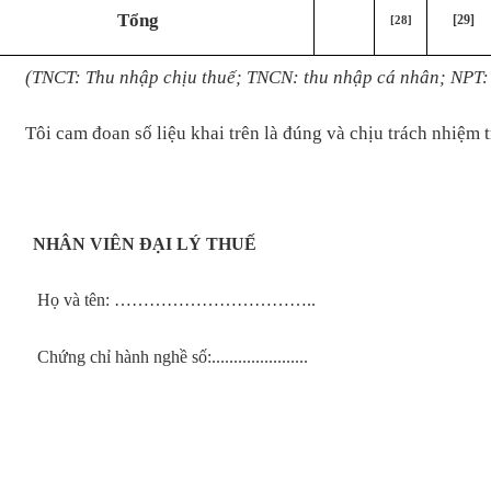
Tổng
[29]
[28]
(TNCT: Thu nhập chịu thuế; TNCN: thu nhập cá nhân; NPT:
Tôi cam đoan số liệu khai trên là đúng và chịu trách nhiệm t
NHÂN VIÊN ĐẠI LÝ THUẾ
Họ và tên: ……………………………..
Chứng chỉ hành nghề số:......................