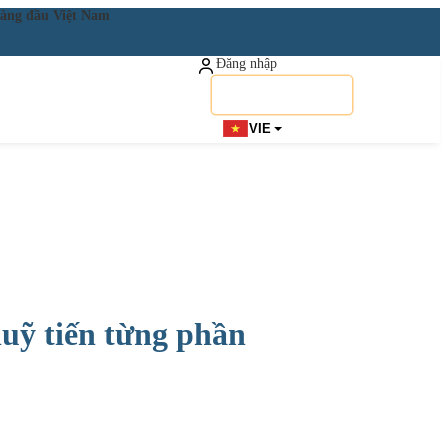
ật hàng đầu Việt Nam
Đăng nhập
Đăng ký miễn phí
VIE
 luỹ tiến từng phần