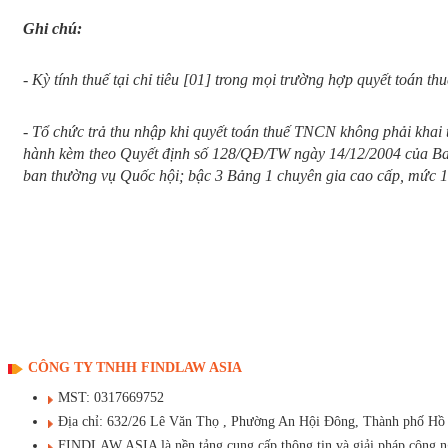
Ghi chú:
-
Kỳ tính thuế tại chỉ tiêu [01] trong mọi trường hợp quyết toán t
-
Tổ chức trả thu nhập khi quyết toán thuế TNCN không phải khai t
hành kèm theo Quyết định số 128/QĐ/TW ngày 14/12/2004 của B
ban thường vụ Quốc hội; bậc 3 Bảng 1 chuyên gia cao cấp, mức 
CÔNG TY TNHH FINDLAW ASIA
MST: 0317669752
Địa chỉ: 632/26 Lê Văn Thọ , Phường An Hội Đông, Thành phố Hồ
FINDLAW ASIA là nền tảng cung cấp thông tin và giải pháp công ngh