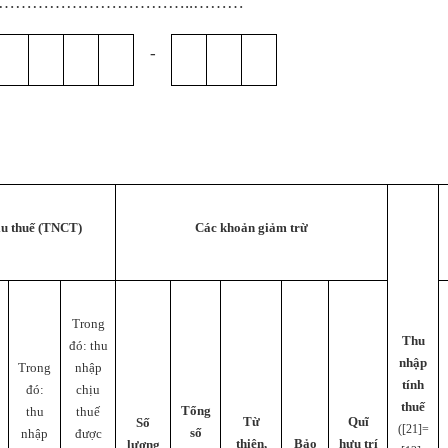
……………………………..………
-
ịu thuế (TNCT)
Các khoản giảm trừ
Trong
Thu
i
đó: thu
nhập
Trong
nhập
tính
đó:
chịu
thuế
Tổng
thu
thuế
Từ
Quĩ
Số
([21]=
số
nhập
được
thiện,
Bảo
hưu trí
lượng