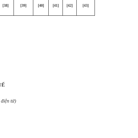
[38]
[39]
[40]
[41]
[42]
[43]
UẾ
 điện tử)