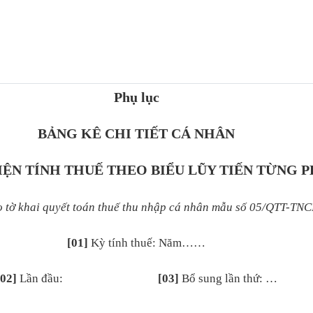
Phụ lục
BẢNG KÊ CHI TIẾT CÁ NHÂN
ỆN TÍNH THUẾ THEO BIỂU LŨY TIẾN TỪNG 
 tờ khai quyết toán thuế thu nhập cá nhân mẫu số 05/QTT-TNC
[01]
Kỳ tính thuế: Năm……
[02]
Lần đầu:
[03]
Bổ sung
lần thứ: …