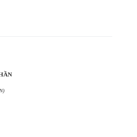
PHẦN
N)