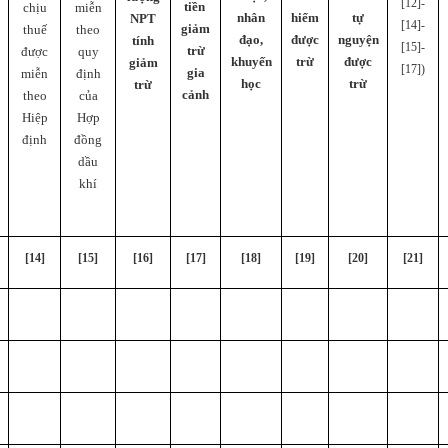
[12]-
tiền
chịu
miễn
nhân
hiểm
tự
NPT
[14]-
giảm
thuế
theo
đạo,
được
nguyện
tính
[15]-
trừ
được
quy
khuyến
trừ
được
giảm
[17])
gia
miễn
định
học
trừ
trừ
cảnh
theo
của
Hiệp
Hợp
định
đồng
dầu
khí
[14]
[15]
[16]
[17]
[18]
[19]
[20]
[21]