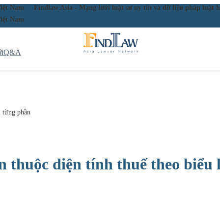
ầu Việt Nam
Findlaw Asia - Mạng lưới luật sư uy tín và dữ liệu pháp lu
ầu Việt Nam
i
Q&A
ến từng phần
n thuộc diện tính thuế theo biểu