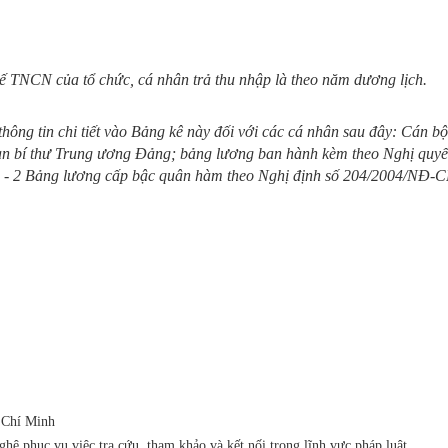
huế TNCN của tổ chức, cá nhân trả thu nhập là theo năm dương lịch.
hông tin chi tiết vào Bảng kê này đối với các cá nhân sau đây: Cán b
an bí thư Trung ương Đảng; bảng lương ban hành kèm theo Nghị q
1 - 2 Bảng lương cấp bậc quân hàm theo Nghị định số 204/2004/NĐ-C
 Chí Minh
ệ phục vụ việc tra cứu, tham khảo và kết nối trong lĩnh vực pháp luật.