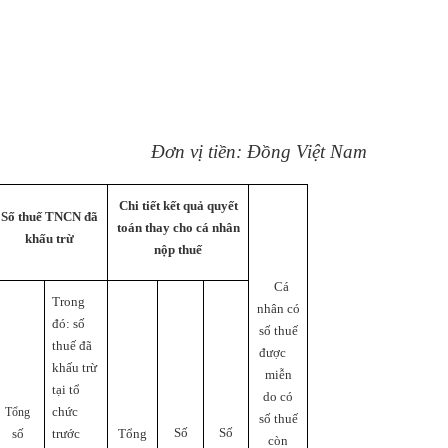
Đơn vị tiền: Đồng Việt Nam
Chi tiết kết quả quyết
Số thuế TNCN đã
toán thay cho cá nhân
khấu trừ
nộp thuế
Cá
Trong
nhân có
đó: số
số thuế
thuế đã
được
khấu trừ
miễn
tại tổ
do có
Tổng
chức
số thuế
Số
Số
Tổng
số
trước
còn