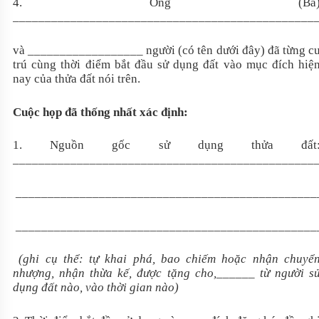
4
. Ông (Bà
________________________________________________
và __________________ người (có tên dưới đây) đã từng c
trú cùng thời điểm bắt đầu sử dụng đất vào mục đích hiệ
nay của thửa đất nói trên.
Cuộc họp đã thống nhất xác định:
1. Nguồn gốc sử dụng thửa đất
_______________________________________________
_______________________________________________
_______________________________________________
(ghi cụ thể: tự khai phá, bao chiếm hoặc nhận chuyể
nhượng, nhận thừa kế, được tặng cho,______ từ người s
dụng đất nào, vào thời gian nào)