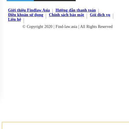
Giới thiệu Findlaw Asia
Hướng dẫn thanh toán
Điều khoản sử dụng
Chính sách bảo mật
Gói dịch vụ
Liên hệ
© Copyright 2020 | Find-law.asia | All Rights Reserved
Đăng ký miễn phí