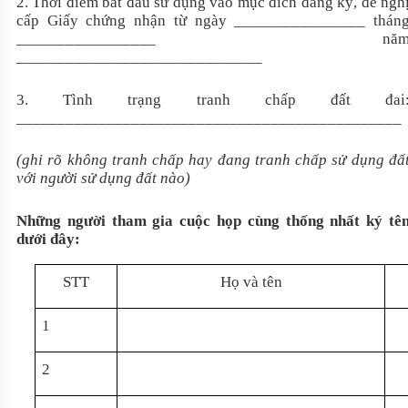
2. Thời điểm bắt đầu sử dụng vào mục đích đăng ký, đề ngh
cấp Giấy chứng nhận từ ngày ________________ thán
_________________ nă
______________________________
3. Tình trạng tranh chấp đất đai
_______________________________________________
(ghi rõ không tranh chấp hay đang tranh chấp sử dụng đấ
với người sử dụng đất nào)
Những người tham gia cuộc họp cùng thống nhất ký tê
dưới đây:
STT
Họ và tên
1
2