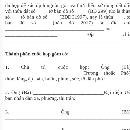
đã họp để xác định nguồn gốc và thời điểm sử dụng đất đố
với thửa đất số ____ tờ bản đồ số ____
(BĐ 299) tức là thử
số
___ tờ bản đồ số____
(BĐĐC1997), nay là thửa
____
, t
bản đồ số
____
(bản đồ 2017)
tại địa ch
______________________________________của
____________________;
Địa chỉ
______________________________________________
Thành phần cuộc họp gồm có:
1. Chủ trì cuộc họp: Ông (Bà
______________________________Trưởng (hoặc Phó
thôn, làng, ấp, bản, buôn, phum, sóc, tổ dân phố ;
2. Ông (Bà) ___________________________Đại diện U
ban nhân dân xã, phường, thị trấn;
3. Ông (Bà
________________________________________________