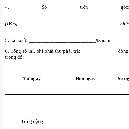
4. Số tiền gốc
_______________________________________________
(Bằng chữ
_______________________________________________
5. Lãi suất:
__________________________
%/năm;
6. Tổng số lãi, phí phải thu/phải trả: ______________đồng
trong đó:
Từ ngày
Đến ngày
Số ng
Tổng cộng