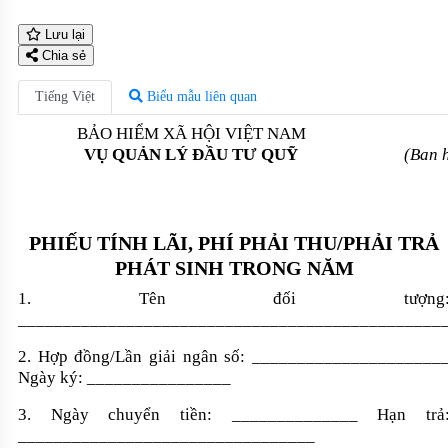
Lưu lại
Chia sẻ
Tiếng Việt
Biểu mẫu liên quan
BẢO HIỂM XÃ HỘI VIỆT NAM
VỤ QUẢN LÝ ĐẦU TƯ QUỸ
(Ban 
PHIẾU TÍNH LÃI, PHÍ PHẢI THU/PHẢI TRẢ
PHÁT SINH TRONG NĂM
1. Tên đối tượng
_______________________________________________
2. Hợp đồng/Lần giải ngân số:
_____________________
Ngày ký:
________________
3. Ngày chuyển tiền:
______________
Hạn trả
_________________________________