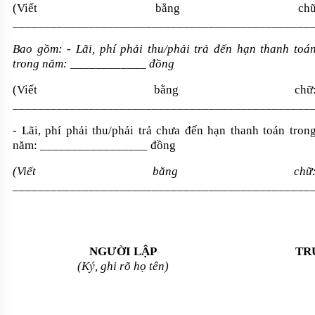
(Viết bằng ch
_______________________________________________
Bao gồm: - Lãi, phí phải thu/phải trả đến hạn thanh toá
trong năm: ____________ đồng
(Viết bằng chữ
________________________________________________
- Lãi, phí phải thu/phải trả chưa đến hạn thanh toán tron
năm: _________________ đồng
(Viết bằng chữ
_______________________________________________
NGƯỜI LẬP
TR
(Ký, ghi rõ họ tên)