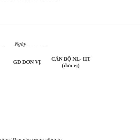
__
Ngày_______
CÁN BỘ NL- HT
GĐ ĐƠN VỊ
(đơn vị)
hòng/ Ban nào trong công ty.