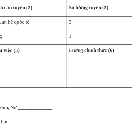
h cần tuyển (2)
Số lượng tuyển (3)
uan hệ quốc tế
3
g
1
 việc (5)
Lương chính thức (6)
 Nam, Nữ _____________
g học