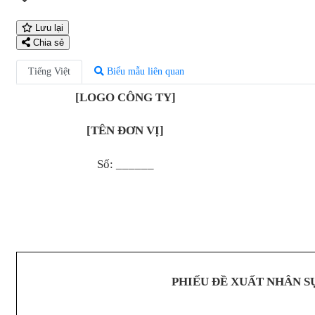
Lưu lại
Chia sẻ
Tiếng Việt
Biểu mẫu liên quan
[LOGO CÔNG TY]
[TÊN ĐƠN VỊ]
Số: ______
PHIẾU ĐỀ XUẤT NHÂN S