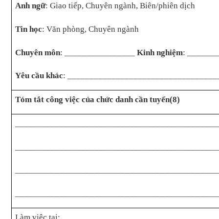
Anh ngữ
: Giao tiếp, Chuyên ngành, Biên/phiên dịch
Tin học
: Văn phòng, Chuyên ngành
Chuyên môn
: ________________
Kinh nghiệm
: ______
Yêu cầu khác
: __________________________________
Tóm tắt công việc của chức danh cần tuyển(8)
______________________________________________
______________________________________________
______________________________________________
______________________________________________
Làm việc tại: __________________________________