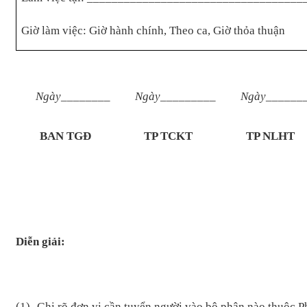
Giờ làm việc: Giờ hành chính, Theo ca, Giờ thỏa thuận
Ngày________
Ngày_________
Ngày______
BAN TGĐ
TP TCKT
TP NLHT
Diễn giải:
(1)- Ghi rõ đơn vị cần tuyển người vào bộ phận nào thuộc P