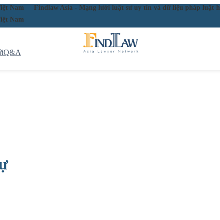
ầu Việt Nam
Findlaw Asia - Mạng lưới luật sư uy tín và dữ liệu pháp lu
ầu Việt Nam
i
Q&A
sự