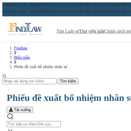
Findlaw Asia - Mạng lưới luật sư uy tín và dữ liệu pháp luật hàng đ
Findlaw Asia - Mạng lưới luật sư uy tín và dữ liệu pháp luật hàng đ
Tìm Luật sư
Thư viện luật
Chính sách mớ
Findlaw
Biểu mẫu
Phiếu đề xuất bổ nhiệm nhân sự
Tìm kiếm
Phiếu đề xuất bổ nhiệm nhân 
Tải xuống