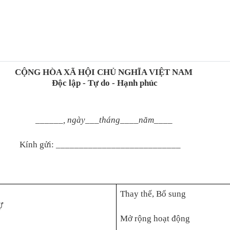
CỘNG HÒA XÃ HỘI CHỦ NGHĨA VIỆT NAM
Độc lập - Tự do - Hạnh phúc
______, ngày___tháng____năm____
Kính gửi: ___________________________
Thay thế, Bổ sung
Ự
Mở rộng hoạt động