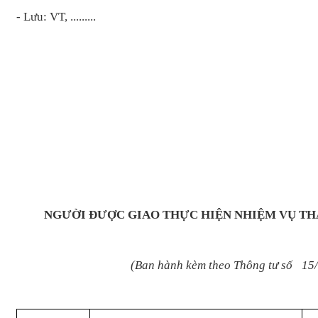
- Lưu: VT, .........
NGƯỜI ĐƯỢC GIAO THỰC HIỆN NHIỆM VỤ TH
(Ban hành kè
m theo Thông tư số
15