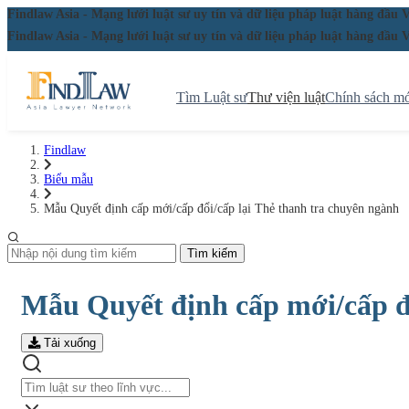
Findlaw Asia - Mạng lưới luật sư uy tín và dữ liệu pháp luật hàng đ
Findlaw Asia - Mạng lưới luật sư uy tín và dữ liệu pháp luật hàng đ
Tìm Luật sư
Thư viện luật
Chính sách mớ
Findlaw
Biểu mẫu
Mẫu Quyết định cấp mới/cấp đổi/cấp lại Thẻ thanh tra chuyên ngành
Tìm kiếm
Mẫu Quyết định cấp mới/cấp đổ
Tải xuống