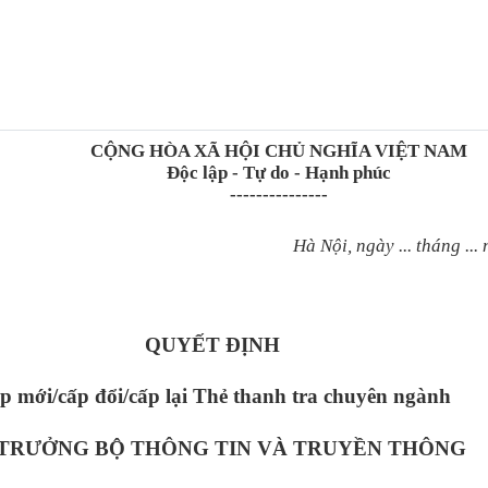
CỘNG HÒA XÃ HỘI CHỦ NGHĨA VIỆT NAM
Độc lập - Tự do - Hạnh phúc
---------------
Hà Nội, ngày ... tháng ... năm
QUYẾT ĐỊNH
p mới
/
cấp đổi
/
cấp lại
Thẻ thanh tra chuyên ngành
TRƯỞNG BỘ THÔNG TIN VÀ TRUYỀN THÔNG