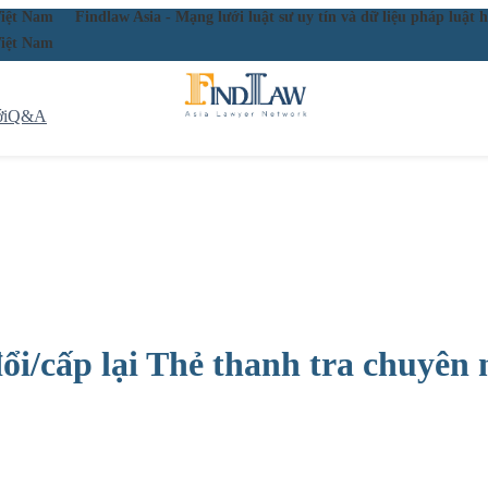
ầu Việt Nam
Findlaw Asia - Mạng lưới luật sư uy tín và dữ liệu pháp lu
ầu Việt Nam
i
Q&A
i/cấp lại Thẻ thanh tra chuyên