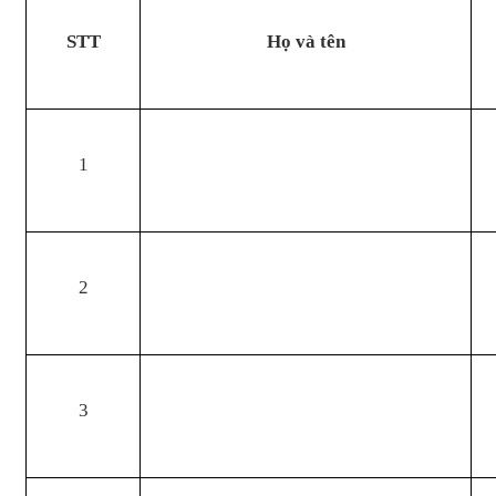
STT
Họ và
t
ên
1
2
3