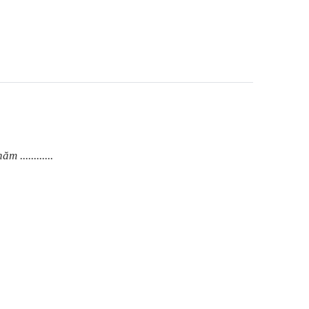
 ............