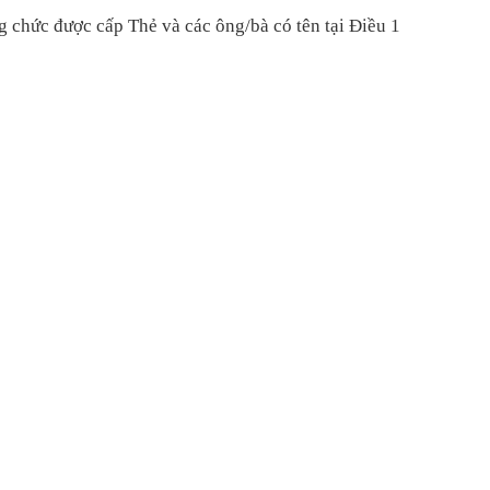
g chức được cấp Thẻ
và
các ông/bà có tên
tại Điều 1