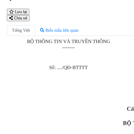
Lưu lại
Chia sẻ
Tiếng Việt
Biểu mẫu liên quan
BỘ THÔNG TIN VÀ TRUYỀN THÔNG
-------
Số: ..../QĐ-BTTTT
Cấ
BỘ 