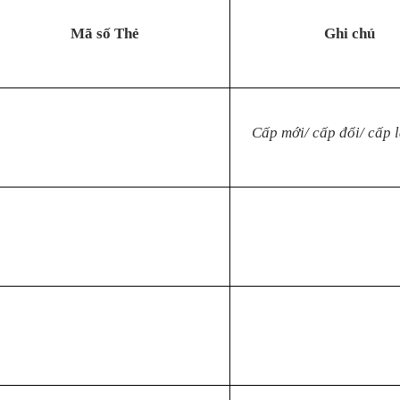
M
ã số Th
ẻ
Ghi chú
Cấp mới
/ cấp đổi/ c
ấp l