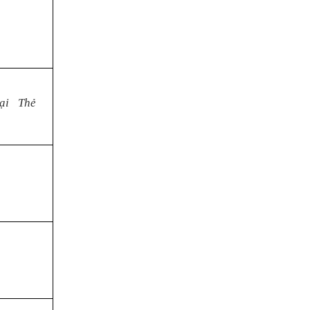
ại
Thẻ