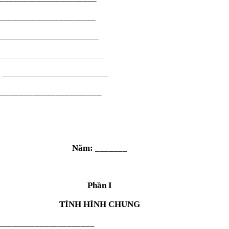
______________________
_______________________
 ________________________
: _______________________
_________________________
Năm:
_______
Phần I
TÌNH HÌNH CHUNG
_______________________