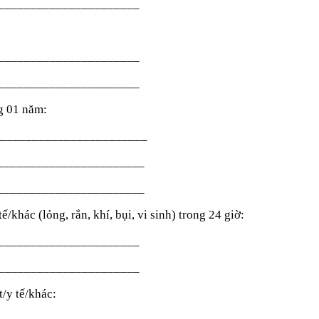
______________________
______________________
______________________
ng 01 năm:
________________________
________________________
________________________
ế/khác (lỏng, rắn, khí, bụi, vi sinh) trong 24 giờ:
______________________
______________________
t/y tế/khác: