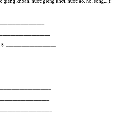
ước giếng khoan, nước giếng khơi, nước ao, hồ, sông,...): __
____________________
nh: ___________________
 động: ___________________
_________________________
________________________
____________________
_________________
______________________
 ___________________