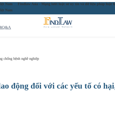
ầu Việt Nam
Findlaw Asia - Mạng lưới luật sư uy tín và dữ liệu pháp lu
ầu Việt Nam
i
Q&A
òng chống bệnh nghề nghiệp
ao động đối với các yếu tố có h