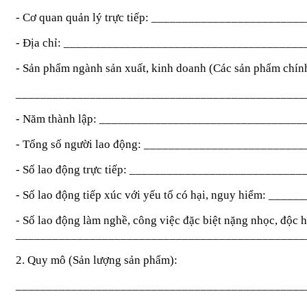
- Cơ quan quản lý trực tiếp: _______________________
- Địa chỉ: ______________________________________
- Sản phẩm ngành sản xuất, kinh doanh (Các sản phẩm chín
_______________________________________________
- Năm thành lập: ________________________________
- Tổng số người lao động: ________________________
- Số lao động trực tiếp: __________________________
- Số lao động tiếp xúc với yếu tố có hại, nguy hiểm: __
- Số lao động làm nghề, công việc đặc biệt nặng nhọc, độc 
_______________________________________________
2. Quy mô (Sản lượng sản phẩm):
_______________________________________________