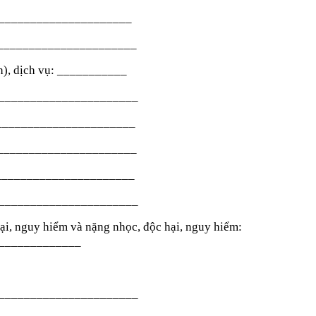
_______________________
_______________________
h), dịch vụ: ___________
______________________
_______________________
________________________
________________________
__________________________
hại, nguy hiểm và nặng nhọc, độc hại, nguy hiểm:
_____________
______________________