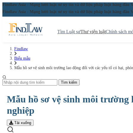
Findlaw Asia - Mạng lưới luật sư uy tín và dữ liệu pháp luật hàng đ
Findlaw Asia - Mạng lưới luật sư uy tín và dữ liệu pháp luật hàng đ
Tìm Luật sư
Thư viện luật
Chính sách mớ
Findlaw
Biểu mẫu
Mẫu hồ sơ vệ sinh môi trường lao động đối với các yếu tố có hại, ph
Tìm kiếm
Mẫu hồ sơ vệ sinh môi trường l
nghiệp
Tải xuống