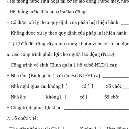
- Hệ thống nước sinh hoạt tại cơ sở lao động (nước máy, n
- Hệ thống nước thải tại cơ sở lao động:
+ Có được xử lý theo quy định của pháp luật hiện hành: 
+ Không được xử lý theo quy định của pháp luật hiện hà
- Tỷ lệ đất để trồng cây xanh trong khuôn viên cơ sở lao
6. Các công trình phúc lợi cho người lao động (NLĐ):
+ Công trình vệ sinh (Bình quân 1 hố xí/số NLĐ/1 ca): 
+ Nhà tắm (Bình quân 1 vòi tắm/số NLĐ/1 ca): _______
+ Nhà nghỉ giữa ca: không [ ] có [ ] Số chỗ: __
+ Nhà ăn: không [ ] có [ ] Số chỗ: _____
+ Công trình phúc lợi khác: _______________________
7. Tổ chức y tế:
- Tổ chức phòng y tế: Có [ ] Không [ ] Hợp đồng: