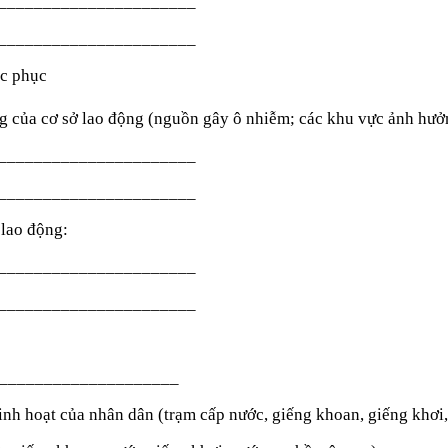
______________________
______________________
ắc phục
động của cơ sở lao động (nguồn gây ô nhiễm; các khu vực ảnh hưở
______________________
______________________
 lao động:
______________________
______________________
ư: _____________________
sinh hoạt của nhân dân (trạm cấp nước, giếng khoan, giếng kh