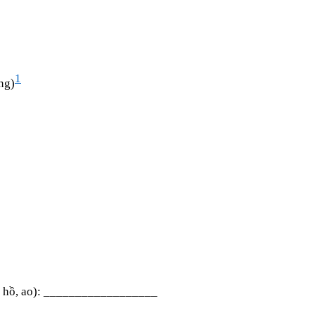
1
ng)
ơi, hồ, ao): __________________