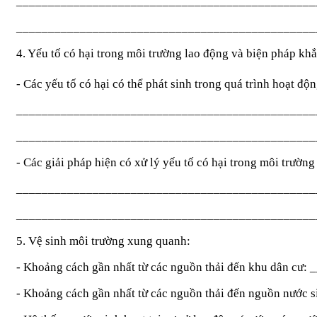
_______________________________________________
_______________________________________________
4. Yếu tố có hại trong môi trường lao động và biện pháp kh
- Các yếu tố có hại có thể phát sinh trong quá trình hoạt 
_______________________________________________
_______________________________________________
- Các giải pháp hiện có xử lý yếu tố có hại trong môi trường
_______________________________________________
_______________________________________________
5. Vệ sinh môi trường xung quanh:
- Khoảng cách gần nhất từ các nguồn thải đến khu dân c
- Khoảng cách gần nhất từ các nguồn thải đến nguồn nước 