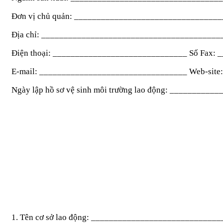
Đơn vị chủ quản: ________________________________
Địa chỉ: _______________________________________
Điện thoại: ______________________________ Số Fax:
E-mail: _________________________________ Web-site
Ngày lập hồ sơ vệ sinh môi trường lao động: _________
1. Tên cơ sở lao động: ___________________________