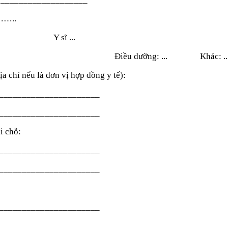
……..
Y sĩ ...
Điều dưỡng: ...
Khác: ..
ịa chỉ nếu là đơn vị hợp đồng y tế):
______________________
______________________
i chỗ:
______________________
______________________
______________________
______________________