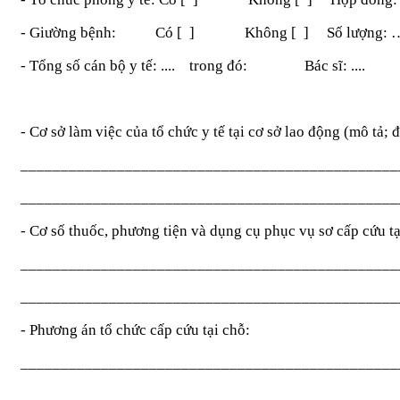
- Giường bệnh: Có [ ] Không [ ] Số lượng: 
- Tổng số cán bộ y tế: .... trong đó:
Bác sĩ: ....
-
Cơ sở làm việc của tổ chức y tế tại cơ sở lao động (mô tả; đ
_______________________________________________
_______________________________________________
- Cơ số thuốc, phương tiện và dụng cụ phục vụ sơ cấp cứu tạ
_______________________________________________
_______________________________________________
- Phương án tổ chức cấp cứu tại chỗ:
_______________________________________________
_______________________________________________