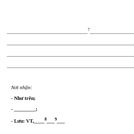
7
______________________________
________________
_______________________________________________
_______________________________________________
_______________________________________________
Nơi nhận:
- Như trên;
- ________;
8
9
- Lưu:
VT,____
___
___