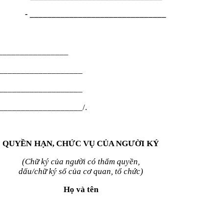
- _______________________________
________________
___________________
___________________
___________________/.
QUYỀN
HẠN, CHỨC VỤ CỦA NGƯỜI KÝ
(Chữ ký của người có thẩm quyền,
dấu/chữ ký số của cơ quan, tổ chức)
Họ và tên