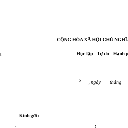
CỘNG HÒA XÃ HỘI CHỦ NGHĨ
Độc lập - Tự do - Hạnh 
2
5
___
___,
ngày___ tháng_
ửi:
- ______________________________;