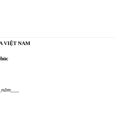
A VIỆT NAM
phúc
__năm___