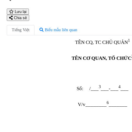
Lưu lại
Chia sẻ
Tiếng Việt
Biểu mẫu liên quan
1
TÊN CQ, TC CHỦ QUẢN
TÊN CƠ QUAN, TỔ CHỨC
3
4
Số: /___
___-___
___
6
V/v________
_______
Kính g