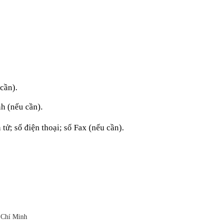
 cần).
h (nếu cần).
 tử; số điện thoại; số
Fax
(nếu cần).
 Chí Minh