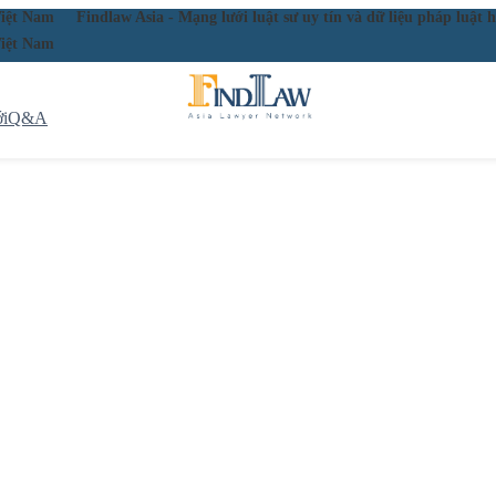
ầu Việt Nam
Findlaw Asia - Mạng lưới luật sư uy tín và dữ liệu pháp lu
ầu Việt Nam
i
Q&A