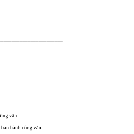
________________________
công văn.
c ban hành công văn.