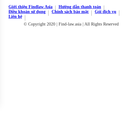
Giới thiệu Findlaw Asia
Hướng dẫn thanh toán
Điều khoản sử dụng
Chính sách bảo mật
Gói dịch vụ
Liên hệ
© Copyright 2020 | Find-law.asia | All Rights Reserved
Đăng ký miễn phí