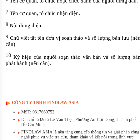
Tên cơ quan, tổ chức hoặc chức danh của người đứng đầu.
7
Tên cơ quan, tổ chức nhận điện.
8
Nội dung điện.
9
Chữ viết tắt tên đơn vị soạn thảo và số lượng bản lưu (nế
cần).
10
Ký hiệu của người soạn thảo văn bản và số lượng bả
phát hành (nếu cần).
CÔNG TY TNHH FINDLAW ASIA
MST: 0317669752
Địa chỉ: 632/26 Lê Văn Thọ , Phường An Hội Đông, Thành phố
Hồ Chí Minh
FINDLAW ASIA là nền tảng cung cấp thông tin và giải pháp công
nghệ phục vụ việc tra cứu, tham khảo và kết nối trong lĩnh vực