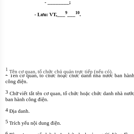
- ________;
9
10
- Lưu:
VT,___
___
.
1
Tên cơ quan, tổ chức chủ quản trực tiếp (nếu có).
2
Tên cơ quan, tổ chức hoặc chức danh nhà nước ban hàn
công điện.
3
Chữ viết tắt tên cơ quan, tổ chức hoặc chức danh nhà nướ
ban hành công điện.
4
Địa danh.
5
Trích yếu nội dung điện.
6