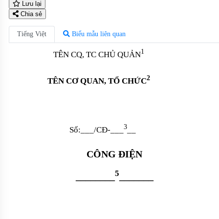
Lưu lại
Chia sẻ
Tiếng Việt
Biểu mẫu liên quan
1
TÊN CQ, TC CHỦ QUẢN
2
TÊN CƠ QUAN, TỔ CHỨC
3
Số:___/CĐ-___
__
CÔNG ĐIỆN
5
________
_______