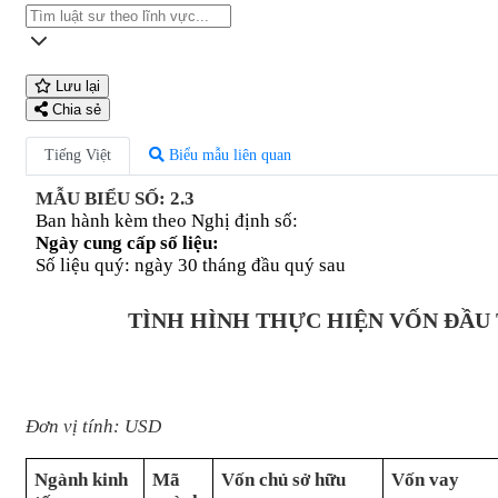
Lưu lại
Chia sẻ
Tiếng Việt
Biểu mẫu liên quan
MẪU BIỂU SỐ: 2.3
Ban hành kèm theo Nghị định số:
Ngày cung cấp số liệu:
Số liệu quý: ngày 30 tháng đầu quý sau
TÌNH HÌNH THỰC HIỆN VỐN ĐẦU
Đơn vị tính: USD
Ngành kinh
Mã
Vốn chủ sở hữu
Vốn vay