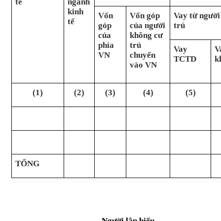
tế
ngành
kinh
Vốn
Vốn góp
Vay từ người
tế
góp
của người
trú
của
không cư
phía
trú
Vay
V
VN
chuyển
TCTD
k
vào VN
(1)
(2)
(3)
(4)
(5)
TỔNG
Người lập biểu