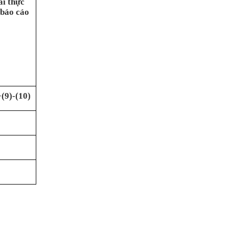
ài thực
 báo cáo
(9)-(10)