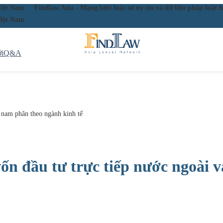
ầu Việt Nam
Findlaw Asia - Mạng lưới luật sư uy tín và dữ liệu pháp lu
ầu Việt Nam
i
Q&A
t nam phân theo ngành kinh tế
ốn đầu tư trực tiếp nước ngoài 