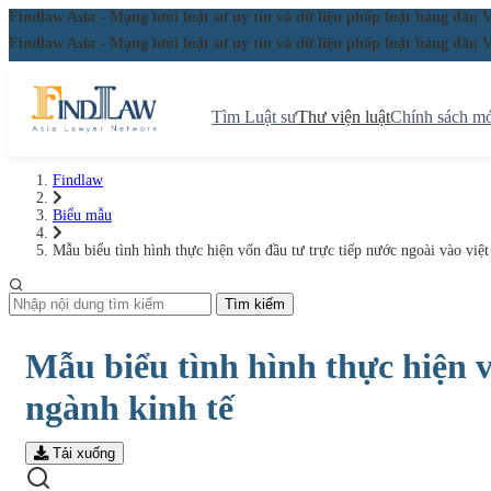
Findlaw Asia - Mạng lưới luật sư uy tín và dữ liệu pháp luật hàng đ
Findlaw Asia - Mạng lưới luật sư uy tín và dữ liệu pháp luật hàng đ
Tìm Luật sư
Thư viện luật
Chính sách mớ
Findlaw
Biểu mẫu
Mẫu biểu tình hình thực hiện vốn đầu tư trực tiếp nước ngoài vào việ
Tìm kiếm
Mẫu biểu tình hình thực hiện v
ngành kinh tế
Tải xuống