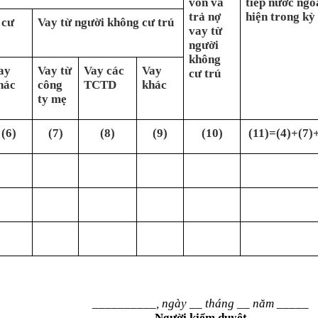
vốn và
tiếp nước ngo
trả nợ
hiện trong kỳ
 cư
Vay từ người không cư trú
vay từ
người
không
ay
Vay từ
Vay các
Vay
cư trú
hác
công
TCTD
khác
ty mẹ
(6)
(7)
(8)
(9)
(10)
(11)=(4)+(7)+
__________, ngày __ tháng __ năm _____
Người kiểm duyệt