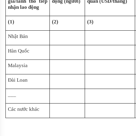
gia/lãnh thổ tiếp
động (người)
quân (USD/tháng)
nhận lao động
(1)
(2)
(3)
Nhật Bản
Hàn Quốc
Malaysia
Đài Loan
___
Các nước khác