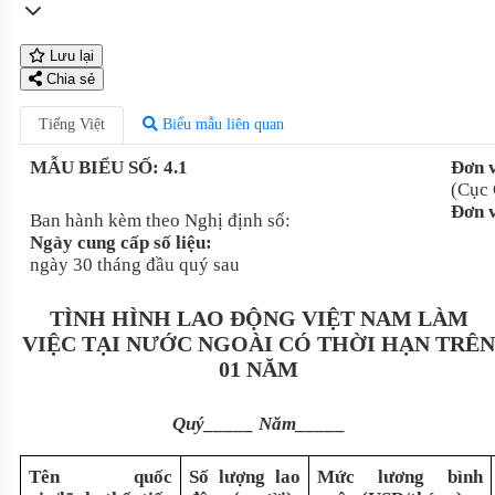
Lưu lại
Chia sẻ
Tiếng Việt
Biểu mẫu liên quan
MẪU BIỂU SỐ: 4.1
Đơn v
(Cục 
Đơn v
Ban hành kèm theo Nghị định số:
Ngày cung cấp số liệu:
ngày 30 tháng đầu quý sau
TÌNH HÌNH LAO ĐỘNG VIỆT NAM LÀM
VIỆC TẠI NƯỚC NGOÀI CÓ THỜI HẠN TRÊN
01 NĂM
Quý_____ Năm_____
Tên quốc
Số lượng lao
Mức lương bình