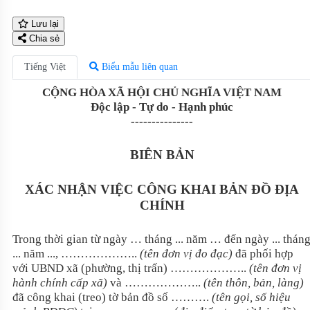
Lưu lại
Chia sẻ
Tiếng Việt
Biểu mẫu liên quan
CỘNG HÒA XÃ HỘI CHỦ NGHĨA VIỆT NAM
Độc lập - Tự do - Hạnh phúc
---------------
BIÊN BẢN
XÁC NHẬN VIỆC CÔNG KHAI BẢN ĐỒ ĐỊA
CHÍNH
Trong thời gian từ ngày … tháng ... năm … đến ngày ... thán
... năm ..., ………………..
(tên đơn vị đo đạc)
đã phối hợp
với UBND xã (phường, thị trấn) ………………..
(tên đơn vị
hành chính cấp xã)
và ………………..
(tên thôn, bản, làng)
đã công khai (treo) tờ bản đồ số ……….
(tên gọi, số hiệu