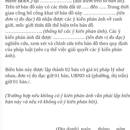
mảnh BĐĐC)
tại ……………….. (
địa điểm treo tờ bản đồ)
.
Trên tờ bản đồ này có các thửa đất từ ….. đến ….. Trong thời
gian công bố công khai tờ bản đồ này ………………..
(tên
đơn vị đo đạc)
đã nhận được các ý kiến phản ánh về ranh
giới, mốc giới thửa đất thể hiện trên bản đồ
…………………..
(thống kê các ý kiến phản ánh)
. Các ý
kiến phản ánh đã được ………………..
(tên đơn vị đo đạc)
nghiên cứu, xem xét và chỉnh sửa trên bản đồ theo quy định
của pháp luật (nêu cụ thể việc giải quyết các ý kiến phản
ánh).
Biên bản này được lập thành 02 bản có giá trị pháp lý như
nhau, đơn vị đo đạc giữ 01 bản, UBND xã (phường, thị trấn)
giữ 01 bản./.
(Trường hợp nếu không có ý kiến phản ánh vẫn phải lập biê
bản này và nêu rõ không có ý kiến phản hồi).
(Địa danh), ngày … tháng … năm 