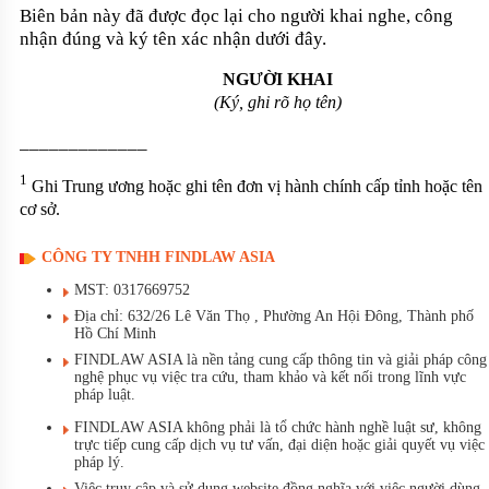
Biên bản này đã được đọc lại cho người khai nghe, công
nhận đúng và ký tên xác nhận dưới đây.
NGƯỜI KHAI
(Ký, ghi rõ họ tên)
_____________
1
Ghi Trung ương hoặc ghi tên đơn vị hành chính cấp tỉnh hoặc tên
cơ sở.
CÔNG TY TNHH FINDLAW ASIA
MST: 0317669752
Địa chỉ: 632/26 Lê Văn Thọ , Phường An Hội Đông, Thành phố
Hồ Chí Minh
FINDLAW ASIA là nền tảng cung cấp thông tin và giải pháp công
nghệ phục vụ việc tra cứu, tham khảo và kết nối trong lĩnh vực
pháp luật.
FINDLAW ASIA không phải là tổ chức hành nghề luật sư, không
trực tiếp cung cấp dịch vụ tư vấn, đại diện hoặc giải quyết vụ việc
pháp lý.
Việc truy cập và sử dụng website đồng nghĩa với việc người dùng