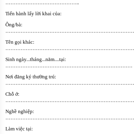
……………………………………
..
Tiến hành lấy lời khai của:
Ông/bà:
…………………………………………………………………
Tên gọi khác:
…………………………………………………………………
Sinh ngày...tháng...năm....tại:
…………………………………………………………………
Nơi đăng ký thường trú:
…………………………………………………………………
Chỗ ở:
…………………………………………………………………
Nghề nghiệp:
…………………………………………………………………
Làm việc tại: