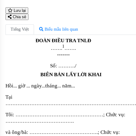
Lưu lại
Chia sẻ
Tiếng Việt
Biểu mẫu liên quan
ĐOÀN ĐIỀU TRA TNLĐ
1
…….
…….
-------
Số:
………./
BIÊN BẢN L
Ấ
Y LỜI KHAI
Hồi... giờ ... ngày...tháng... năm...
Tại
…………………………………………………………………
Tôi: ……………………………………………; Chức vụ:
…………………………………
.
và ông/bà: ………………………………….; Chức vụ: