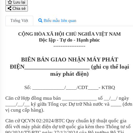
Lưu lại
Chia sẻ
Tiếng Việt
Biểu mẫu liên quan
CỘNG HÒA XÃ HỘI CHỦ NGHĨA VIỆT NAM
Độc lập - Tự do - Hạnh phúc
------------------
BIÊN BẢN GIAO NHẬN MÁY PHÁT
ĐIỆN______________________ (ghi cụ thể loại
máy phát điện)
Số: ____________/____/CDT____- KTBQ
Căn cứ Hợp đồng mua bán _____________ số __/__/ ngày
____/__/__ ký giữa Tổng cục Dự trữ Nhà nước và ____ (đơn
vị cung cấp hàng).
Căn cứ QCVN 02:2024/BTC Quy chuẩn kỹ thuật quốc gia
đối với máy phát điện dự trữ quốc gia kèm theo Thông tư số
90/2024/TT-BTC ngày 27/12/2024 của Bộ trưởng Bộ Tài