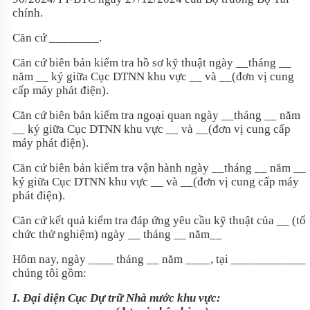
chính.
Căn cứ ________.
Căn cứ biên bản kiểm tra hồ sơ kỹ thuật ngày __tháng __
năm __ ký giữa Cục DTNN khu vực __ và __(đơn vị cung
cấp máy phát điện).
Căn cứ biên bản kiểm tra ngoại quan ngày __tháng __ năm
__ ký giữa Cục DTNN khu vực __ và __(đơn vị cung cấp
máy phát điện).
Căn cứ biên bản kiểm tra vận hành ngày __tháng __ năm __
ký giữa Cục DTNN khu vực __ và __(đơn vị cung cấp máy
phát điện).
Căn cứ kết quả kiểm tra đáp ứng yêu cầu kỹ thuật của __ (tổ
chức thử nghiệm) ngày __ tháng __ năm__
Hôm nay, ngày ____ tháng __ năm ____, tại ____________
chúng tôi gồm:
I. Đại diện Cục Dự trữ Nhà nước khu vực: