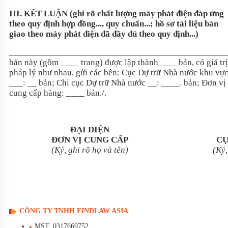
III. KẾT LUẬN (ghi rõ chất lượng máy phát điện đáp ứng
theo quy định hợp đồng..., quy chuẩn...; hồ sơ tài liệu bàn
giao theo máy phát điện đã đầy đủ theo quy định...)
_______________________________________________
bản này (gồm ____ trang) được lập thành____ bản, có giá trị
pháp lý như nhau, gửi các bên: Cục Dự trữ Nhà nước khu vự
___: __ bản; Chi cục Dự trữ Nhà nước __: ____. bản; Đơn vị
cung cấp hàng: ____ bản./.
ĐẠI DIỆN
ĐƠN VỊ CUNG CẤP
CỤ
(Ký,
ghi rõ họ và tên)
(Ký,
CÔNG TY TNHH FINDLAW ASIA
MST: 0317669752