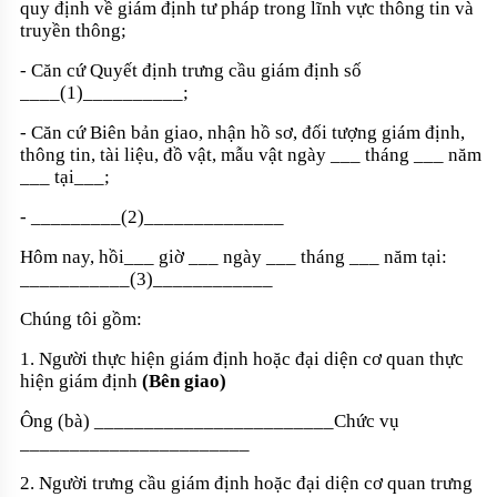
quy định về giám định tư pháp trong lĩnh vực thông tin và
truyền thông;
- Căn cứ Quyết định trưng cầu giám định số
____
(1)
__________
;
- Căn cứ Biên bản giao, nhận hồ sơ, đối tượng giám định,
thông tin, tài liệu, đồ vật, mẫu vật ngày ___ tháng ___ năm
___ tại___;
-
_________
(2)
______________
Hôm nay, hồi___ giờ ___ ngày ___ tháng ___ năm tại:
___________
(3)
____________
Chúng tôi gồm:
1. Người thực hiện giám định hoặc đại diện cơ quan thực
hiện giám định
(Bên giao)
Ông (bà)
________________________
Chức vụ
_______________________
2. Người trưng cầu giám định hoặc đại diện cơ quan trưng