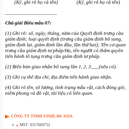
(Ký, ghi rõ họ và tên)
(Ký, ghi rõ họ và tên)
____________________
Ch
ú
giải Biểu mẫu 07:
(1) Ghi rõ: số, ngày, tháng, năm của Quyết định trưng c
ầ
u
giám định; loại quyết định (trưng cầu giám định bổ sung,
giám định lại, giám định lần đầu, lần thứ hai); Tên cơ quan
trưng cầu giám định tư pháp/Họ, tên người có thẩm quyền
tiến hành tố tụng trưng cầu giám định tư pháp.
(2) Biên bản giao nhận bổ sung lần 1, 2, 3___(nếu có).
(3) Ghi cụ thể địa chỉ, địa điểm tiến hành giao nhận.
(4) Ghi rõ tên, số lượng, tình trạng mẫu vật, cách đóng gói,
niêm phong và đồ vật, tài liệu có liên quan.
CÔNG TY TNHH FINDLAW ASIA
MST: 0317669752