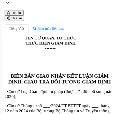
Lưu lại
Chia sẻ
Tiếng Việt
Biểu mẫu liên quan
TÊN CƠ QUAN, TỔ CHỨC
THỰC HIỆN GIÁM ĐỊNH
-------
BIÊN BẢN GIAO NHẬN KẾT LUẬN GIÁM
ĐỊNH, GIAO TRẢ ĐỐI TƯỢNG GIÁM ĐỊNH
- Căn cứ
Luật Giám định tư pháp
(được sửa đổi, bổ sung năm
2020);
- Căn cứ Thông tư số ___/2024/TT-BTTTT ngày ___ tháng
12 năm 2024 của Bộ trưởng Bộ Thông tin và Truyền thông