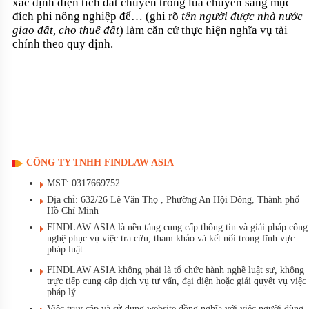
xác định diện tích đất chuyên trồng lúa chuyển sang mục
đích phi nông nghiệp để… (ghi rõ
tên người được nhà nước
giao đất, cho thuê đất
) làm căn cứ thực hiện nghĩa vụ tài
chính theo quy định.
CÔNG TY TNHH FINDLAW ASIA
MST: 0317669752
Địa chỉ: 632/26 Lê Văn Thọ , Phường An Hội Đông, Thành phố
Hồ Chí Minh
FINDLAW ASIA là nền tảng cung cấp thông tin và giải pháp công
nghệ phục vụ việc tra cứu, tham khảo và kết nối trong lĩnh vực
pháp luật.
FINDLAW ASIA không phải là tổ chức hành nghề luật sư, không
trực tiếp cung cấp dịch vụ tư vấn, đại diện hoặc giải quyết vụ việc
pháp lý.
Việc truy cập và sử dụng website đồng nghĩa với việc người dùng