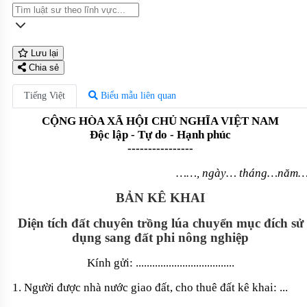
Lưu lại
Chia sẻ
Tiếng Việt
Biểu mẫu liên quan
CỘNG HÒA XÃ HỘI CHỦ NGHĨA VIỆT NAM
Độc lập - Tự do - Hạnh phúc
----------------
……, ngày… tháng…năm
BẢN KÊ KHAI
Diện tích đất chuyên trồng lúa chuyển mục đích sử
dụng sang đất phi nông nghiệp
Kính gửi: ....................................
1. Người được nhà nước giao đất, cho thuê đất kê khai: ...