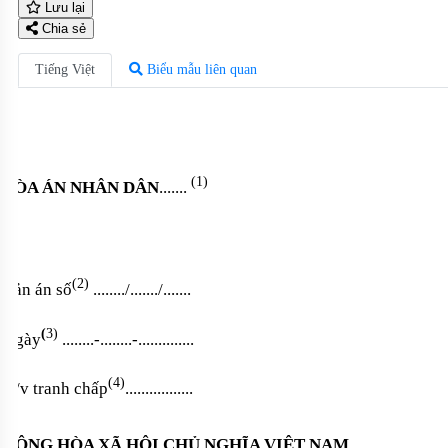
Lưu lại
Chia sẻ
Tiếng Việt
Biểu mẫu liên quan
(1)
TÒA ÁN NHÂN DÂN
.......
(2)
Bản án số
......../......./.......
(
3)
Ngày
........-........-..............
(4)
V/v tranh chấp
.................
CỘNG HÒA XÃ HỘI CHỦ NGHĨA VIỆT NAM