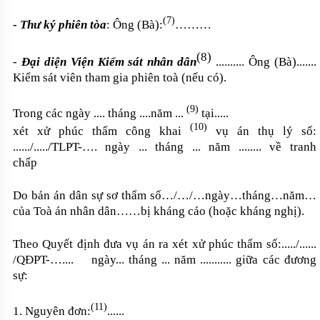
(7)
- Thư ký phiên tòa
:
Ông (Bà):
………
(8)
-
Đại diện Viện Kiểm sát nhân dân
.......... Ông (Bà).......
Kiểm sát viên tham gia phiên toà (nếu có).
(9)
Trong các ngày .... tháng ....năm ...
tại.....
(10)
xét xử phúc thẩm công khai
vụ án thụ lý số:
....../...../TLPT-…. ngày ... tháng ... năm ........ về tranh
chấp
Do bản án dân sự sơ thẩm số…/…/…ngày…tháng…năm…
của Toà án nhân dân……bị kháng cáo (hoặc kháng nghị).
Theo Quyết định đưa vụ án ra xét xử phúc thẩm số:...../......
/QĐPT-….... ngày... tháng ... năm ........... giữa các đương
sự:
(11)
1. Nguyên đơn:
......