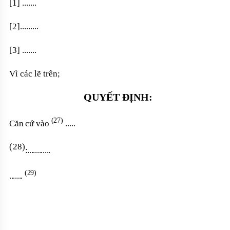
[1]
.......
[2]
.........
[3]
.......
Vì các lẽ trên;
QUYẾT ĐỊNH:
(27)
Căn cứ vào
.....
(
28)
:............
(29)
.......