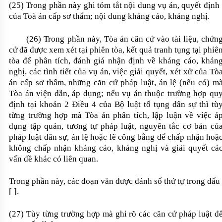
(25) Trong phần này ghi tóm tắt nội dung vụ án, quyết định
của Toà án cấp sơ thẩm; nội dung kháng cáo, kháng nghị.
(26) Trong phần này, Tòa án căn cứ vào tài liệu, chứn
cứ đã được xem xét tại phiên tòa, kết quả tranh tụng tại phiê
tòa để phân tích, đánh giá nhận định về kháng cáo, khán
nghị, các tình tiết của vụ án, việc giải quyết, xét xử của Tò
án cấp sơ thẩm, những căn cứ pháp luật, án lệ (nếu có) m
Tòa án viện dẫn, áp dụng; nếu vụ án thuộc trường hợp qu
định tại khoản 2 Điều 4 của Bộ luật tố tụng dân sự thì tù
từng trường hợp mà Tòa án phân tích, lập luận về việc á
dụng tập quán, tương tự pháp luật, nguyên tắc cơ bản củ
pháp luật dân sự, án lệ hoặc lẽ công bằng để chấp nhận hoặ
không chấp nhận kháng cáo, kháng nghị và giải quyết cá
vấn đề khác có liên quan.
Trong phần này, các đoạn văn được đánh số thứ tự trong dấu
[ ].
(27) Tùy từng trường hợp mà ghi rõ các căn cứ pháp luật đ