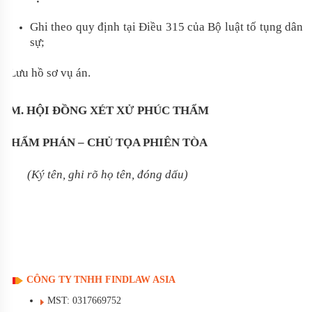
Ghi theo quy định tại Điều 315 của Bộ luật tố tụng dân
sự;
- Lưu hồ sơ vụ án.
TM. HỘI ĐỒNG XÉT XỬ PHÚC THẨM
THẨM PHÁN – CHỦ TỌA PHIÊN TÒA
(Ký tên, ghi rõ họ tên, đóng dấu)
CÔNG TY TNHH FINDLAW ASIA
MST: 0317669752