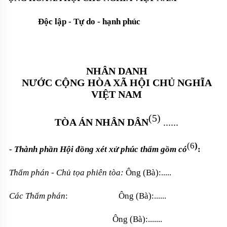
Độc lập - Tự do - hạnh phúc
NHÂN DANH
NƯỚC CỘNG HÒA XÃ HỘI CHỦ NGHĨA
VIỆT NAM
(5)
TÒA ÁN NHÂN DÂN
......
(6
)
-
Thành phần Hội đồng xét xử phúc thẩm gồm có
:
Thẩm phán - Chủ tọa phiên tòa:
Ông (Bà):.....
Các Thẩm phán
:
Ông (Bà):......
Ông (Bà):.......