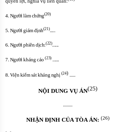
quyền lợi, nghĩa vụ liên quan:
(20)
4. Người làm chứng
(21)
5. Người giám định
.....
(22)
6. Người phiên dịch:
......
(23)
7. Người kháng cáo
......
)
(24
8. Viện kiểm sát kháng nghị
.....
(25)
NỘI DUNG VỤ ÁN
........
(26)
NHẬN ĐỊNH CỦA TÒA ÁN: