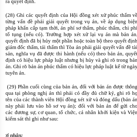
ra quyết định.
(28) Ghi các quyết định của Hội đồng xét xử phúc thẩm v
từng vấn đề phải giải quyết trong vụ án, về áp dụng biệ
pháp khẩn cấp tạm thời, án phí sơ thẩm, phúc thẩm, chi ph
tố tụng (nếu có). Trường hợp xét xử lại vụ án mà bản án
quyết định đã bị hủy một phần hoặc toàn bộ theo quyết địn
giám đốc thẩm, tái thẩm thì Tòa án phải giải quyết vấn đề tà
sản, nghĩa vụ đã được thi hành (nếu có) theo bản án, quyế
định có hiệu lực pháp luật nhưng bị hủy và ghi rõ trong bả
án. Ghi rõ bản án phúc thẩm có hiệu lực pháp luật kể từ ngà
tuyên án.
(29) Phần cuối cùng của bản án, đối với bản án được thôn
qua tại phòng nghị
án thì phải có đầy đủ chữ ký, ghi rõ h
tên của các thành viên Hội đồng xét xử và đóng dấu (bản á
này
phải lưu vào hồ sơ vụ án); đối với bản án để gửi ch
các đương sự, cơ quan, tổ
chức, cá nhân khởi
kiện và Việ
kiểm sát thì ghi như sau:
Nơi nhận: