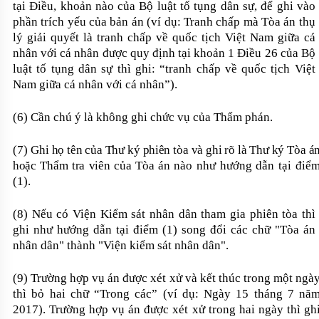
tại Điều, khoản nào của Bộ luật tố tụng dân sự, để ghi vào
phần trích yếu của bản án (ví dụ: Tranh chấp mà Tòa án thụ
lý giải quyết là tranh chấp về quốc tịch Việt Nam giữa cá
nhân với cá nhân được quy định tại khoản 1 Điều 26 của Bộ
luật tố tụng dân sự thì ghi: “tranh chấp về quốc tịch Việt
Nam giữa cá nhân với cá nhân”).
(6) Cần chú ý là không ghi chức vụ của Thẩm phán.
(7)
Ghi họ tên của Thư ký phiên tòa và ghi rõ là Thư ký Tòa á
hoặc Thẩm tra viên
của Tòa án
nào như hướng dẫn tại điể
(1).
(8) Nếu có Viện Kiểm sát nhân dân tham gia phiên tòa thì
ghi như hướng dẫn tại điểm (1) song đổi các chữ "Tòa án
nhân dân" thành "Viện kiểm sát nhân dân".
(9) Trường hợp vụ án được xét xử và kết thúc trong một ngà
thì bỏ hai chữ “Trong các” (ví dụ: Ngày 15 tháng 7 nă
2017). Trường hợp vụ án được xét xử trong hai ngày thì gh