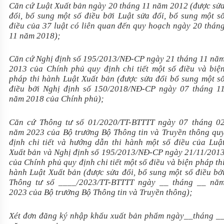
Căn cứ
Luật Xuất bản
ngày 20 tháng 11 năm 2012 (được sử
đổi, bổ sung một số điều bởi
Luật
sửa đổi, bổ sung một s
điều của 37 luật có liên quan đến quy hoạch
ngày 20 thán
11 năm 2018);
Căn cứ Nghị định số
195/2013/NĐ-CP
ngày 21 tháng 11 nă
2013 của Chính phủ quy định chi tiết một số điều và biệ
pháp thi hành
Luật Xuất bản
(được sửa đổi bổ sung một s
điều bởi Nghị định số
150/2018/NĐ-CP
ngày 07 tháng 1
năm 2018 của Chính phủ);
Căn cứ Thông tư số
01/2020/TT-BTTTT
ngày 07 tháng 0
năm 2023 của Bộ trưởng Bộ Thông tin và Truyền thông qu
định chi tiết và hướng dẫn thi hành một số điều của
Luậ
Xuất bản
và Nghị định số
195/2013/NĐ-CP
ngày 21/11/201
của Chính phủ quy định chi tiết một số điều và biện pháp th
hành
Luật Xuất bản
(được sửa đổi, bổ sung một số điều bở
Thông
tư
số
____
/2023/TT-BTTTT ngày
__
tháng
__
nă
2023 của Bộ trưởng Bộ Thông tin và Truyền thông);
Xét đơn đăng ký nhập khẩu xuất bản phẩm ngày
__
tháng
_