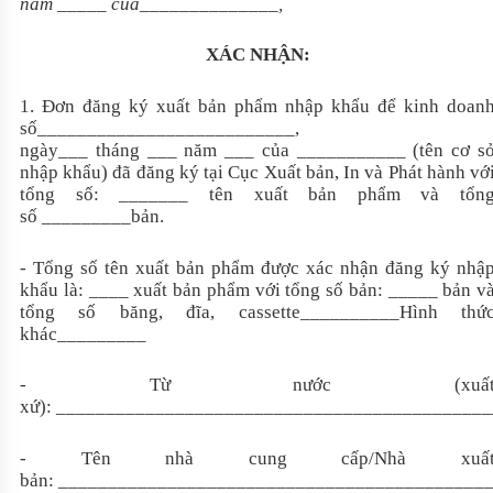
năm
_____
của
______________
,
XÁC NHẬN:
1.
Đơn đăng ký xuất bản phẩm nhập khẩu để kinh doan
số
__________________________
,
ngày
___
tháng
___
năm
___
của
___________
(tên cơ s
nhập khẩu) đã đăng ký tại Cục Xuất bản, In và Phát hành vớ
tổng số:
_______
tên xuất bản phẩm và tổn
số
_________
bản.
-
Tổng số tên xuất bản phẩm được xác nhận đăng ký nhậ
khẩu là:
____
xuất bản phẩm với tổng số bản:
_____
bản v
tổng số băng, đĩa, cassette
__________
Hình thứ
khác
_________
-
Từ nước (xuấ
xứ):
____________________________________________
-
Tên nhà cung cấp/Nhà xuấ
bản:
___________________________________________