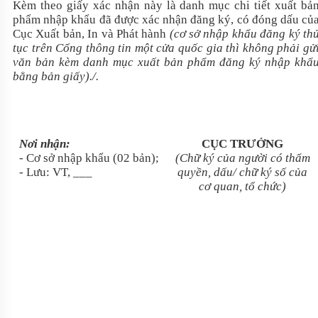
Kèm theo giấy xác nhận này là danh mục chi tiết xuất bả
phẩm nhập khẩu đã được xác nhận đăng ký, có đóng dấu củ
Cục Xuất bản, In và Phát hành
(cơ sở nhập khẩu đăng ký th
tục trên Cổng thông tin một cửa quốc gia thì không phải gử
văn bản kèm danh mục xuất bản phẩm đăng ký nhập khẩ
bằng bản giấy)./.
Nơi nhận:
CỤC TRƯỞNG
-
Cơ sở nhập khẩu (02 bản);
(Chữ ký của người có thẩm
-
Lưu: VT,
___
quyền, dấu/
chữ
ký
số của
cơ quan, tổ chức)