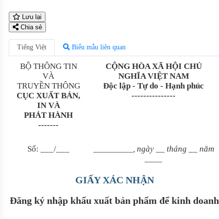
Lưu lại
Chia sẻ
Tiếng Việt
Biểu mẫu liên quan
BỘ THÔNG TIN
CỘNG HÒA XÃ HỘI CHỦ
VÀ
NGHĨA VIỆT NAM
TRUYỀN THÔNG
Độc lập - Tự do - Hạnh phúc
CỤC XUẤT BẢN,
---------------
IN VÀ
PHÁT HÀNH
-------
Số:
___
/
___
_________
, ngày
__
tháng
__
năm
____
GIẤY XÁC NHẬN
Đăng ký nhập khẩu xuất bản phẩm để kinh doanh