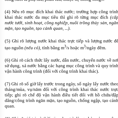
(4) Nêu rõ mục đích khai thác nước; trường hợp công trìn
khai thác nước đa mục tiêu thì ghi rõ từng mục đích
(cấ
nước tưới, sinh hoạt, công nghiệp, nuôi trồng thủy sản, ngă
mặn, tạo nguồn, tạo cảnh quan, ...).
(5) Ghi rõ lượng nước khai thác trực tiếp và lượng nước đ
3
3
tạo nguồn
(nếu có),
tính bằng m
/s hoặc m
/ngày đêm.
(6) Ghi rõ cách thức lấy nước, dẫn nước, chuyển nước về nơ
sử dụng, xả nước bằng các hạng mục công trình và quy trìn
vận hành công trình (đối với công trình khai thác).
(7) Ghi rõ số giờ lấy trước trong ngày, số ngày lấy nước the
tháng/mùa, vụ/năm đối với công trình khai thác nước trự
tiếp; ghi rõ chế độ vận hành điều tiết đối với hồ chứa/đậ
dâng/công trình ngăn mặn, tạo nguồn, chống ngập, tạo cản
quan.