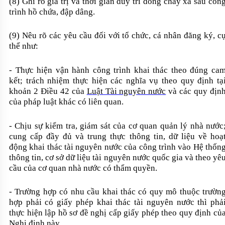
(8) Ghi rõ giá trị và thời gian duy trì dòng chảy xả sau côn
trình hồ chứa, đập dâng.
(9) Nêu rõ các yêu cầu đối với tổ chức, cá nhân đăng ký, c
thể như:
- Thực hiện vận hành công trình khai thác theo đúng ca
kết; trách nhiệm thực hiện các nghĩa vụ theo quy định tạ
khoản 2 Điều 42 của
Luật Tài nguyên nước
và các quy địn
của pháp luật khác có liên quan.
- Chịu sự kiểm tra, giám sát của cơ quan quản lý nhà nước
cung cấp đầy đủ và trung thực thông tin, dữ liệu về hoạ
động khai thác tài nguyên nước của công trình vào Hệ thốn
thông tin, cơ sở dữ liệu tài nguyên nước quốc gia và theo yê
cầu của cơ quan nhà nước có thẩm quyền.
- Trường hợp có nhu cầu khai thác có quy mô thuộc trườn
hợp phải có giấy phép khai thác tài nguyên nước thì phả
thực hiện lập hồ sơ đề nghị cấp giấy phép theo quy định củ
Nghị định này.