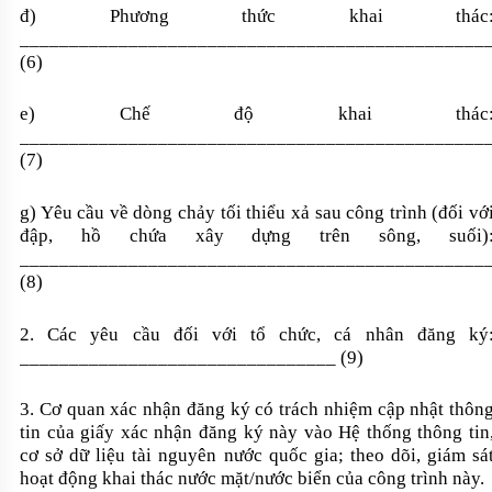
đ) Phương thức khai thác
_______________________________________________
(6)
e) Chế độ khai thác
_______________________________________________
(7)
g) Yêu cầu về dòng chảy tối thiểu xả sau công trình (đối vớ
đập, hồ chứa xây dựng trên sông, suối)
_______________________________________________
(8)
2. Các yêu cầu đối với tổ chức, cá nhân đăng ký
________________________________
(9)
3. Cơ quan xác nhận đăng ký có trách nhiệm cập nhật thôn
tin của giấy xác nhận đăng ký này vào Hệ thống thông tin
cơ sở dữ liệu tài nguyên nước quốc gia; theo dõi, giám sá
hoạt động khai thác nước mặt/nước biển của công trình này.