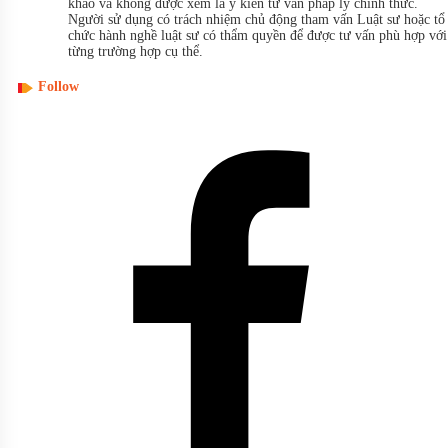
khảo và không được xem là ý kiến tư vấn pháp lý chính thức.
Người sử dụng có trách nhiệm chủ động tham vấn Luật sư hoặc tổ
chức hành nghề luật sư có thẩm quyền để được tư vấn phù hợp với
từng trường hợp cụ thể.
Follow