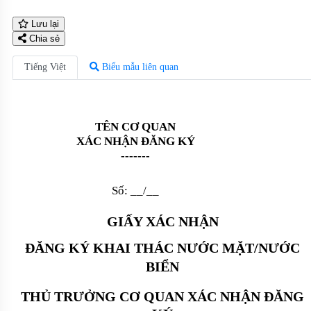
Lưu lại
Chia sẻ
Tiếng Việt
Biểu mẫu liên quan
TÊN CƠ QUAN
XÁC NHẬN ĐĂNG KÝ
-------
Số:
__
/
__
GIẤY XÁC NHẬN
ĐĂNG KÝ KHAI THÁC NƯỚC MẶT/NƯỚC
BIỂN
THỦ TRƯỞNG CƠ QUAN XÁC NHẬN ĐĂNG