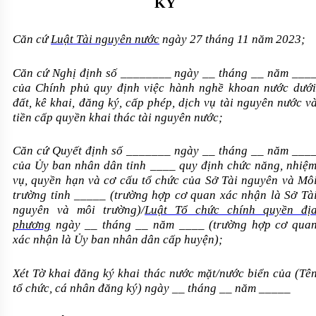
KÝ
Căn cứ
Luật Tài nguyên nước
ngày 27 tháng 11 năm 2023;
Căn cứ Nghị định số
________
ngày
__
tháng
__
năm
___
của Chính phủ quy định việc hành nghề khoan nước dưới
đất, kê khai, đăng ký, cấp phép, dịch vụ tài nguyên nước v
tiền cấp quyền khai thác tài nguyên nước;
Căn cứ Quyết định số
_______
ngày
__
tháng
__
năm
___
của Ủy ban nhân dân tỉnh
____
quy định chức năng, nhiệ
vụ, quyền hạn và cơ cấu tổ chức của Sở Tài nguyên và Mô
trường tỉnh
_____
(trường hợp cơ quan xác nhận là Sở Tà
nguyên và môi trường)/
Luật Tổ chức chính quyền đị
phương
ngày
__
tháng
__
năm
____
(trường hợp cơ qua
xác nhận là Ủy ban nhân dân cấp huyện);
Xét Tờ khai đăng ký khai thác nước mặt/nước biển của (Tê
tổ chức, cá nhân đăng ký) ngày
__
tháng
__
năm
_____