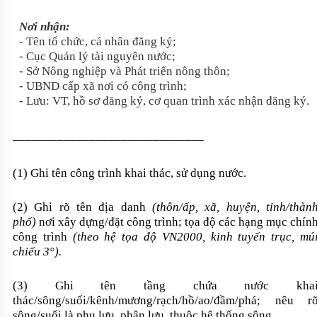
Nơi nhận:
- Tên tổ chức, cá nhân đăng ký;
- Cục Quản lý tài nguyên nước;
- Sở Nông nghiệp và Phát triển nông thôn;
- UBND cấp xã nơi có công trình;
- Lưu: VT, hồ sơ đăng ký, cơ quan trình xác nhận đăng ký.
______________________________
(1) Ghi tên công trình khai thác, sử dụng nước.
(2) Ghi rõ tên địa danh
(thôn/ấp, xã, huyện, tỉnh/thàn
phố)
nơi xây dựng/đặt công trình; tọa độ các hạng mục chín
công trình
(theo hệ tọa độ VN2000, kinh tuyến trục, mú
chiếu 3°).
(3) Ghi tên tầng chứa nước kha
thác/sông/suối/kênh/mương/rạch/hồ/ao/đầm/phá; nêu r
sông/suối là phụ lưu, phân lưu, thuộc hệ thống sông...