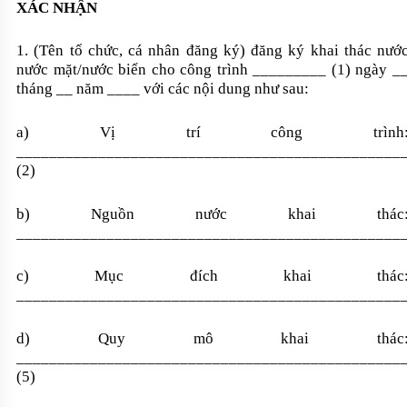
XÁC NHẬN
1. (Tên tổ chức, cá nhân đăng ký) đăng ký khai thác nướ
nước mặt/nước biển cho công trình _________ (1) ngày _
tháng __ năm ____ với các nội dung như sau:
a) Vị trí công trình
_______________________________________________
(2)
b) Nguồn nước khai thác
_______________________________________________
c) Mục đích khai thác
_______________________________________________
d) Quy mô khai thác
_______________________________________________
(5)