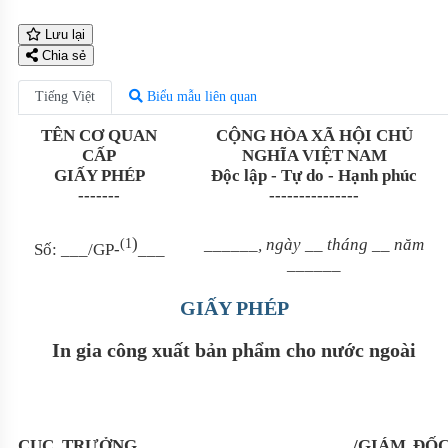
Lưu lại
Chia sẻ
Tiếng Việt
Biểu mẫu liên quan
TÊN CƠ QUAN
CỘNG HÒA XÃ HỘI CHỦ
CẤP
NGHĨA VIỆT NAM
GIẤY PHÉP
Độc lập - Tự do - Hạnh phúc
-------
---------------
)
______
, ngày
__
tháng
__
năm
(1
Số:
___
/GP-
___
______
GIẤY PHÉP
In gia công xuất bản phẩm cho nước ngoài
CỤC TRƯỞNG
________________________
/GIÁM ĐỐ