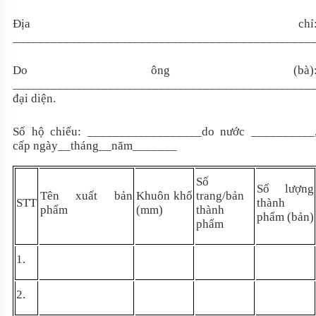
Địa chỉ
_______________________________________________
Do ông (bà
)
_______________________________________________
đại diện.
Số hộ chiếu:
__________________
do nước
__________
cấp ngày
__
tháng
__
năm
_______
Số
Số lượng
Tên xuất bản
Khuôn khổ
trang/bản
STT
thành
phẩm
(mm)
thành
phẩm (bản)
phẩm
1.
2.