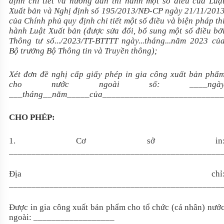
định chi tiết và hướng dẫn thi hành một số điều của Luậ
Xuất bản và Nghị định số 195/2013/NĐ-CP ngày 21/11/201
của Chính phủ quy định chi tiết một số điều và biện pháp th
hành Luật Xuất bản (được sửa đổi, bổ sung một số điều bở
Thông tư số.../2023/TT-BTTTT ngày...tháng...năm 2023 củ
Bộ trưởng Bộ Thông tin và Truyền thông);
Xét đơn đề nghị cấp giấy phép in gia công xuất bản phẩ
cho nước ngoài số:
____
ngà
___
tháng
__
năm
_____
của
___________________________
CHO PHÉP:
1. Cơ sở in
_______________________________________________
Địa chỉ
_______________________________________________
Được in gia công xuất bản phẩm cho tổ chức (cá nhân) nướ
ngoài:
__________________