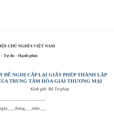
HỘI CHỦ NGHĨA VIỆT NAM
 - Tự do - Hạnh phúc
Y ĐỀ NGHỊ CẤP LẠI GIẤY PHÉP THÀNH LẬP
CỦA TRUNG TÂM HÒA GIẢI THƯƠNG MẠI
Kính gửi: Bộ Tư pháp
_________
_____
_______
p ngày___tháng___năm___