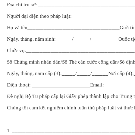
Địa chỉ trụ sở: __________________________________
Người đại diện theo pháp luật:
Họ và tên________________
______________
____Giới tí
Ngày, tháng, năm sinh:______/______/__________Quốc tịc
Chức vụ:_______________________________________
Số Chứng minh nhân dân/Số Thẻ căn cước công dân/Số địn
Ngày, tháng, năm cấp (3):_____/_____/______Nơi cấp (4
Điện thoại:
Email:
__________
________________________
Đề nghị Bộ Tư pháp cấp lại Giấy phép thành lập cho Trun
Chúng tôi cam kết nghiêm chỉnh tuân thủ pháp luật và thực 
1. ____________________________________________