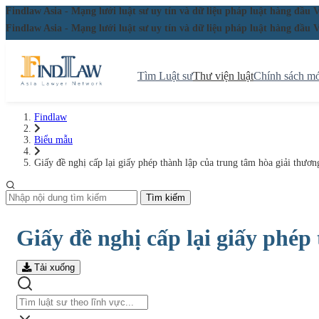
Findlaw Asia - Mạng lưới luật sư uy tín và dữ liệu pháp luật hàng đ
Findlaw Asia - Mạng lưới luật sư uy tín và dữ liệu pháp luật hàng đ
Tìm Luật sư
Thư viện luật
Chính sách mớ
Findlaw
Biểu mẫu
Giấy đề nghị cấp lại giấy phép thành lập của trung tâm hòa giải thươ
Tìm kiếm
Giấy đề nghị cấp lại giấy phép
Tải xuống