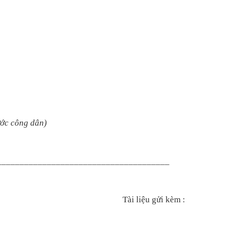
ước công dân)
_______________________________________
____
Tài liệu gửi kèm :