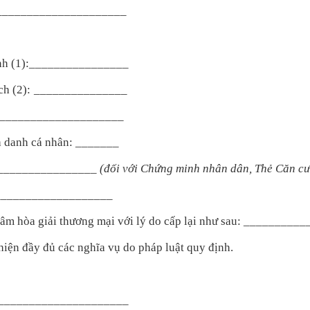
______________________
nh (1):____
____________
h (2):
_______________
_____________________
h danh cá nhân: _______
):________________
(đối với Chứng minh nhân dân, Thẻ Căn c
___________________
g tâm hòa giải thương mại với lý do cấp lại như sau: _____
hiện đầy đủ các nghĩa vụ do pháp luật quy định.
______________________