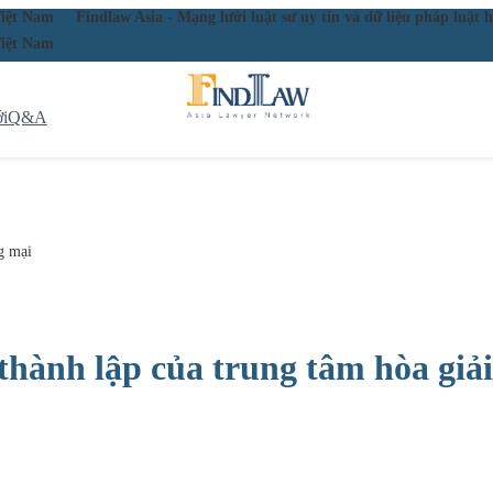
ầu Việt Nam
Findlaw Asia - Mạng lưới luật sư uy tín và dữ liệu pháp lu
ầu Việt Nam
i
Q&A
ng mại
 thành lập của trung tâm hòa giả