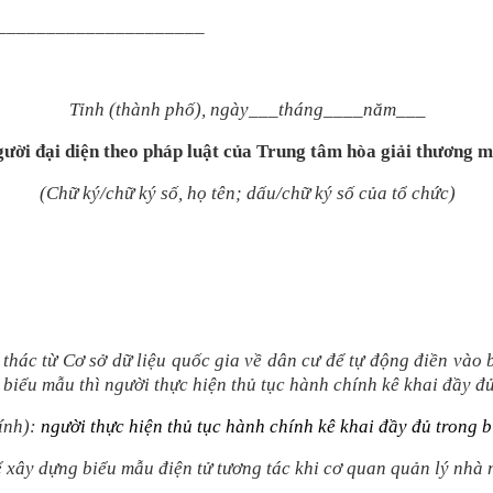
______________________
Tỉnh (thành phố), ngày___tháng____năm___
ười đại diện theo pháp luật của Trung tâm hòa giải thương m
(Chữ ký/chữ ký số, họ tên; dấu/chữ ký số của tổ chức)
 thác từ Cơ sở dữ liệu quốc gia về dân cư để tự động điền vào
 biểu mẫu thì người thực hiện thủ tục hành chính kê khai đầy đủ
hính):
người thực hiện thủ tục hành chính kê khai đầy đủ trong 
ể xây dựng biểu mẫu điện tử tương tác khi cơ quan quản lý nhà 