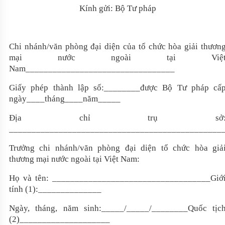
Kính gửi: Bộ Tư pháp
Chi nhánh/văn phòng đại diện của tổ chức hòa giải thươn
mại nước ngoài tại Việ
Nam_________________________________
Giấy phép thành lập số:____
_
___được Bộ Tư pháp cấ
ngày____tháng____năm_____
Địa chỉ trụ sở
_______________________________________________
Trưởng chi nhánh/văn phòng đại diện tổ chức hòa giả
thương mại nước ngoài tại Việt Nam:
Họ và tên: __________________
__________
_______Giớ
tính (1):______________
Ngày, tháng, năm sinh
:_____/_____/________
Quốc tịc
(2)____________________