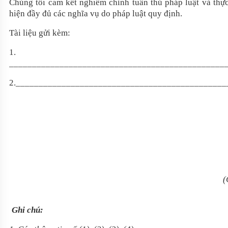
Chúng tôi cam kết nghiêm chỉnh tuân thủ pháp luật và thự
hiện đầy đủ các nghĩa vụ do pháp luật quy định.
Tài liệu gửi kèm:
1.
_______________________________________________
2.______________________________________________
(
Ghi chú: