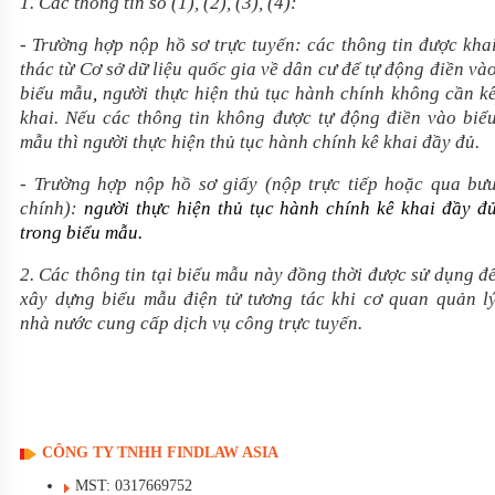
1. Các thông tin số (1), (2), (3), (4):
- Trường hợp nộp hồ sơ trực tuyến: các thông tin được kha
thác từ Cơ sở dữ liệu quốc gia về dân cư để tự động điền và
biểu mẫu
,
người thực hiện thủ tục hành chính không cần k
khai. Nếu các thông tin không được tự động điền vào biể
mẫu thì người thực hiện thủ tục hành chính kê khai đầy đủ.
- Trường hợp nộp hồ sơ giấy (nộp trực tiếp hoặc qua bư
chính):
người thực hiện thủ tục hành chính kê khai đầy đ
trong biểu mẫu.
2. Các thông tin tại biểu mẫu này đồng thời được sử dụng đ
xây dựng biểu mẫu điện tử tương tác khi cơ quan quản l
nhà nước cung cấp dịch vụ công trực tuyến.
CÔNG TY TNHH FINDLAW ASIA
MST: 0317669752