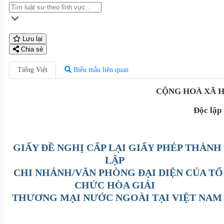
Lưu lại
Chia sẻ
Tiếng Việt
Biểu mẫu liên quan
CỘNG HOÀ XÃ H
Độc lập
GIẤY ĐỀ NGHỊ CẤP LẠI GIẤY PHÉP THÀNH
LẬP
CHI NHÁNH/VĂN PHÒNG ĐẠI DIỆN CỦA TỔ
CHỨC HÒA GIẢI
THƯƠNG MẠI NƯỚC NGOÀI TẠI VIỆT NAM