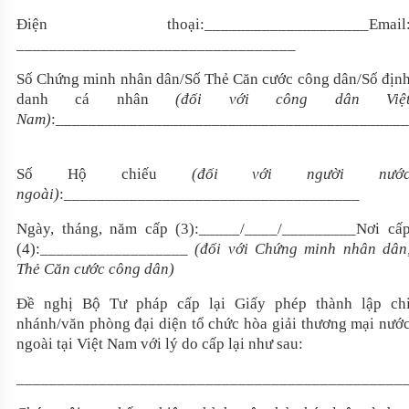
Điện thoại:____________________Email
__________________________________
Số Chứng minh nhân dân/Số Thẻ Căn cước công dân
/
Số địn
danh cá nhân
(đối với công dân Việ
Nam)
:__________________________________________
Số Hộ chiếu
(đối với người nướ
ngoài)
:____________________________________
Ngày, tháng, năm cấp (3):_____/____/_________Nơi cấ
(4):__________________
(đối với Chứng minh nhân dân
Thẻ Căn cước công dân)
Đề nghị Bộ Tư pháp cấp lại Giấy phép thành lập ch
nhánh/văn phòng đại diện tổ chức hòa giải thương mại nướ
ngoài tại Việt Nam với
lý do cấp lại
như sau:
_______________________________________________