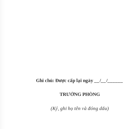
Ghi chú: Được cấp lại ngày
__
/
__
/
______
TRƯỞNG PHÒNG
(Ký, ghi họ tên và đóng dấu)