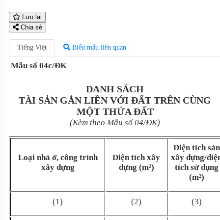
Lưu lại
Chia sẻ
Tiếng Việt
Biểu mẫu liên quan
Mẫu số 04c/ĐK
DANH SÁCH
TÀI SẢN GẮN LIỀN VỚI ĐẤT TRÊN CÙNG
MỘT THỬA ĐẤT
(Kèm theo Mẫu s
ố
04/ĐK)
Diện tích sàn
Loại nhà
ở
, công t
rì
nh
Diện tích xây
xây dựng/diệ
xây dựng
dựng (m²)
tích sử dụng
(m²)
(1)
(2)
(3)