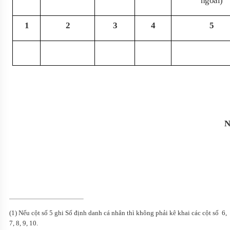
ngoài)
1
2
3
4
5
N
(1) Nếu cột số 5 ghi Số định danh cá nhân thì không phải kê khai các cột số 6,
7, 8, 9, 10.