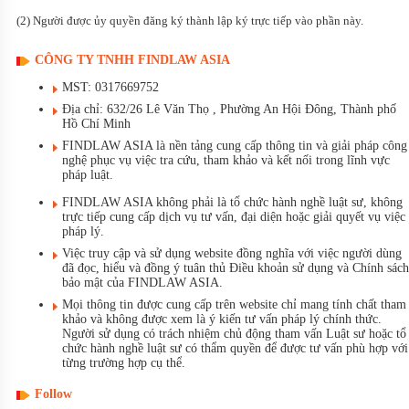
(2) Người được ủy quyền đăng ký thành lập ký trực tiếp vào phần này.
CÔNG TY TNHH FINDLAW ASIA
MST: 0317669752
Địa chỉ: 632/26 Lê Văn Thọ , Phường An Hội Đông, Thành phố
Hồ Chí Minh
FINDLAW ASIA là nền tảng cung cấp thông tin và giải pháp công
nghệ phục vụ việc tra cứu, tham khảo và kết nối trong lĩnh vực
pháp luật.
FINDLAW ASIA không phải là tổ chức hành nghề luật sư, không
trực tiếp cung cấp dịch vụ tư vấn, đại diện hoặc giải quyết vụ việc
pháp lý.
Việc truy cập và sử dụng website đồng nghĩa với việc người dùng
đã đọc, hiểu và đồng ý tuân thủ Điều khoản sử dụng và Chính sách
bảo mật của FINDLAW ASIA.
Mọi thông tin được cung cấp trên website chỉ mang tính chất tham
khảo và không được xem là ý kiến tư vấn pháp lý chính thức.
Người sử dụng có trách nhiệm chủ động tham vấn Luật sư hoặc tổ
chức hành nghề luật sư có thẩm quyền để được tư vấn phù hợp với
từng trường hợp cụ thể.
Follow