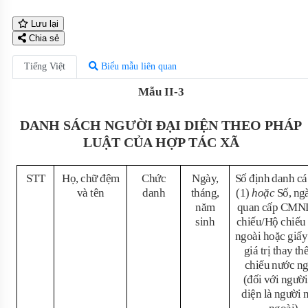
Lưu lại
Chia sẻ
Tiếng Việt
Biểu mẫu liên quan
Mẫu II-3
DANH SÁCH NGƯỜI ĐẠI DIỆN THEO PHÁP
LUẬT CỦA HỢP TÁC XÃ
STT
Họ, chữ đệm
Chức
Ngày,
Số định danh cá
và tên
danh
tháng,
(1)
hoặc
Số, ngà
năm
quan cấp CMN
sinh
chiếu/Hộ chiếu
ngoài hoặc giấy
giá trị thay th
chiếu nước ng
(đối với người
diện là người 