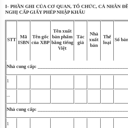
I- PHẦN GHI CỦA CƠ QUAN, TỔ CHỨC, CÁ NHÂN Đ
NGHỊ CẤP GIẤY PHÉP NHẬP KHẨU
Tên xuất
Nhà
Mã
Tên gốc
bản phẩm
Tác
Thể
STT
xuất
Số bả
ISBN
của XBP
bằng tiếng
giả
loại
bản
Việt
N
hà cung cấp:
___________________________________
1
...
Nhà cung cấp:
___________________________________
1