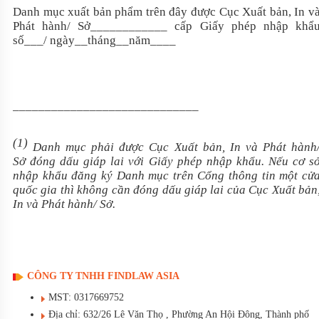
Danh mục xuất bản phẩm trên đây được Cục Xuất bản, In v
Phát hành/ Sở
____________
cấp Giấy phép nhập khẩ
số
___
/ ngày
__
tháng
__
năm
____
_____________________________
(1)
Danh mục phải được Cục Xuất bản, In và Phát hành
Sở
đóng dấu giáp lai với Giấy
phép
nhập khẩu. Nếu cơ s
nhập khẩu đăng ký Danh mục trên Cổng thông tin một cử
quốc gia thì không c
ầ
n đóng d
ấ
u giáp lai của Cục Xuất bản
In và Phát hành
/ Sở.
CÔNG TY TNHH FINDLAW ASIA
MST: 0317669752
Địa chỉ: 632/26 Lê Văn Thọ , Phường An Hội Đông, Thành phố