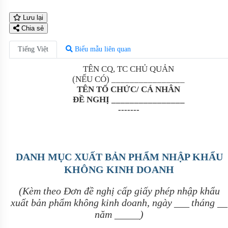
Lưu lại
Chia sẻ
Tiếng Việt
Biểu mẫu liên quan
TÊN C
Q, TC
CHỦ QUẢN
(NẾU CÓ
)
________________
TÊN
TỔ CHỨC/ CÁ NHÂN
ĐỀ NGHỊ
________________
-------
DANH MỤC XUẤT BẢN PHẨM NHẬP KHẨU
KHÔNG KINH DOANH
(Kèm theo Đơn đề nghị cấp giấy phép nhập khẩu
xuất bản phẩm không kinh doanh, ngày
___
tháng
__
năm
_____
)