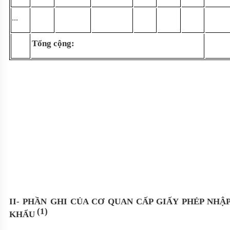
...
T
ổ
ng cộng:
II- PHẦN GHI CỦA CƠ QUAN CẤP GIẤY PHÉP NHẬ
(1)
KHẨU