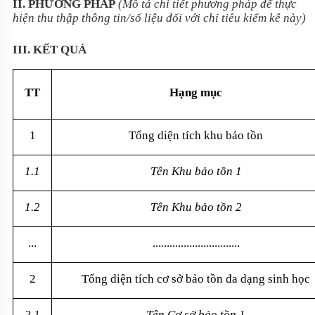
II. PHƯƠNG PHÁP
(Mô tả chi tiết phương pháp để thực
hiện thu thập thông tin/số liệu đối với chỉ tiêu kiểm kê này)
III. KẾT QUẢ
TT
Hạng mục
1
Tổng diện tích khu bảo tồn
1.1
Tên Khu bảo tồn 1
1.2
Tên Khu bảo tồn 2
...
...............................
2
Tổng diện tích cơ sở bảo tồn đa dạng sinh học
2.1
Tên Cơ sở bảo tồn 1