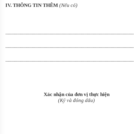
IV. THÔNG TIN THÊM
(Nếu có)
...........................................................................................................
...........................................................................................................
...........................................................................................................
Xác nhận của đơn vị thực hiện
(Ký và đóng dấu)