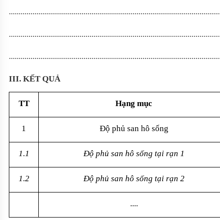
...........................................................................................................
...........................................................................................................
...........................................................................................................
III. KẾT QUẢ
TT
Hạng mục
1
Độ phủ san hô sống
1.1
Độ phủ san hô sống tại rạn 1
1.2
Độ phủ san hô sống tại rạn 2
....