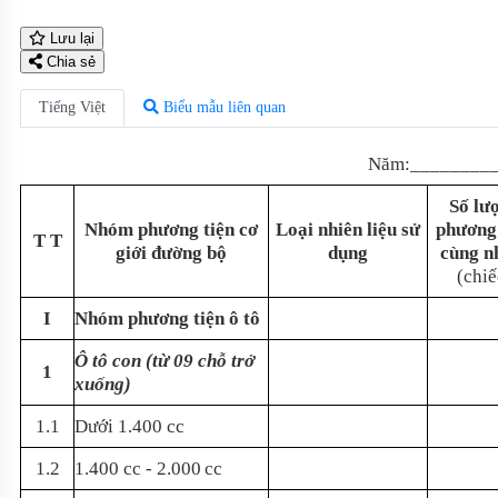
Lưu lại
Chia sẻ
Tiếng Việt
Biểu mẫu liên quan
Năm:________
Số lư
Nhóm phương tiện cơ
Loại nhiên liệu sử
phương 
T T
giới đường bộ
dụng
cùng 
(chiế
I
Nhóm phương tiện ô tô
Ô tô con (từ 09 chỗ trở
1
xuống)
1.1
Dưới 1.400 cc
1.2
1.400 cc - 2.000
cc