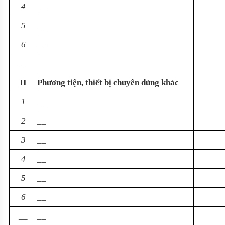
4
__
5
__
6
__
__
II
Phương tiện, thiết bị
chuyên dùng khác
1
__
2
__
3
__
4
__
5
__
6
__
__
__