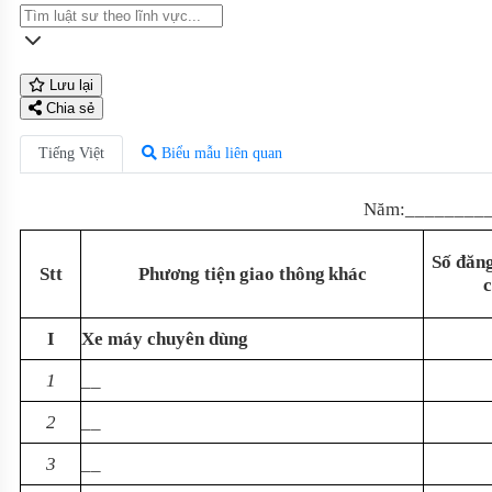
Lưu lại
Chia sẻ
Tiếng Việt
Biểu mẫu liên quan
Năm:________
Số đăng
Stt
Phương tiện giao thông
khác
c
I
Xe máy chuyên dùng
1
__
2
__
3
__