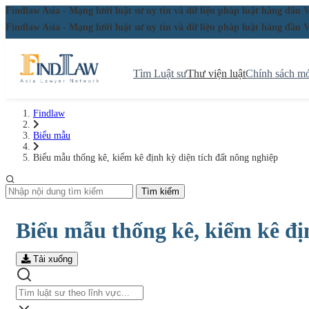
Findlaw Asia - Mạng lưới luật sư uy tín và dữ liệu pháp luật hàng đ
Findlaw Asia - Mạng lưới luật sư uy tín và dữ liệu pháp luật hàng đ
Tìm Luật sư
Thư viện luật
Chính sách mớ
Findlaw
Biểu mẫu
Biểu mẫu thống kê, kiểm kê định kỳ diện tích đất nông nghiệp
Tìm kiếm
Biểu mẫu thống kê, kiểm kê đị
Tải xuống