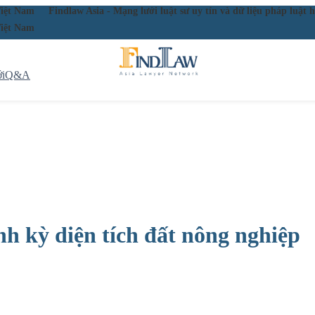
ầu Việt Nam
Findlaw Asia - Mạng lưới luật sư uy tín và dữ liệu pháp lu
ầu Việt Nam
i
Q&A
nh kỳ diện tích đất nông nghiệp