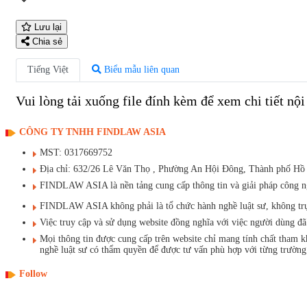
Lưu lại
Chia sẻ
Tiếng Việt
Biểu mẫu liên quan
Vui lòng tải xuống file đính kèm để xem chi tiết nộ
CÔNG TY TNHH FINDLAW ASIA
MST: 0317669752
Địa chỉ: 632/26 Lê Văn Thọ , Phường An Hội Đông, Thành phố Hồ
FINDLAW ASIA là nền tảng cung cấp thông tin và giải pháp công ngh
FINDLAW ASIA không phải là tổ chức hành nghề luật sư, không trực t
Việc truy cập và sử dụng website đồng nghĩa với việc người dùng 
Mọi thông tin được cung cấp trên website chỉ mang tính chất tham 
nghề luật sư có thẩm quyền để được tư vấn phù hợp với từng trường
Follow