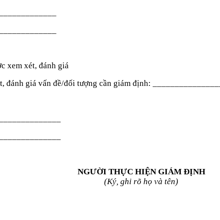
_____________
_____________
ược xem xét, đánh giá
t, đánh giá vấn đề/đối tượng cần giám định:
_______________
______________
______________
NGƯỜI THỰC HIỆN GIÁM ĐỊNH
(Ký, ghi rõ họ và tên)