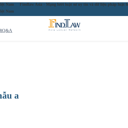
ầu Việt Nam
Findlaw Asia - Mạng lưới luật sư uy tín và dữ liệu pháp lu
ầu Việt Nam
i
Q&A
mẫu a