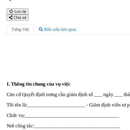
Lưu lại
Chia sẻ
Tiếng Việt
Biểu mẫu liên quan
I. Thông tin chung của vụ việc
Căn cứ Quyết định trưng cầu giám định số
___
ngày
___
th
Tôi tên là:
______________________
- Giám định viên tư p
Chức vụ:
____________________________________
Nơi công tác:
_________________________________