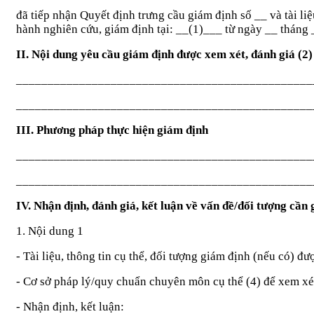
đã tiếp nhận Quyết định trưng cầu giám định số
__
và tài li
hành nghiên cứu, giám định tại:
__
(1)
___
từ ngày
__
tháng
II. Nội dung yêu cầu giám định được xem xét, đánh giá (2)
_______________________________________________
_______________________________________________
III. Ph
ươn
g pháp thực hiện giám định
_______________________________________________
_______________________________________________
IV. Nhận định, đánh giá, kết luận về vấn đề/đối t
ượ
ng cần 
1. Nội dung 1
- Tài liệu, thông tin cụ thể, đối tượng giám định (nếu có) đ
- Cơ sở pháp lý/quy chuẩn chuyên môn cụ thể (4) để xem xé
- Nhận định, kết luận: