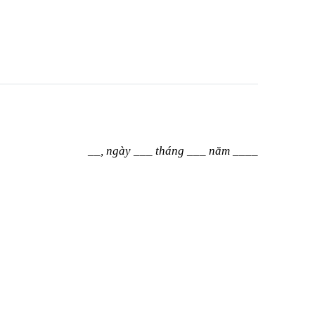
__
, ngày
___
tháng
___
năm
____