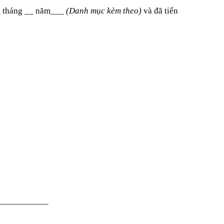
_
tháng
__
năm
___
(Danh mục kèm theo)
và đã tiến
___________