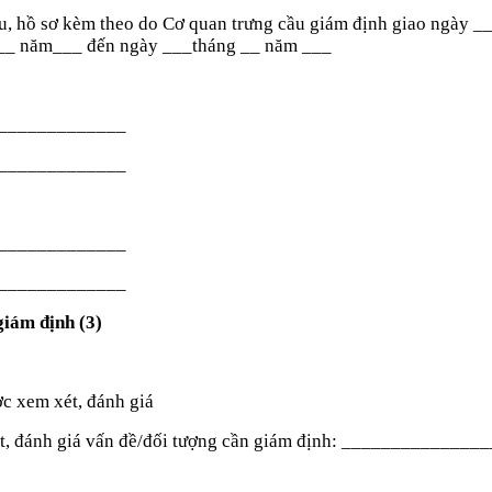
ệu, hồ sơ kèm theo do Cơ quan trưng cầu giám định giao ngày
_
__
năm
___
đến ngày
___
tháng
__
năm
___
_____________
_____________
_____________
_____________
giám định (3)
ược xem xét, đánh giá
t, đánh giá vấn đề/đối tượng cần giám định:
_______________