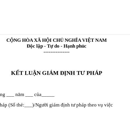
CỘNG HÒA XÃ HỘI CHỦ NGHĨA VIỆT NAM
Độc lập - Tự do - Hạnh phúc
---------------
KẾT LUẬN GIÁM ĐỊNH TƯ PHÁP
áng
___
năm
___
của
_____
háp (Số thẻ:
___
)/Người giám định tư pháp theo vụ việc