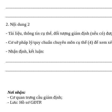
_______________________________________________
_______________________________________________
2. Nội dung 2
- Tài liệu, thông tin cụ thể, đối tượng giám định (nếu có) đ
- Cơ sở pháp lý/quy chuẩn chuyên môn cụ thể (4) để xem xé
- Nhận định, kết luận:
_______________________________________________
_______________________________________________
Nơi nhận:
- Cơ quan trưng cầu giám định;
- Lưu: Hồ sơ GĐTP.
____________________