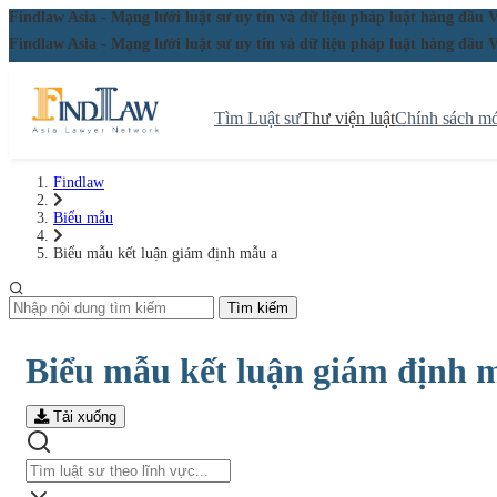
Findlaw Asia - Mạng lưới luật sư uy tín và dữ liệu pháp luật hàng đ
Findlaw Asia - Mạng lưới luật sư uy tín và dữ liệu pháp luật hàng đ
Tìm Luật sư
Thư viện luật
Chính sách mớ
Findlaw
Biểu mẫu
Biểu mẫu kết luận giám định mẫu a
Tìm kiếm
Biểu mẫu kết luận giám định 
Tải xuống