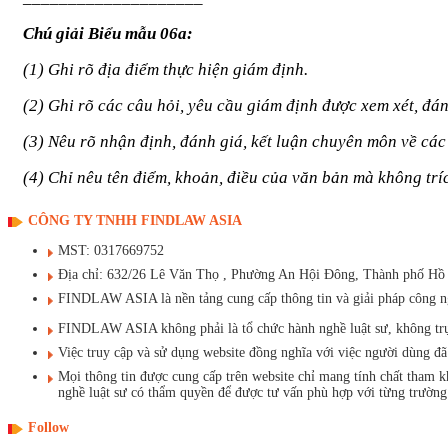
Chú giải Biểu mẫu 06a:
(
1
) Ghi rõ địa điểm thực hiện giám định.
(2) Ghi rõ các câu hỏi, yêu cầu giám định được xem xét, đán
(3) Nêu rõ nhận định, đánh giá, kết luận chuyên môn về các
(4) Chỉ nêu tên điểm, khoản, điều của văn bản mà không tr
CÔNG TY TNHH FINDLAW ASIA
MST: 0317669752
Địa chỉ: 632/26 Lê Văn Thọ , Phường An Hội Đông, Thành phố Hồ
FINDLAW ASIA là nền tảng cung cấp thông tin và giải pháp công ngh
FINDLAW ASIA không phải là tổ chức hành nghề luật sư, không trực t
Việc truy cập và sử dụng website đồng nghĩa với việc người dùng 
Mọi thông tin được cung cấp trên website chỉ mang tính chất tham 
nghề luật sư có thẩm quyền để được tư vấn phù hợp với từng trường
Follow