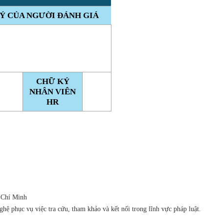
Ý CỦA NGƯỜI ĐÁNH GIÁ
CHỮ KÝ
NHÂN VIÊN
HR
 Chí Minh
ệ phục vụ việc tra cứu, tham khảo và kết nối trong lĩnh vực pháp luật.