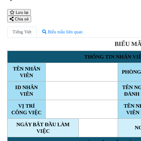
Lưu lại
Chia sẻ
Tiếng Việt
Biểu mẫu liên quan
BIỂU MẪ
THÔNG TIN NHÂN VI
TÊN NHÂN
PHÒNG
VIÊN
ID NHÂN
TÊN N
VIÊN
ĐÁNH 
VỊ TRÍ
TÊN N
CÔNG VIỆC
VIÊN
NGÀY BẮT ĐẦU LÀM
N
VIỆC