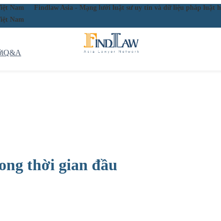
ầu Việt Nam
Findlaw Asia - Mạng lưới luật sư uy tín và dữ liệu pháp lu
ầu Việt Nam
i
Q&A
ong thời gian đầu