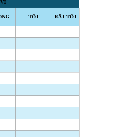
 VI
ÒNG
TỐT
RẤT TỐT