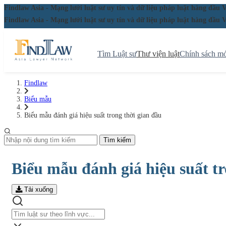
Findlaw Asia - Mạng lưới luật sư uy tín và dữ liệu pháp luật hàng đ
Findlaw Asia - Mạng lưới luật sư uy tín và dữ liệu pháp luật hàng đ
Tìm Luật sư
Thư viện luật
Chính sách mớ
Findlaw
Biểu mẫu
Biểu mẫu đánh giá hiệu suất trong thời gian đầu
Tìm kiếm
Biểu mẫu đánh giá hiệu suất tr
Tải xuống