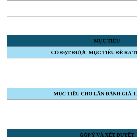
MỤC TIÊU
CÓ ĐẠT ĐƯỢC MỤC TIÊU ĐỀ RA 
MỤC TIÊU CHO LẦN ĐÁNH GIÁ T
GÓP Ý VÀ XÉT DUYỆT