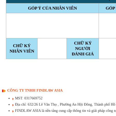
GÓP Ý CỦA NHÂN VIÊN
GÓP 
CHỮ KÝ
CHỮ KÝ
NGƯỜI
NHÂN VIÊN
ĐÁNH GIÁ
CÔNG TY TNHH FINDLAW ASIA
MST: 0317669752
Địa chỉ: 632/26 Lê Văn Thọ , Phường An Hội Đông, Thành phố Hồ
FINDLAW ASIA là nền tảng cung cấp thông tin và giải pháp công ngh