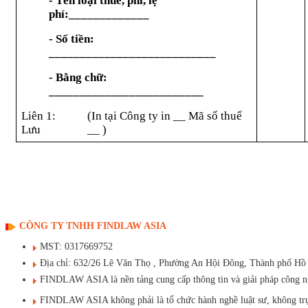
- Tên loại thuế, phí, lệ
phí:_____________
- Số tiền:
___________________________
- Bằng chữ:
_________________________
Liên 1:
(In tại Công ty in __ Mã số thuế
Lưu
__ )
CÔNG TY TNHH FINDLAW ASIA
MST: 0317669752
Địa chỉ: 632/26 Lê Văn Thọ , Phường An Hội Đông, Thành phố Hồ
FINDLAW ASIA là nền tảng cung cấp thông tin và giải pháp công ngh
FINDLAW ASIA không phải là tổ chức hành nghề luật sư, không trực t