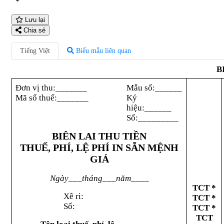
Lưu lại
Chia sẻ
Tiếng Việt
Biểu mẫu liên quan
B
Đơn vị thu:_______
Mẫu số:______
Mã số thuế:_______
Ký
hiệu:______
Số:_________
BIÊN LAI THU TIỀN
THUẾ, PHÍ, LỆ PHÍ IN SẴN MỆNH
GIÁ
Ngày___tháng___năm____
TCT *
Xê ri:
TCT *
Số:
TCT *
TCT