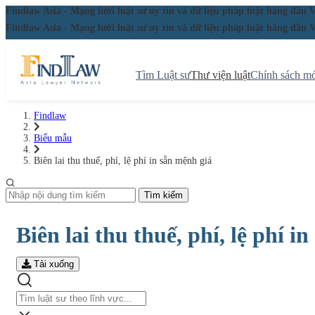
Findlaw Asia - Mạng lưới luật sư uy tín và dữ liệu pháp luật hàng đ
Findlaw Asia - Mạng lưới luật sư uy tín và dữ liệu pháp luật hàng đ
Tìm Luật sư
Thư viện luật
Chính sách mớ
Findlaw
Biểu mẫu
Biên lai thu thuế, phí, lệ phí in sẵn mệnh giá
Tìm kiếm
Biên lai thu thuế, phí, lệ phí i
Tải xuống