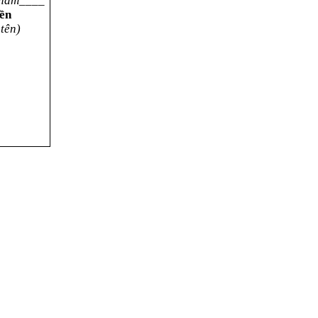
năm____
iền
 tên)