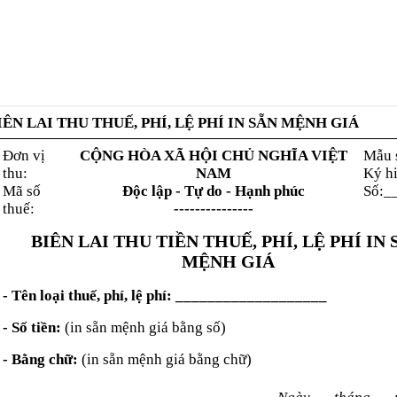
IÊN LAI THU THUẾ, PHÍ, LỆ PHÍ IN SẴN MỆNH GIÁ
Đơn vị
CỘNG HÒA XÃ HỘI CHỦ NGHĨA VIỆT
Mẫu 
thu:
NAM
Ký h
Mã số
Độc lập - Tự do - Hạnh phúc
Số:_
thuế:
---------------
BIÊN LAI THU TIỀN THUẾ, PHÍ, LỆ PHÍ IN 
MỆNH GIÁ
- Tên loại thuế, phí, lệ phí: ___________________
-
Số tiền:
(in sẵn mệnh giá bằng số)
-
Bằng chữ:
(in sẵn mệnh giá bằng chữ)