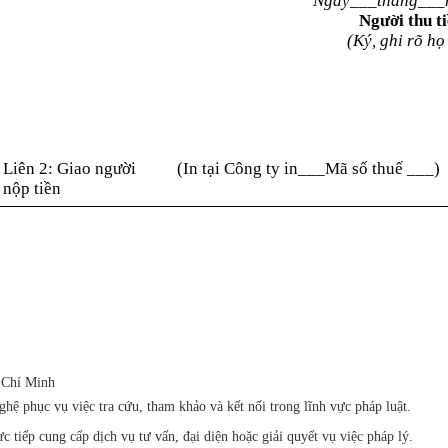
Ngày___tháng___
Người thu t
(Ký, ghi rõ họ
Liên 2: Giao người
(In tại Công ty in___Mã số thuế ___)
nộp tiền
 Chí Minh
ệ phục vụ việc tra cứu, tham khảo và kết nối trong lĩnh vực pháp luật.
iếp cung cấp dịch vụ tư vấn, đại diện hoặc giải quyết vụ việc pháp lý.