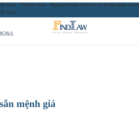
ầu Việt Nam
Findlaw Asia - Mạng lưới luật sư uy tín và dữ liệu pháp lu
ầu Việt Nam
i
Q&A
n sẵn mệnh giá