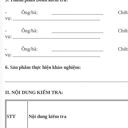
- Ông/bà:
____________________ Chứ
vụ: __________________________________
- Ông/bà: ____________________
Chứ
vụ: __________________________________
- Ông/bà: ____________________
Chứ
vụ: __________________________________
6. Sản phẩm thực hiện khảo nghiệm:
_______________________________________________
II. NỘI DUNG KIỂM TRA:
STT
Nội dung kiểm tra