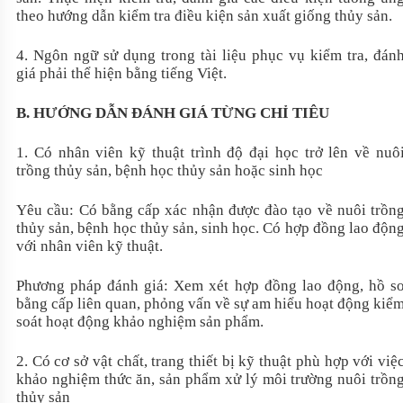
theo hướng dẫn kiểm tra điều kiện sản xuất giống thủy sản.
4. Ngôn ngữ sử dụng trong tài liệu phục vụ kiểm tra, đán
giá phải thể hiện bằng tiếng Việt.
B. HƯỚNG DẪN ĐÁNH GIÁ TỪNG CHỈ TIÊU
1. Có nhân viên kỹ thuật trình độ đại học trở lên về nuô
trồng thủy sản, bệnh học thủy sản hoặc sinh học
Yêu cầu: Có bằng cấp xác nhận đ
ư
ợc đào tạo về nuôi trồn
thủy sản, bệnh học thủy sản, sinh học. Có hợp đồng lao độn
với nhân viên kỹ thuật.
Ph
ư
ơng pháp đánh giá: Xem xét hợp đồng lao động, hồ s
bằng cấp liên quan, phỏng vấn về sự am hiểu hoạt động kiể
soát hoạt động khảo nghiệm sản phẩm.
2. Có cơ sở vật chất, trang thiết bị kỹ thuật phù hợp với việ
khảo nghiệm thức ăn, sản phẩm xử lý môi trường nuôi trồn
thủy sản