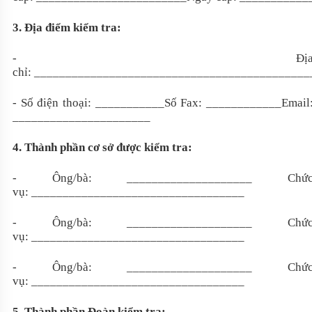
3. Địa điểm kiểm tra:
-
Đị
chỉ: ___________________________________________
-
Số điện thoại: ___________Số Fax: ____________Email
______________________
4. Thành phần cơ sở được kiểm tra:
- Ông/bà:
____________________ Chứ
vụ: __________________________________
- Ông/bà: ____________________
Chứ
vụ: __________________________________
- Ông/bà: ____________________
Chứ
vụ: __________________________________
5. Thành phần Đoàn kiểm tra: