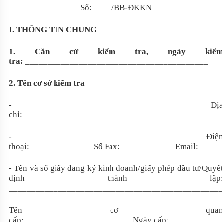
Số: ____/BB-ĐKKN
I. THÔNG TIN CHUNG
1. Căn cứ kiểm tra, ngày kiể
tra:
_________________________________________
2. Tên cơ sở kiểm tra
- Đị
chỉ: ___________________________________________
- Điệ
thoại: ______________Số Fax: ____________Email: ___
-
Tên và s
ố giấy đăng ký kinh doanh/giấy phép đầu tư/Quyế
định thành lập
_______________________________________________
Tên cơ qua
cấp: ________________________Ngày cấp: __________