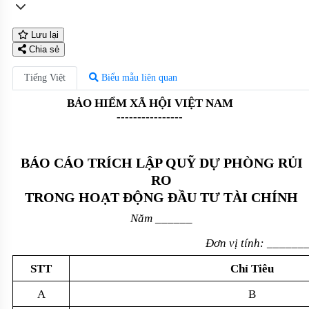
Lưu lại
Chia sẻ
Tiếng Việt
Biểu mẫu liên quan
BẢO HIỂM XÃ HỘI VIỆT NAM
----------------
BÁO CÁO TRÍCH LẬP QUỸ DỰ PHÒNG RỦI
RO
TRONG HOẠT ĐỘNG ĐẦU TƯ TÀI CHÍNH
Năm
______
Đơn vị tính:
______
STT
Chỉ Tiêu
A
B