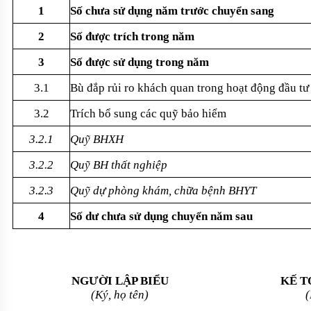
1
Số chưa sử dụng năm trước chuyển sang
2
Số được trích trong năm
3
Số được sử dụng trong năm
3.1
Bù đắp rủi ro khách quan trong hoạt động đầu tư
3.2
Trích bổ sung các quỹ bảo hiểm
3.2.1
Quỹ
BHXH
3.2.2
Quỹ BH thất nghiệp
3.2.3
Quỹ dự phòng khám, chữa bệnh BHYT
4
Số dư chưa sử dụng chuyển năm sau
NGƯỜI LẬP
BIỂU
KẾ 
(Ký, họ tên)
(