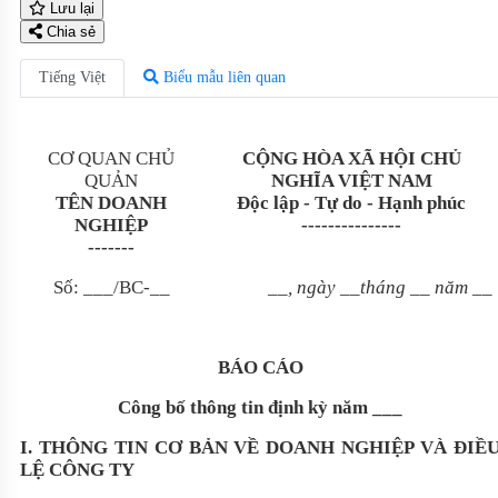
Lưu lại
Chia sẻ
Tiếng Việt
Biểu mẫu liên quan
CƠ QUAN CHỦ
CỘNG HÒA XÃ HỘI CHỦ
QUẢN
NGHĨA VIỆT NAM
TÊN DOANH
Độc lập - Tự do - Hạnh phúc
NGHIỆP
---------------
-------
Số:
___
/BC-
__
__
, ngày
__
tháng
__
năm
__
BÁO CÁO
Công bố thông tin định kỳ năm
___
I. THÔNG TIN CƠ BẢN VỀ DOANH NGHIỆP VÀ ĐIỀ
LỆ CÔNG TY