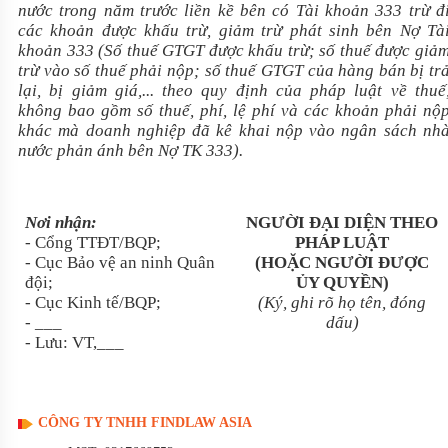
nước trong năm trước liền kề bên có Tài khoản 333 trừ đ
các khoản được khấu trừ, giảm trừ phát sinh bên Nợ Tà
khoản 333 (Số thuế GTGT được khấu trừ; số thuế được giả
trừ vào số thuế phải nộp; số thuế GTGT của hàng bán bị tr
lại, bị giảm giá,... theo quy định của pháp luật về thuế
không bao gồm số thuế, phí, lệ phí và các khoản phải nộ
khác mà doanh nghiệp đã kê khai nộp vào ngân sách nh
nước phản ánh bên Nợ TK 333).
Nơi nhận:
NGƯỜI ĐẠI DIỆN THEO
- Cổng TTĐT/BQP;
PHÁP LUẬT
- Cục Bảo vệ an ninh Quân
(HOẶC NGƯỜI ĐƯỢC
đội;
ỦY QUYỀN)
- Cục Kinh tế/BQP;
(Ký, ghi rõ họ tên, đóng
-
___
dấu)
- Lưu: VT,
___
CÔNG TY TNHH FINDLAW ASIA