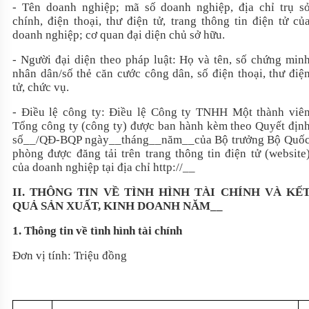
- Tên doanh nghiệp; mã số doanh nghiệp, địa chỉ trụ s
chính, điện thoại, thư điện tử, trang thông tin điện tử củ
doanh nghiệp; cơ quan đại diện chủ sở hữu.
- Người đại diện theo pháp luật: Họ và tên, số chứng min
nhân dân/số thẻ căn cước công dân, số điện thoại, thư điệ
tử, chức vụ.
- Điều lệ công ty: Điều lệ Công ty TNHH Một thành viê
Tổng công ty (công ty) được ban hành kèm theo Quyết địn
số
__
/QĐ-BQP ngày
__
tháng
__
năm
__
của Bộ trưởng Bộ Quố
phòng được đăng tải trên trang thông tin điện tử (website
của doanh nghiệp tại địa chỉ http://
__
II. THÔNG TIN VỀ TÌNH HÌNH TÀI CHÍNH VÀ KẾ
QUẢ SẢN XUẤT, KINH DOANH NĂM
__
1. Thông tin về tình hình tài chính
Đơn vị tính: Triệu đồng