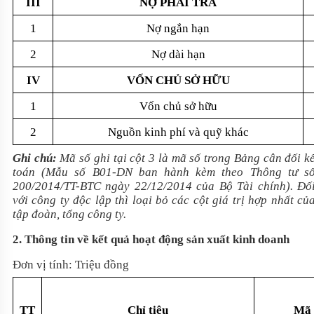
III
NỢ PHẢI TRẢ
1
Nợ ngắn hạn
2
Nợ dài hạn
IV
VỐN CHỦ SỞ HỮU
1
Vốn chủ sở hữu
2
Nguồn kinh phí và quỹ khác
Ghi chú:
Mã số ghi tại cột 3 là mã số trong Bảng cân đối k
toán (Mẫu số B01-DN ban hành kèm theo Thông tư s
200/2014/TT-BTC
ngày 22/12/2014 của Bộ Tài chính). Đố
với công ty độc lập thì loại bỏ các cột giá trị hợp nhất củ
tập đoàn, tổng công ty.
2. Thông tin về kết quả hoạt động sản xuất kinh doanh
Đơn vị tính: Triệu đồng
TT
Chỉ tiêu
Mã 