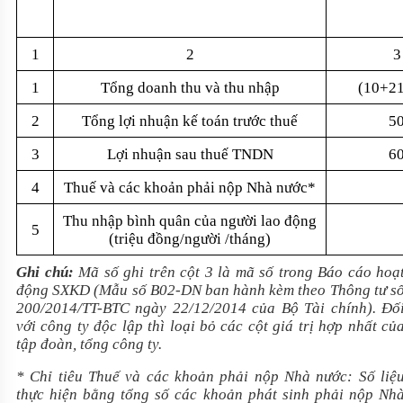
1
2
3
1
Tổng doanh thu và thu nhập
(10+2
2
Tổng lợi nhuận kế toán trước thuế
5
3
Lợi nhuận sau thuế TNDN
6
4
Thuế và các khoản phải nộp Nhà nước*
Thu nhập bình quân của người lao động
5
(triệu đồng/người /tháng)
Ghi chú:
Mã số ghi trên cột 3 là mã số trong Báo cáo hoạ
động SXKD (Mẫu số B02-DN ban hành kèm theo Thông tư s
200/2014/TT-BTC
ngày 22/12/2014 của Bộ Tài chính). Đố
với công ty độc lập thì loại bỏ các cột giá trị hợp nhất củ
tập đoàn, tổng công ty.
* Chỉ tiêu Thuế và các khoản phải nộp Nhà nước: Số liệ
thực hiện bằng tổng số các khoản phát sinh phải nộp Nh