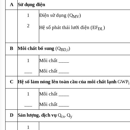
A
Sử dụng điện
1
Điện sử dụng (Q
)
MV
2
Hệ số phát thải lưới điện (EF
)
ĐL
B
Môi chất bổ sung
(Q
)
BD,i
1
Môi chất ____
___
Môi chất ____
C
Hệ số làm nóng lên toàn cầu của môi chất lạnh
GWP
i
1
Môi chất ____
___
Môi chất ____
D
Sản lượng, dịch vụ
Q
, Q
cs
y
1