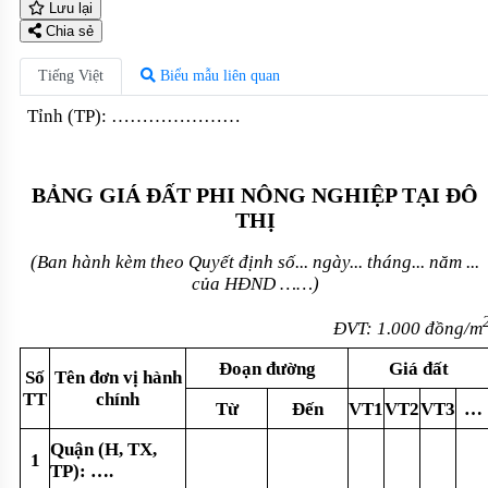
Lưu lại
Chia sẻ
Tiếng Việt
Biểu mẫu liên quan
Tỉnh
(TP)
: …………………
BẢNG GIÁ ĐẤT PHI NÔNG NGHIỆP TẠI ĐÔ
THỊ
(Ban hành kèm theo Quyết định số... ngày... tháng... năm ...
của HĐND
……
)
ĐVT: 1.000 đồng/m
Đoạn đường
Giá đất
S
ố
Tên đơn vị hành
TT
chính
Từ
Đến
VT1
VT2
VT3
…
Qu
ậ
n (H, TX,
1
TP):
….