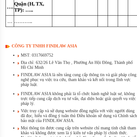
Qu
ậ
n (H, TX,
….
TP):
…..
…
………..
CÔNG TY TNHH FINDLAW ASIA
MST: 0317669752
Địa chỉ: 632/26 Lê Văn Thọ , Phường An Hội Đông, Thành phố
Hồ Chí Minh
FINDLAW ASIA là nền tảng cung cấp thông tin và giải pháp công
nghệ phục vụ việc tra cứu, tham khảo và kết nối trong lĩnh vực
pháp luật.
FINDLAW ASIA không phải là tổ chức hành nghề luật sư, không
trực tiếp cung cấp dịch vụ tư vấn, đại diện hoặc giải quyết vụ việc
pháp lý.
Việc truy cập và sử dụng website đồng nghĩa với việc người dùng
đã đọc, hiểu và đồng ý tuân thủ Điều khoản sử dụng và Chính sách
bảo mật của FINDLAW ASIA.
Mọi thông tin được cung cấp trên website chỉ mang tính chất tham
khảo và không được xem là ý kiến tư vấn pháp lý chính thức.