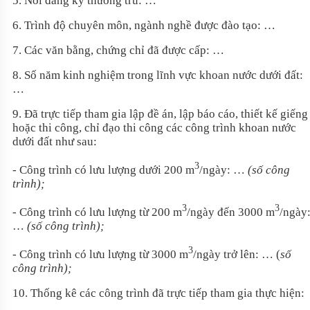
5. Nơi đăng ký thường trú: …
6. Trình độ chuyên môn, ngành nghề được đào tạo: …
7. Các văn bằng, chứng chỉ đã được cấp: …
8. Số năm kinh nghiệm trong lĩnh vực khoan nước dưới đất:
…
9. Đã trực tiếp tham gia lập đề án, lập báo cáo, thiết kế giếng
hoặc thi công, chỉ đạo thi công các công trình khoan nước
dưới đất như sau:
3
- Công trình có lưu lượng dưới 200 m
/ngày: …
(số công
trình);
3
3
- Công trình có lưu lượng từ 200 m
/ngày đến 3000 m
/ngày
…
(số công trình);
3
- Công trình có lưu lượng từ 3000 m
/ngày trở lên: … (
số
công trình);
10. Thống kê các công trình đã trực tiếp tham gia thực hiện: