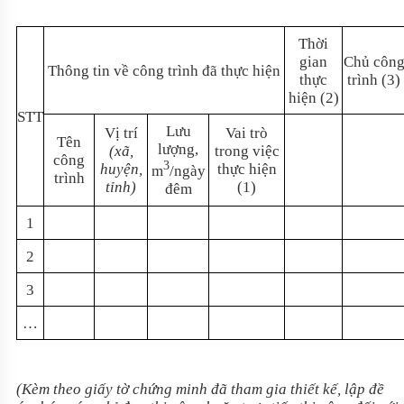
Thời
gian
Chủ côn
Thông tin về công trình đã thực hiện
thực
trình (3)
hiện (2)
STT
Lưu
Vị trí
Vai trò
Tên
lượng,
(xã,
trong việc
công
3
huyện,
thực hiện
m
/ngày
trình
tỉnh)
(1)
đêm
1
2
3
…
(Kèm theo giấy tờ chứng minh đã tham gia thiết kế, lập đề