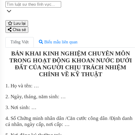
Lưu lại
Chia sẻ
Tiếng Việt
Biểu mẫu liên quan
BẢN KHAI KINH NGHIỆM CHUYÊN MÔN
TRONG HOẠT ĐỘNG KHOAN NƯỚC DƯỚI
ĐẤT CỦA NGƯỜI CHỊU TRÁCH NHIỆM
CHÍNH VỀ KỸ THUẬT
1. Họ và tên: …
2. Ngày, tháng, năm sinh: …
3. Nơi sinh: …
4. Số Chứng minh nhân dân /Căn cước công dân /Định danh
cá nhân, ngày cấp, nơi cấp: …