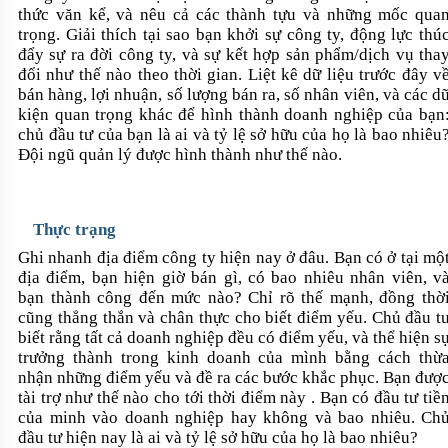
thức văn kể, và nêu cả các thành tựu và những mốc qua
trọng. Giải thích tại sao bạn khởi sự công ty, động lực thú
đẩy sự ra đời công ty, và sự kết hợp sản phẩm/dịch vụ tha
đổi như thế nào theo thời gian. Liệt kê dữ liệu trước đây v
bán hàng, lợi nhuận, số lượng bán ra, số nhân viên, và các d
kiện quan trọng khác để hình thành doanh nghiệp của bạn
chủ đầu tư của bạn là ai và tỷ lệ sở hữu của họ là bao nhiêu
Đội ngũ quản lý được hình thành như thế nào.
Thực trạng
Ghi nhanh địa điểm công ty hiện nay ở đâu. Bạn có ở tại mộ
địa điểm, bạn hiện giờ bán gì, có bao nhiêu nhân viên, v
bạn thành công đến mức nào? Chỉ rõ thế mạnh, đồng thờ
cũng thẳng thắn và chân thực cho biết điểm yếu. Chủ đầu t
biết rằng tất cả doanh nghiệp đều có điểm yếu, và thể hiện s
trưởng thành trong kinh doanh của mình bằng cách thừ
nhận những điểm yếu và đề ra các bước khắc phục. Bạn đượ
tài trợ như thế nào cho tới thời điểm này . Bạn có đầu tư tiề
của minh vào doanh nghiệp hay không và bao nhiêu. Ch
đầu tư hiện nay là ai và tỷ lệ sở hữu của họ là bao
nhiêu?