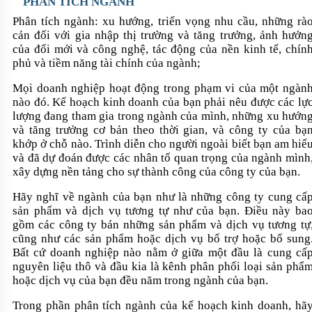
PHÂN TÍCH NGÀNH
Phân tích ngành: xu hướng, triển vọng nhu cầu, những rà
cản đối với gia nhập thị trường và tăng trưởng, ảnh hưởn
của đổi mới và công nghệ, tác động của nền kinh tế, chín
phủ và tiềm năng tài chính của ngành;
Mọi doanh nghiệp hoạt động trong phạm vi của một ngàn
nào đó. Kế hoạch kinh doanh của bạn phải nêu được các lự
lượng đang tham gia trong ngành của mình, những xu hướn
và tăng trưởng cơ bản theo thời gian, và công ty của bạ
khớp ở chỗ nào. Trình diễn cho người ngoài biết bạn am hiể
và đã dự đoán được các nhân tố quan trọng của ngành mình
xây dựng nền tảng cho sự thành công của công ty của bạn.
Hãy nghĩ về ngành của bạn như là những công ty cung cấ
sản phẩm và dịch vụ tương tự như của bạn. Điều này ba
gồm các công ty bán những sản phẩm và dịch vụ tương tự
cũng như các sản phẩm hoặc dịch vụ bổ trợ hoặc bổ sung
Bất cứ doanh nghiệp nào nằm ở giữa một đầu là cung cấ
nguyên liệu thô và đầu kia là kênh phân phối loại sản phẩ
hoặc dịch vụ của bạn đều năm trong ngành của bạn.
Trong phần phân tích ngành của kế hoạch kinh doanh, hã