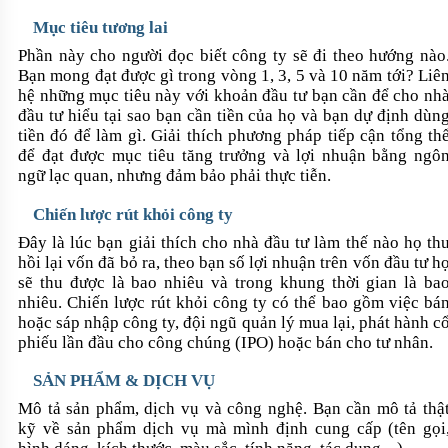
Mục tiêu tương lai
Phần này cho người đọc biết công ty sẽ đi theo hướng nào
Bạn mong đạt được gì trong vòng 1, 3, 5 và 10 năm tới? Liê
hệ những mục tiêu này với khoản đầu tư bạn cần để cho nh
đầu tư hiểu tại sao bạn cần tiền của họ và bạn dự định dùn
tiền đó để làm gì. Giải thích phương pháp tiếp cận tổng th
để đạt được mục tiêu tăng trưởng và lợi nhuận bằng ngô
ngữ lạc quan, nhưng đảm bảo phải thực tiễn.
Chiến lược rút khỏi công ty
Đây là lúc bạn giải thích cho nhà đầu tư làm thế nào họ th
hồi lại vốn đã bỏ ra, theo bạn số lợi nhuận trên vốn đầu tư h
sẽ thu được là bao nhiêu và trong khung thời gian là ba
nhiêu. Chiến lược rút khỏi công ty có thể bao gồm việc bá
hoặc sáp nhập công ty, đội ngũ quản lý mua lại, phát hành c
phiếu lần đầu cho công chúng (IPO) hoặc bán cho tư nhân.
SẢN PHẨM & DỊCH VỤ
Mô tả sản phẩm, dịch vụ và công nghệ. Bạn cần mô tả thậ
kỹ về sản phẩm dịch vụ mà mình định cung cấp (tên gọi