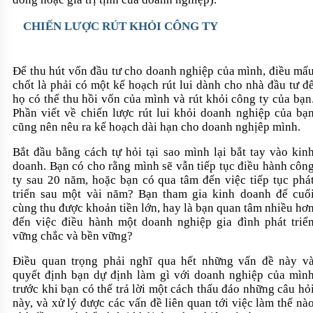
CHIẾN LƯỢC RÚT KHỎI CÔNG TY
Để thu hút vốn đầu tư cho doanh nghiệp của mình, điều mấ
chốt là phải có một kế hoạch rút lui dành cho nhà đầu tư đ
họ có thể thu hồi vốn của mình và rút khỏi công ty của bạn
Phần viết về chiến lược rút lui khỏi doanh nghiệp của bạ
cũng nên nêu ra kế hoạch dài hạn cho doanh nghịêp mình.
Bắt đầu bằng cách tự hỏi tại sao mình lại bắt tay vào kin
doanh. Bạn có cho rằng mình sẽ vẫn tiếp tục điều hành côn
ty sau 20 năm, hoặc bạn có qua tâm đến việc tiếp tục phá
triển sau một vài năm? Bạn tham gia kinh doanh để cuố
cùng thu được khoản tiền lớn, hay là bạn quan tâm nhiều hơ
đến việc điều hành một doanh nghiệp gia đình phát triể
vững chắc và bền vững?
Điều quan trọng phải nghĩ qua hết những vấn đề này v
quyết định bạn dự định làm gì với doanh nghiệp của mìn
trước khi bạn có thể trả lời một cách thấu đáo những câu hỏ
này, và xử lý được các vấn đề liên quan tới việc làm thế nà