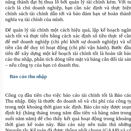
năng thành đạt bị thua lỗ bởi quản lý tài chính kém. Với t
cách là chủ doanh nghiệp, bạn cần xác định và thực hiệ
chính sách tài chính dẫn tới và bảo đảm bạn sẽ hoàn thàn
nghĩa vụ tài chính của mình.
Để quản lý tài chính một cách hiệu quả, lập kế hoạch ngâ
sách tốt và thực tiễn bằng cách xác định số tiền thực tế cầ
để mở doanh nghiệp (chi phí khởi sự doanh nghiệp) và s
tiền cần để duy trì hoạt động (chi phí vận hành). Bước đầ
tiên để xây dựng một kế hoạch tài chính tốt là hoàn tất bá
cáo thu nhập, phân tích dòng tiền mặt và bảng cân đối tài sả
– nếu công ty của bạn có doanh thu.
Báo cáo thu nhập
Công cụ đầu tiên cho việc báo cáo tài chính tốt là Báo cá
Thu nhập. Đây là thước đo doanh số và chi phí của công t
trong một khoảng thời gian xác định. Báo cáo này được soạ
định kỳ (hàng tháng trong năm đầu tiên và hàng năm tron
suốt năm năm) để cho thấy kết quả hoạt động trong khoản
thời gian kế toán này. Báo cáo này nên tuân thủ nhữn
Nguyên tắc Kế toán đã được thống nhất chung (GAAP) và c