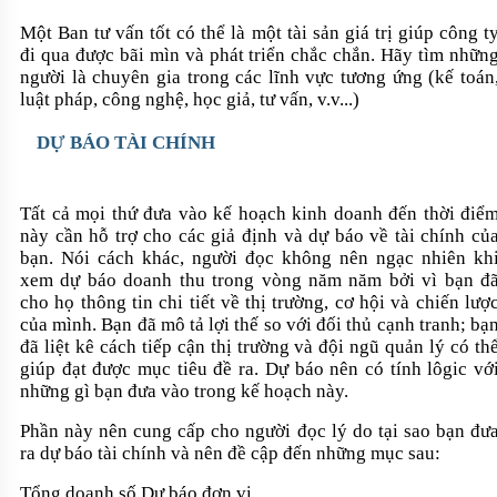
Một Ban tư vấn tốt có thể là một tài sản giá trị giúp công t
đi qua được bãi mìn và phát triển chắc chắn. Hãy tìm nhữn
người là chuyên gia trong các lĩnh vực tương ứng (kế toán
luật pháp, công nghệ, học giả, tư vấn, v.v...)
DỰ BÁO TÀI CHÍNH
Tất cả mọi thứ đưa vào kế hoạch kinh doanh đến thời điể
này cần hỗ trợ cho các giả định và dự báo về tài chính củ
bạn. Nói cách khác, người đọc không nên ngạc nhiên kh
xem dự báo doanh thu trong vòng năm năm bởi vì bạn đ
cho họ thông tin chi tiết về thị trường, cơ hội và chiến lượ
của mình. Bạn đã mô tả lợi thế so với đối thủ cạnh tranh; bạ
đã liệt kê cách tiếp cận thị trường và đội ngũ quản lý có th
giúp đạt được mục tiêu đề ra. Dự báo nên có tính lôgic vớ
những gì bạn đưa vào trong kế hoạch này.
Phần này nên cung cấp cho người đọc lý do tại sao bạn đư
ra dự báo tài chính và nên đề cập đến những mục sau:
Tổng doanh số Dự báo đơn vị