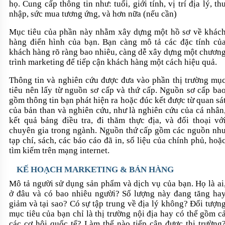
họ. Cung cấp thông tin như: tuổi, giới tính, vị trí địa lý, th
nhập, sức mua tương ứng, và hơn nữa (nếu cần)
Mục tiêu của phần này nhằm xây dựng một hồ sơ về khác
hàng điển hình của bạn. Bạn càng mô tả các đặc tính củ
khách hàng rõ ràng bao nhiêu, càng dễ xây dựng một chươn
trình marketing để tiếp cận khách hàng một cách hiệu quả.
Thông tin và nghiên cứu được đưa vào phần thị trường mụ
tiêu nên lấy từ nguồn sơ cấp và thứ cấp. Nguồn sơ cấp ba
gồm thông tin bạn phát hiện ra hoặc đúc kết được từ quan sá
của bản than và nghiên cứu, như là nghiên cứu của cá nhân
kết quả bảng điều tra, đi thăm thực địa, và đối thoại vớ
chuyên gia trong ngành. Nguồn thứ cấp gồm các nguồn nh
tạp chí, sách, các báo cáo đã in, số liệu của chính phủ, hoặ
tìm kiếm trên mạng internet.
KẾ HOẠCH MARKETING & BÁN HÀNG
Mô tả người sử dụng sản phẩm và dịch vụ của bạn. Họ là ai
ở đâu và có bao nhiêu người? Số lượng này đang tăng ha
giảm và tại sao? Có sự tập trung về địa lý không? Đối tượn
mục tiêu của bạn chỉ là thị trường nội địa hay có thể gồm c
các cơ hội quốc tế? Làm thế nào tiếp cận được thị trường