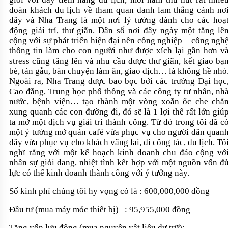
đoàn khách du lịch về tham quan danh lam thắng cảnh nơ
đây và Nha Trang là một nơi lý tưởng dành cho các hoạ
động giải trí, thư giãn. Dân số nơi đây ngày một tăng lê
cộng với sự phát triển hiện đại nền công nghiệp – công ngh
thông tin làm cho con người như được xích lại gần hơn v
stress cũng tăng lên và nhu cầu được thư giãn, kết giao bạ
bè, tán gẫu, bàn chuyện làm ăn, giao dịch… là không hề
nhỏ
Ngoài ra, Nha Trang được bao bọc bởi các trường Đại học
Cao đẳng, Trung học phổ thông và các công ty tư nhân, nh
nước, bệnh viện… tạo thành một vòng xoắn ốc che chắ
xung quanh các con đường đi, đó sẽ là 1 lợi thế rất lớn giú
ta mở một dịch vụ giải trí thành công. Từ đó trong tôi đã c
một ý tưởng mở quán café vừa phục vụ cho người dân quan
đây vừa phục vụ cho khách vãng lai, đi công tác, du lịch. Tô
nghĩ rằng với một kế hoạch kinh doanh chu đáo cộng vớ
nhân sự giỏi dang, nhiệt tình kết hợp với một nguồn vốn đ
lực có thể kinh doanh thành công với ý tưởng này.
Số kinh phí chúng tôi hy vọng có là : 600,000,000 đồng
Đầu tư (mua máy móc thiết bị) : 95,955,000 đồng
Tăng vốn lưu động (mua nguyên vật liệu dự trữ):