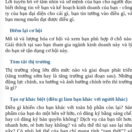
Lời tuyên bố về tầm nhìn và sứ mệnh của bạn cho người đọ
biết thông tin về bạn và kế hoạch kinh doanh của bạn - côn
ty của bạn đại diện cho cái gì, bạn tin tưởng vào điều gì, v
bạn mong muốn đạt được điều gì.
Điểm lại cơ hội
Mô tả và lượng hóa cơ hội và xem bạn phù hợp ở chỗ nào
Giải thích tại sao bạn tham gia ngành kinh doanh này và l
do bạn sẽ tận dụng cơ hội này.
Tóm tắt thị trường
Thị trường rộng lớn đến mức nào và giai đoạn phát triể
(tăng trưởng sớm hay là tăng trưởng giai đoạn sau). Nhữn
động lực chính, xu hướng và ảnh hưởng chính trên thì trườn
là gì?
Tạo sự khác biệt (điều gì làm bạn khác với người khác)
Điều gì khiến cho bạn khác với toàn bộ phần còn lại? Sả
phẩm của bạn do một bên sở hữu, có đăng ký bằng sáng chế
hay có đăng ký bản quyền không? Dịch vụ của bạn tốt hơn
nhanh hơn, rẻ hơn hay không? và nếu thế thì tại sao lại nh
vậy? Có phải lợi thế của bạn chỉ mang tính “tạm thời”? v