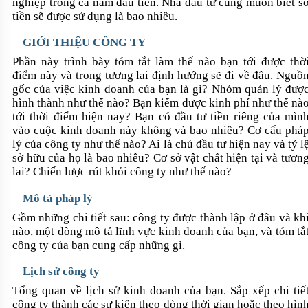
nghiệp trong cả năm đầu tiên. Nhà đầu tư cũng muốn biết s
tiền sẽ được sử dụng là bao nhiêu.
GIỚI THIỆU CÔNG TY
Phần này trình bày tóm tắt làm thế nào bạn tới được thờ
điểm này và trong tương lai định hướng sẽ đi về đâu. Nguồ
gốc của việc kinh doanh của bạn là gì? Nhóm quản lý đượ
hình thành như thế nào? Bạn kiếm được kinh phí như thế nà
tới thời điểm hiện nay? Bạn có đầu tư tiền riêng của mìn
vào cuộc kinh doanh này không và bao nhiêu? Cơ cấu phá
lý của công ty như thế nào? Ai là chủ đầu tư hiện nay và tỷ l
sở hữu của họ là bao nhiêu? Cơ sở vật chất hiện tại và tươn
lai? Chiến lược rút khỏi công ty như thế nào?
Mô tả pháp lý
Gồm những chi tiết sau: công ty được thành lập ở đâu và kh
nào, một dòng mô tả lĩnh vực kinh doanh của bạn, và tóm tắ
công ty của bạn cung cấp những gì
.
Lịch sử công ty
Tổng quan về lịch sử kinh doanh của bạn. Sắp xếp chi tiế
công ty thành các sự kiện theo dòng thời gian hoặc theo hìn