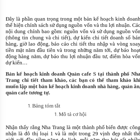
Đây là phần quan trọng trong một bản kế hoạch kinh doan
thể hiện chính sách sử dụng nguồn vốn và thu lợi nhuận. Cá
nội dung chính bao gồm: nguồn vốn và sử dụng nguồn vố
(thông tin chung và chi tiết), dự kiến chi tiết doanh số bá
hàng, giờ lao động, báo cáo chi tiết thu nhập và vòng xoa
tiền mặt năm đầu tiên và trong những năm tới, dự báo hoạ
động hàng năm, dự báo thu lợi nhuận đầu tư, điểm hòa vố
dự kiến…
Bản kế hoạch kinh doanh Quán cafe S tại thành phố Nh
Trang chi tiết tham khảo, các bạn có thể tham khảo kh
muốn lập một bản kế hoạch kinh doanh nhà hàng, quán ăn
quán cafe tương tự.
Bảng tóm tắt
Mô tả cơ hội
Nhận thấy rằng Nha Trang là một thành phố biển được côn
nhận là đô thị loại 1 và là một trong 29 vịnh đẹp nhất th
giới với đầy tiềm năng du lịch, mỗi năm thu hút rất nhiề