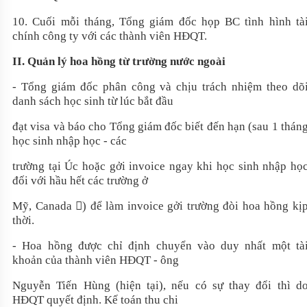
10. Cuối mỗi tháng, Tổng giám đốc họp BC tình hình tà
chính công ty với các thành viên HĐQT.
II. Quản lý hoa hồng từ trường nước ngoài
- Tổng giám đốc phân công và chịu trách nhiệm theo dõ
danh sách học sinh từ lúc bắt đầu
đạt visa và báo cho Tổng giám đốc biết đến hạn (sau 1 thán
học sinh nhập học - các
trường tại Úc hoặc gởi invoice ngay khi học sinh nhập họ
đối với hầu hết các trường ở
Mỹ, Canada ) để làm invoice gởi trường đòi hoa hồng kị
thời.
- Hoa hồng được chỉ định chuyển vào duy nhất một tà
khoản của thành viên HĐQT - ông
Nguyễn Tiến Hùng (hiện tại), nếu có sự thay đổi thì d
HĐQT quyết định. Kế toán thu chi