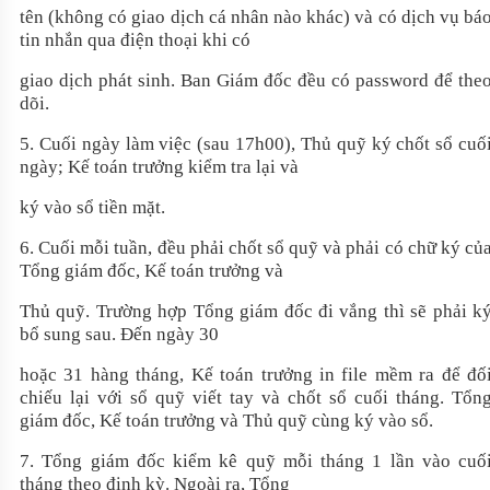
tên (không có giao dịch cá nhân nào khác) và có dịch vụ bá
tin nhắn qua điện thoại khi có
giao dịch phát sinh. Ban Giám đốc đều có password để the
dõi.
5. Cuối ngày làm việc (sau 17h00), Thủ quỹ ký chốt sổ cuố
ngày; Kế toán trưởng kiểm tra lại và
ký vào sổ tiền mặt.
6. Cuối mỗi tuần, đều phải chốt sổ quỹ và phải có chữ ký củ
Tổng giám đốc, Kế toán trưởng và
Thủ quỹ. Trường hợp Tổng giám đốc đi vắng thì sẽ phải k
bổ sung sau. Đến ngày 30
hoặc 31 hàng tháng, Kế toán trưởng in file mềm ra để đố
chiếu lại với sổ quỹ viết tay và chốt sổ cuối tháng. Tổn
giám đốc, Kế toán trưởng và Thủ quỹ cùng ký vào sổ.
7. Tổng giám đốc kiểm kê quỹ mỗi tháng 1 lần vào cuố
tháng theo định kỳ. Ngoài ra, Tổng