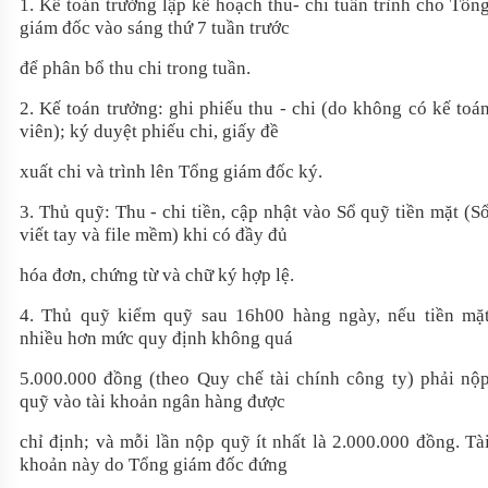
1. Kế toán trưởng lập kế hoạch thu- chi tuần trình cho Tổn
giám đốc vào sáng thứ 7 tuần trước
để phân bổ thu chi trong tuần.
2. Kế toán trưởng: ghi phiếu thu - chi (do không có kế toá
viên); ký duyệt phiếu chi, giấy đề
xuất chi và trình lên Tổng giám đốc ký.
3. Thủ quỹ: Thu - chi tiền, cập nhật vào Sổ quỹ tiền mặt (S
viết tay và file mềm) khi có đầy đủ
hóa đơn, chứng từ và chữ ký hợp lệ.
4. Thủ quỹ kiểm quỹ sau 16h00 hàng ngày, nếu tiền mặ
nhiều hơn mức quy định không quá
5.000.000 đồng (theo Quy chế tài chính công ty) phải nộ
quỹ vào tài khoản ngân hàng được
chỉ định; và mỗi lần nộp quỹ ít nhất là 2.000.000 đồng. Tà
khoản này do Tổng giám đốc đứng