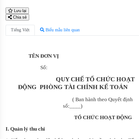
Lưu lại
Chia sẻ
Tiếng Việt
Biểu mẫu liên quan
TÊN ĐƠN VỊ
Số:
…, ngày …
QUY CHẾ TỔ CHỨC HOẠT
ĐỘNG
PHÒNG TÀI CHÍNH KẾ TOÁN
( Ban hành theo Quyết định
số:____)
TỔ CHỨC HOẠT ĐỘNG
I. Quản lý thu chi