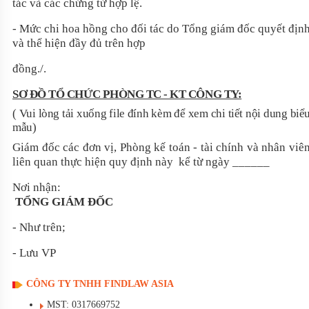
tác và các chứng từ hợp lệ.
- Mức chi hoa hồng cho đối tác do Tổng giám đốc quyết địn
và thể hiện đầy đủ trên hợp
đồng./.
SƠ ĐỒ TỔ CHỨC PHÒNG TC - KT CÔNG TY:
( Vui lòng tải xuống file đính kèm để xem chi tiết nội dung biể
mẫu)
Giám đốc các đơn vị, Phòng kế toán - tài chính và nhân viê
liên quan thực hiện quy định này kể từ ngày ______
Nơi nhận
TỔNG GIÁM ĐỐC
- Như trên;
- Lưu VP
CÔNG TY TNHH FINDLAW ASIA
MST: 0317669752