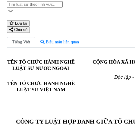
Lưu lại
Chia sẻ
Tiếng Việt
Biểu mẫu liên quan
TÊN TỔ CHỨC HÀNH NGHỀ
CỘNG HÒA XÃ H
LUẬT SƯ NƯỚC NGOÀI
Độc lập -
TÊN TỔ CHỨC HÀNH NGHỀ
LUẬT SƯ VIỆT NAM
CÔNG TY LUẬT HỢP DANH GIỮA TỔ CH