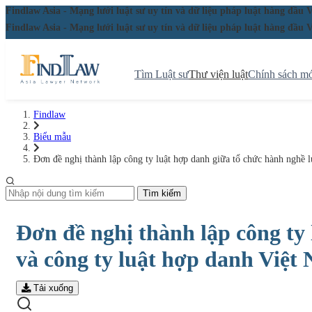
Findlaw Asia - Mạng lưới luật sư uy tín và dữ liệu pháp luật hàng đ
Findlaw Asia - Mạng lưới luật sư uy tín và dữ liệu pháp luật hàng đ
Tìm Luật sư
Thư viện luật
Chính sách mớ
Findlaw
Biểu mẫu
Đơn đề nghị thành lập công ty luật hợp danh giữa tổ chức hành nghề 
Tìm kiếm
Đơn đề nghị thành lập công ty
và công ty luật hợp danh Việt
Tải xuống