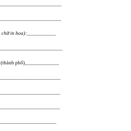
_________________________
_________________________
 chữ in hoa):
___________
________________________
h (thành phố)_____________
________________________
_________________________
_______________________
_______________________