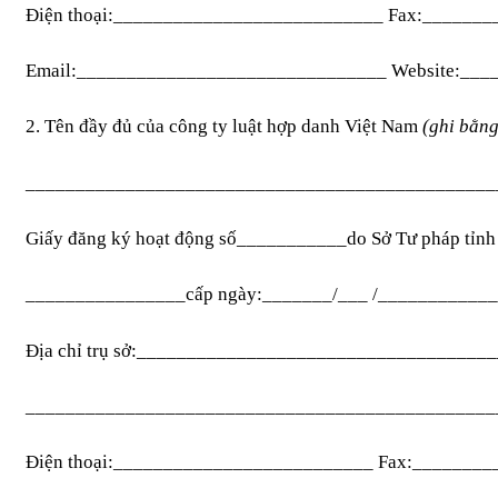
Điện thoại:___________________________ Fax:______
Email:_______________________________ Website:__
2. Tên đầy đủ của công ty luật hợp danh Việt Nam
(ghi bằng
_______________________________________________
Giấy đăng ký hoạt động số___________do Sở Tư pháp tỉn
________________cấp ngày:_______/___ /___________
Địa chỉ trụ sở:__________________________________
_______________________________________________
Điện thoại:__________________________ Fax:_______