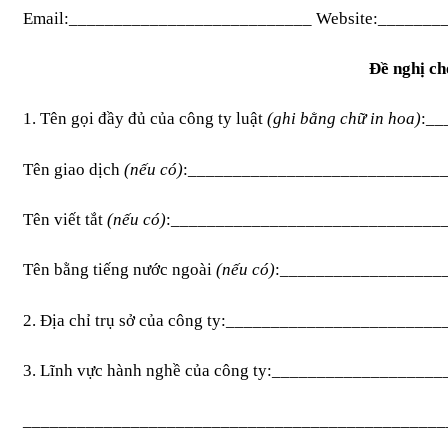
Email:___________________________ Website:_______
Đề nghị ch
1. Tên gọi đầy đủ của công ty luật
(ghi bằng chữ in hoa)
:__
Tên giao dịch
(nếu có)
:____________________________
Tên viết tắt
(nếu có)
:______________________________
Tên bằng tiếng nước ngoài
(nếu có)
:__________________
2. Địa chỉ trụ sở của công ty:______________________
3. Lĩnh vực hành nghề của công ty:_________________
_______________________________________________