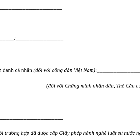
_________________________
_________________________
/_____/_________________
h danh cá nhân
(đối với công dân Việt Nam)
:_______________
4):________________
(đối với Chứng minh nhân dân, Thẻ Căn c
_______
_________________________
với trường hợp đã được cấp Giấy phép hành nghề luật sư nước n
___________