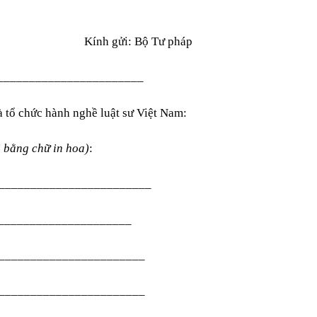
Kính gửi: Bộ Tư pháp
_______________________
à tổ chức hành nghề luật sư Việt Nam:
 bằng chữ in hoa)
:
________________________
____ /______________________
_________________________
_______________________