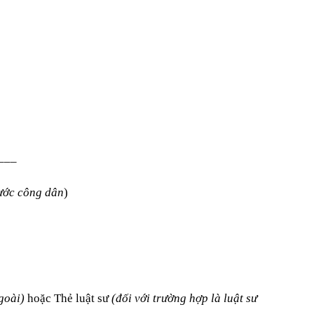
___
ước công dân
)
goài)
hoặc Thẻ luật sư
(đối với trường hợp là luật sư