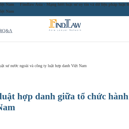
ầu Việt Nam
Findlaw Asia - Mạng lưới luật sư uy tín và dữ liệu pháp lu
ầu Việt Nam
i
Q&A
luật sư nước ngoài và công ty luật hợp danh Việt Nam
 luật hợp danh giữa tổ chức hành
 Nam