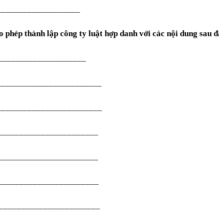
___________________
o phép thành lập công ty luật hợp danh với các nội dung sau đ
____________________
________________________
________________________
_______________________
_________________________
_________________________
_______________________