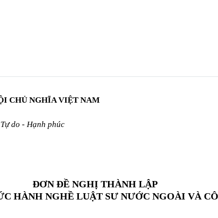
ỘI CHỦ NGHĨA VIỆT NAM
 Tự do - Hạnh phúc
ĐƠN ĐỀ NGHỊ THÀNH LẬP
ỨC HÀNH NGHỀ LUẬT SƯ NƯỚC NGOÀI VÀ CÔ