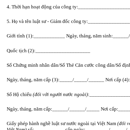
4. Thời hạn hoạt động của công ty:_________________
5. Họ và tên luật sư - Giám đốc công ty:_____________
Giới tính
(1)
:
____________ Ng
ày, tháng,
năm
sinh:______
Quốc tịch (2):_____________________
Số Chứng minh nhân dân/Số Thẻ Căn cước công dân
/
Số địn
Ngày, tháng, năm cấp (3):_____/_____/______ Nơi cấp (
Số Hộ chiếu
(đối với người nước ngoài)
:_______________
Ngày, tháng, năm cấp:______/______/_____ Nơi cấp:__
Giấy phép hành nghề luật sư nước ngoài tại Việt Nam
(đối 
Việt Nam)
số:____________cấp ngày:_________/______/