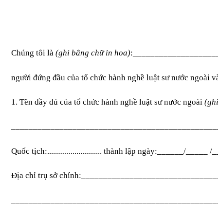
Chúng tôi là
(ghi bằng chữ in hoa)
:___________________
người đứng đầu của tổ chức hành nghề luật sư nước ngoài v
1.
Tên đầy đủ của tổ chức hành nghề luật sư nước ngoài
(ghi
_______________________________________________
Quốc tịch:............................ thành lập ngày:______/_
Địa chỉ trụ sở chính:_____________________________
_______________________________________________