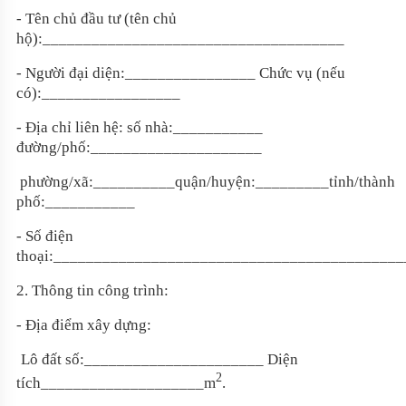
- Tên chủ đầu tư (tên chủ
hộ):
_____________________________________
- Người đại diện:
________________
Chức vụ (nếu
có):
_________________
- Địa chỉ liên hệ: số nhà:
___________
đường/phố:
_____________________
phường/xã
:__________
quận/huyện:
_________
tỉnh/thành
phố:
___________
- Số điện
thoại:
___________________________________________
2. Thông tin công trình:
- Địa điểm xây dựng:
Lô đất số:
______________________
Diện
2
tích
____________________
m
.