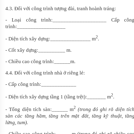
4
.3. Đối với công trình tượng đài, tranh hoành tráng:
- Loại công trình:
____________________
Cấp côn
trình:
__________________
2
- Diện tích xây dựng:
_______________
m
.
- Cốt xây dựng:
__________
m
.
- Chiều cao công trình:
______
m
.
4
.4. Đối với công trình nhà ở riêng lẻ:
- Cấp công trình
:_____________
2
- Diện tích xây dựng tầng 1 (tầng trệt):
_______
m
.
2
- Tổng diện tích sàn:
______
m
(trong đó ghi rõ diện tíc
sàn các tầng hầm, tầng trên mặt đất, tầng kỹ thuật, tần
lửng, tum).
- Chiều cao công trình:
______
m
(trong đó ghi rõ chiều ca