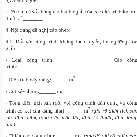
lực/hành nghề:
_______
- Tên và mã số chứng chỉ hành nghề của các chủ trì thẩm tra
thiết kế:_______
4
. Nội dung đề nghị cấp phép:
4.1. Đối với công trình không theo tuyến, tín ngưỡng, tô
giáo:
- Loại công trình:
____________________
Cấp côn
trình:
________________
2
- Diện tích xây dựng:
______
m
.
- Cốt xây dựng:
______
m
.
- Tổng diện tích sàn
(đối với công trình dân dụng và côn
2
trình có kết cấu dạng nhà)
:
______
m
(ghi rõ diện tích sà
các tầng hầm, tầng trên mặt đất, tầng kỹ thuật, tầng lửng
tum).
- Chiều cao công trình:
_______
m
(trong đó ghi rõ chiều ca