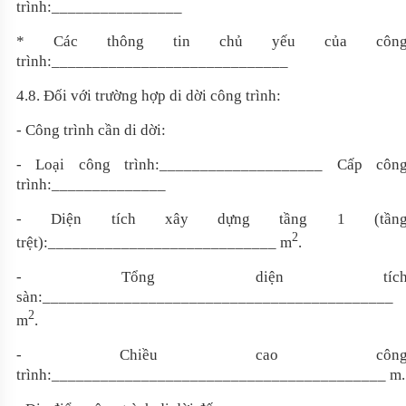
trình:
________________
* Các thông tin chủ yếu của côn
trình:
_____________________________
4
.
8
. Đối với trường hợp di dời công trình:
- Công trình cần di dời:
- Loại công trình:
____________________
Cấp côn
trình:
______________
- Diện tích xây dựng tầng 1 (tần
2
trệt):
____________________________
m
.
- Tổng diện tíc
sàn:
___________________________________________
2
m
.
- Chiều cao côn
trình:
_________________________________________
m.