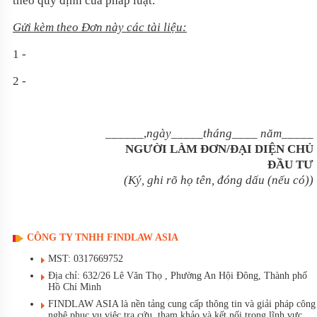
theo quy định của pháp luật.
Gửi kèm theo Đơn này các tài liệu:
1 -
2 -
______,
ngày
_____
tháng
____
năm
_____
NGƯ
Ờ
I LÀM ĐƠN/Đ
Ạ
I DI
Ệ
N CH
Ủ
Đ
Ầ
U TƯ
(
Ký, ghi rõ họ tên, đóng dấu (nếu có)
)
CÔNG TY TNHH FINDLAW ASIA
MST: 0317669752
Địa chỉ: 632/26 Lê Văn Thọ , Phường An Hội Đông, Thành phố
Hồ Chí Minh
FINDLAW ASIA là nền tảng cung cấp thông tin và giải pháp công
nghệ phục vụ việc tra cứu, tham khảo và kết nối trong lĩnh vực