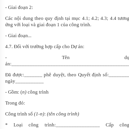
- Giai đoạn 2:
Các nội dung theo quy định tại mục 4.1; 4.2; 4.3; 4.4 tươn
ứng với loại và giai đoạn 1 của công trình.
- Giai đoạn...
4
.
7
. Đối với trường hợp cấp cho Dự án:
- Tên d
án:
_____________________________________________
Đã được:
_______
phê duyệt, theo Quyết định số:
_______
ngày
___________
- Gồm: (
n)
công trình
Trong đó:
Công trình số
(1-n)
:
(tên công trình)
* Loại công trình:
_________________
Cấp côn