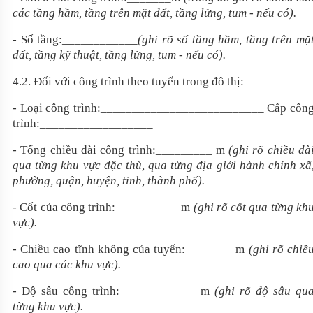
các tầng hầm, tầng trên mặt đất, tầng lửng, tum
- nếu có
).
- Số tầng:
____________
(ghi rõ số tầng hầm, tầng trên mặ
đất, tầng kỹ thuật, tầng lửng, tum
- nếu có
)
.
4
.2. Đối với công trình theo tuyến trong đô thị:
- Loại công trình:
__________________________
Cấp côn
trình:
__________________
- Tổng chiều dài công trình:
_________
m
(ghi rõ chiều dà
qua từng khu vực đặc thù, qua từng địa giới hành chính xã
phường, quận, huyện, tỉnh, thành phố).
- Cốt của công trình:
__________
m
(ghi rõ cốt qua từng kh
vực)
.
- Chiều cao tĩnh không của tuyến:
________
m
(ghi rõ chiề
cao qua các khu vực).
- Độ sâu công trình:
____________
m
(ghi rõ độ sâu qu
từng khu vực)
.