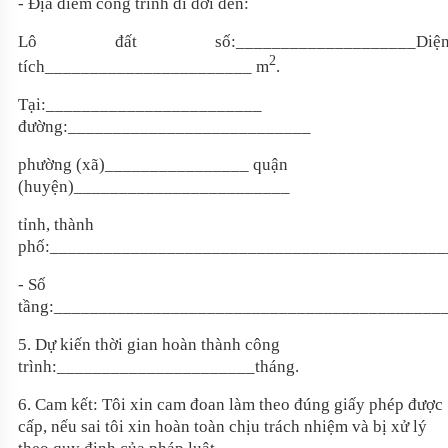
- Địa điểm công trình di dời đến:
Lô đất số
:____________________
Diệ
2
tích
_______________________
m
.
Tại
:________________________
đ
ường:
___________________________
p
hường (xã)
________________ q
uận
(huyện)
________________________
t
ỉnh, thành
phố:
____________________________________________
- Số
tầng:
___________________________________________
5
. Dự kiến thời gian hoàn thành công
trình:
______________________
tháng.
6. Cam kết: Tôi xin cam đoan làm theo đúng giấy phép được
cấp, nếu sai tôi xin hoàn toàn chịu trách nhiệm và bị xử lý