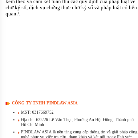
kèm theo và cam kết tuân thủ các quy định của pháp luật về
chữ ký số, dịch vụ chứng thực chữ ký số và pháp luật có liên
quan./.
CÔNG TY TNHH FINDLAW ASIA
MST: 0317669752
Địa chỉ: 632/26 Lê Văn Thọ , Phường An Hội Đông, Thành phố
Hồ Chí Minh
FINDLAW ASIA là nền tảng cung cấp thông tin và giải pháp công
nghệ phục vụ việc tra cứu, tham khảo và kết nối trong lĩnh vực