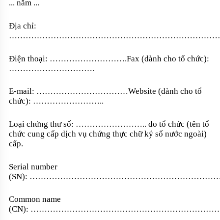
... năm ...
Địa chỉ:
…………………………………………………………………
Điện thoại: ………………………
.
Fax (dành cho tổ chức):
…………………………
.
E-mail:
……………………………
Website (dành cho tổ
chức):
……………………..
Loại chứng thư số:
……………………..
do tổ chức (tên tổ
chức cung cấp dịch vụ chứng thực chữ ký số nước ngoài)
cấp.
Serial number
(SN):
…………………………………………………………
Common name
(CN):
……………………………………………………………