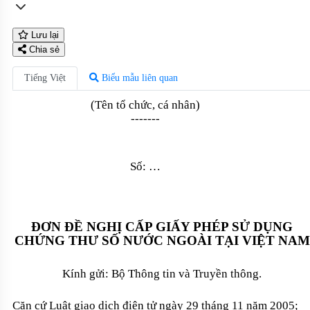
Lưu lại
Chia sẻ
Tiếng Việt
Biểu mẫu liên quan
(Tên tổ chức, cá nhân)
-------
Số:
…
ĐƠN ĐỀ NGHỊ CẤP GIẤY PHÉP SỬ DỤNG
CHỨNG THƯ SỐ NƯỚC NGOÀI TẠI VIỆT NAM
Kính gửi: Bộ Thông tin và Truyền thông.
Căn cứ Luật giao dịch điện tử ngày 29 tháng 11 năm 2005;