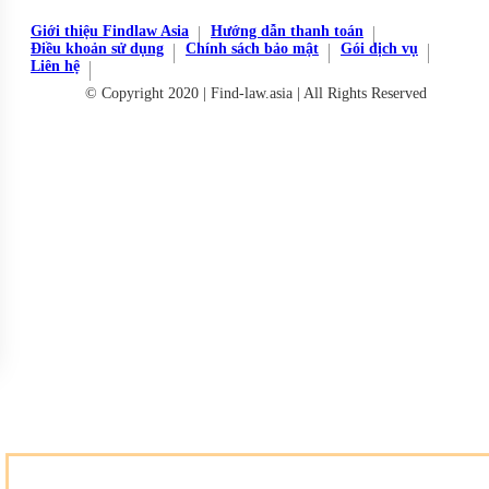
Giới thiệu Findlaw Asia
Hướng dẫn thanh toán
Điều khoản sử dụng
Chính sách bảo mật
Gói dịch vụ
Liên hệ
© Copyright 2020 | Find-law.asia | All Rights Reserved
Đăng ký miễn phí