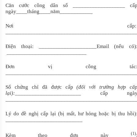
Căn cước công dân số
___________________
cấ
ngày
____
tháng
____
năm
____________
N
ơi cấ
p
_______________________________________________
Điện thoại:
_____________________
Email (nếu có)
_____________________________
Đơn vị công tác
_______________________________________________
Số chứng chỉ đã được cấp
(đối với trường hợp cấ
lại):
________________________
cấp ngà
_______________________________________________
Lý do đề nghị cấp lại (bị mất, hư hỏng hoặc bị thu hồi)
____________________________
(1)
Kèm theo đơn này