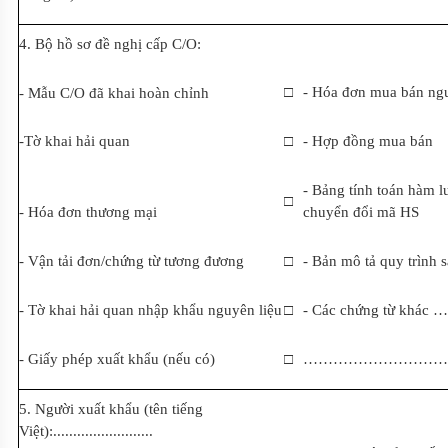
4. Bộ hồ sơ đề nghị cấp C/O:
□
- Hóa đơn mua bán ngu
- M
ẫ
u C/O đã khai hoàn chỉnh
-Tờ khai hải quan
□
- Hợp đồng mua bán
- Bảng tính toán hàm lư
□
- Hóa đơn thương mại
chuyển đổi mã HS
- Vận tải đơn/chứng từ tương đương
□
- Bản mô tả quy trình s
- Tờ khai hải quan nhập khẩu nguyên liệu
□
- Các chứng từ khác
- Giấy phép xuất khẩu (nếu có)
□
…………………………
5. Người xuất khẩu (tên tiếng
Việt):
.........................