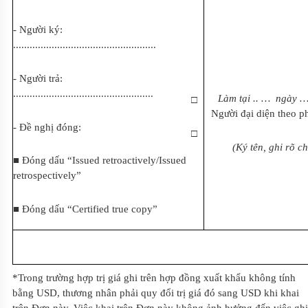
- Người ký:
....................................................
- N
gười
trả:
...................................................
Làm tại
.. …
ngày
□
Người đại diện theo p
- Đề nghị đóng:
□
(K
ý
tên, ghi r
õ
ch
■ Đóng dấu “Issued retroactively/Issue
d
retrospectively”
■ Đóng dấu “Certified true copy”
*Trong trường hợp
tr
ị giá ghi trên hợp đồng xuất khẩu không tính
bằng USD, thương nhân phải quy đổi trị giá đó sang USD khi khai