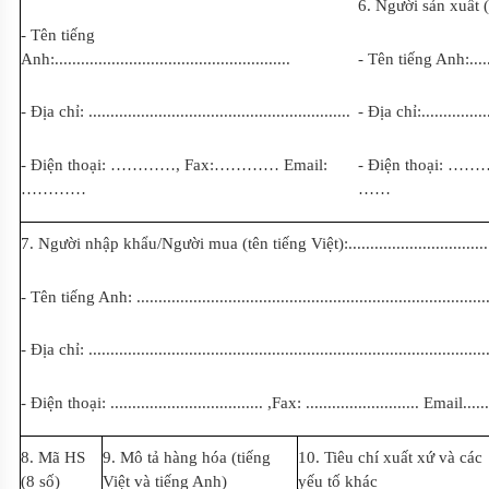
6. Người s
ả
n xuất (
- Tên tiếng
Anh:
......................................................
- Tên tiếng Anh:
....
- Địa chỉ:
............................................................
- Địa chỉ:
...............
- Điện thoại:
…………,
Fax:
…………
Email:
- Điện thoại:
………
…………
…
…
7. Người nhập khẩu/Người mua (tên ti
ế
ng Việt):
................................
- Tên tiếng Anh:
................................................................................
- Địa chỉ:
...........................................................................................
- Điện thoại:
................................... ,
Fax:
.......................... Email.......
8. Mã HS
9
.
Mô tả hàng hóa (tiếng
10. Tiêu chí xuất xứ và các
(8 s
ố
)
Việt và tiếng Anh)
yếu tố khác