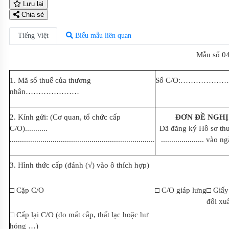
Lưu lại
Chia sẻ
Tiếng Việt
Biểu mẫu liên quan
Mẫu số 0
1. Mã s
ố
thuế của thương
Số C/O:…
……………
nhân
…………………
2. Kính gửi: (C
ơ
quan, tổ chức cấp
ĐƠN ĐỀ NGHỊ 
C/O
)...........
Đã đăng ký Hồ sơ th
.......................................................................
..................... và
o ng
3. Hình thức cấp (đánh (√) vào ô thích hợp)
□ Cặp C/O
□ C/O giáp lưng
□ Giấy
đổi xu
□
Cấp lại C/O (do mất cắp, thất lạc hoặc hư
hỏng …)