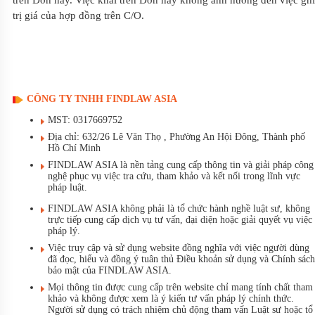
trên Đ
ơ
n này. Việc khai trên Đơn này không ảnh hưởng đến việc ghi
trị giá của hợp đồng trên C/O.
CÔNG TY TNHH FINDLAW ASIA
MST: 0317669752
Địa chỉ: 632/26 Lê Văn Thọ , Phường An Hội Đông, Thành phố
Hồ Chí Minh
FINDLAW ASIA là nền tảng cung cấp thông tin và giải pháp công
nghệ phục vụ việc tra cứu, tham khảo và kết nối trong lĩnh vực
pháp luật.
FINDLAW ASIA không phải là tổ chức hành nghề luật sư, không
trực tiếp cung cấp dịch vụ tư vấn, đại diện hoặc giải quyết vụ việc
pháp lý.
Việc truy cập và sử dụng website đồng nghĩa với việc người dùng
đã đọc, hiểu và đồng ý tuân thủ Điều khoản sử dụng và Chính sách
bảo mật của FINDLAW ASIA.
Mọi thông tin được cung cấp trên website chỉ mang tính chất tham
khảo và không được xem là ý kiến tư vấn pháp lý chính thức.
Người sử dụng có trách nhiệm chủ động tham vấn Luật sư hoặc tổ