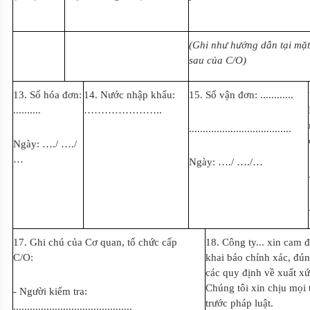
(Gh
i
như hướng dẫn tại mặ
sau của C/O)
13. Số hóa đơn
:
14. Nước nhập khẩu:
15. Số vận đơn:
............
..........
…………………..
.....................................
Ngày:
….
/
….
/
…
Ngày:
….
/
….
/…
17. Ghi chú của Cơ quan, tổ chức cấp
18. Công ty... xin cam 
C/O:
khai báo chính xác, đún
các quy định về xuất x
Chúng tôi xin chịu mọi 
- Người kiểm tra:
trước pháp luật.
...........................................