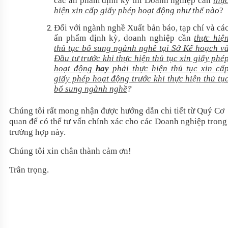
các ấn phẩm định kỳ thì Doanh nghiệp cần
thự
hiện xin cấp giấy phép hoạt động như thế nào
?
Đối với ngành nghề Xuất bản báo, tạp chí và cá
ấn phẩm định kỳ, doanh nghiệp cần
thực hiệ
thủ tục bổ sung ngành nghề tại Sở Kế hoạch v
Đầu tư trước khi thực hiện thủ tục xin giấy phé
hoạt động
hay
phải thực hiện thủ tục xin cấ
giấy phép hoạt động trước khi thực hiện thủ tụ
bổ sung ngành nghề
?
Chúng tôi rất mong nhận được hướng dẫn chi tiết từ Quý Cơ
quan để có thể tư vấn chính xác cho các Doanh nghiệp trong
trường hợp này.
Chúng tôi xin chân thành cảm ơn!
Trân trọng.