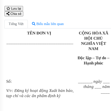
Lưu lại
Chia sẻ
Tiếng Việt
Biểu mẫu liên quan
TÊN ĐƠN VỊ
CỘNG HÒA XÃ
HỘI CHỦ
______________________________
NGHĨA VIỆT
NAM
Độc lập – Tự do –
Hạnh phúc
Số:
______, ngày ___
tháng ___ năm
V/v: Đăng ký hoạt động Xuất bản báo,
____
tạp chí và các ấn phẩm định kỳ