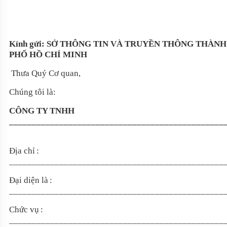
Kính gửi: SỞ THÔNG TIN VÀ TRUYỀN THÔNG THÀNH
PHỐ HỒ CHÍ MINH
Thưa Quý Cơ quan,
Chúng tôi là:
CÔNG TY TNHH
_______________________________________________
Địa chỉ
:
_______________________________________________
Đại diện là
:
_______________________________________________
Chức vụ
:
_______________________________________________