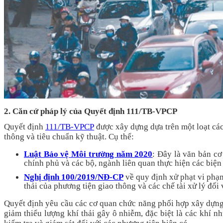
2. Căn cứ pháp lý của Quyết định 111/TB-VPCP
Quyết định
111/TB-VPCP
được xây dựng dựa trên một loạt cá
thông và tiêu chuẩn kỹ thuật. Cụ thể:
Luật Bảo vệ Môi trường năm 2020
: Đây là văn bản cơ
chính phủ và các bộ, ngành liên quan thực hiện các biệ
Nghị định 100/2019/NĐ-CP
về quy định xử phạt vi phạm
thải của phương tiện giao thông và các chế tài xử lý đối
Quyết định yêu cầu các cơ quan chức năng phối hợp xây dựn
giảm thiểu lượng khí thải gây ô nhiễm, đặc biệt là các khí