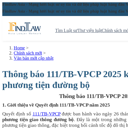
Findlaw Asia - Mạng lưới luật sư uy tín và dữ liệu pháp luật hàng đ
Findlaw Asia - Mạng lưới luật sư uy tín và dữ liệu pháp luật hàng đ
Tìm Luật sư
Thư viện luật
Chính sách mớ
Home
>
Chính sách mới
>
Văn bản mới cập nhật
Thông báo 111/TB-VPCP 2025 kết
phương tiện đường bộ
Thông báo 111/TB-VPCP 2025
1. Giới thiệu về Quyết định 111/TB-VPCP năm 2025
Quyết định số
111/TB-VPCP
được ban hành vào ngày 26 thán
phương tiện giao thông đường bộ
. Đây là một trong những 
phương tiện giao thông, đặc biệt trong bối cảnh tốc độ đô th