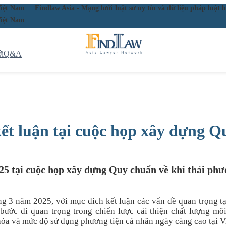
ầu Việt Nam
Findlaw Asia - Mạng lưới luật sư uy tín và dữ liệu pháp lu
ầu Việt Nam
i
Q&A
 luận tại cuộc họp xây dựng Qu
 tại cuộc họp xây dựng Quy chuẩn về khí thải phư
g 3 năm 2025, với mục đích kết luận các vấn đề quan trọng t
bước đi quan trọng trong chiến lược cải thiện chất lượng mô
ị hóa và mức độ sử dụng phương tiện cá nhân ngày càng cao tại 