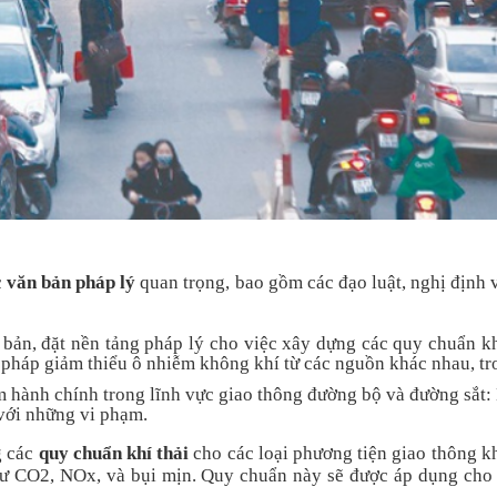
c
văn bản pháp lý
quan trọng, bao gồm các đạo luật, nghị định v
 bản, đặt nền tảng pháp lý cho việc xây dựng các quy chuẩn k
n pháp giảm thiểu ô nhiễm không khí từ các nguồn khác nhau, tr
 hành chính trong lĩnh vực giao thông đường bộ và đường sắt: 
 với những vi phạm.
g các
quy chuẩn khí thải
cho các loại phương tiện giao thông k
 như CO2, NOx, và bụi mịn. Quy chuẩn này sẽ được áp dụng cho